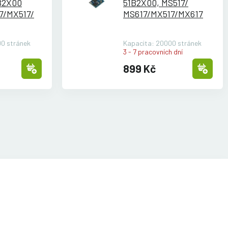
B2X00
51B2X00, MS517/
7/
MX517/
MS617/
MX517/
MX617
0 stránek
Kapacita: 20000 stránek
3 - 7 pracovních dní
899 Kč