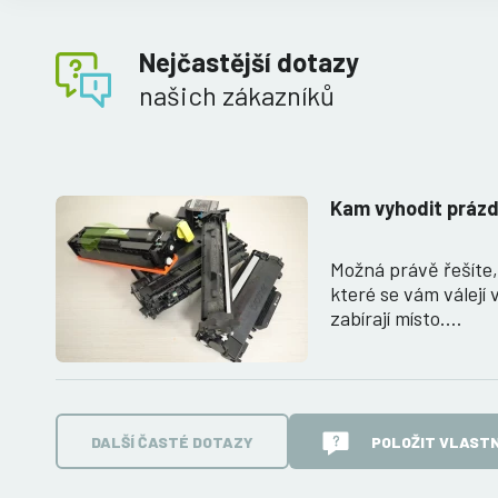
Nejčastější dotazy
našich zákazníků
Kam vyhodit prázd
Možná právě řešíte
které se vám válejí 
zabírají místo.…
DALŠÍ ČASTÉ DOTAZY
POLOŽIT VLASTN