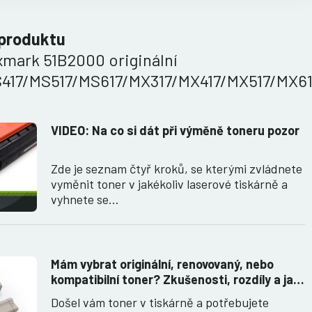
 produktu
xmark 51B2000 originální
417/MS517/MS617/MX317/MX417/MX517/MX6
VIDEO: Na co si dát při výměně toneru pozor
Zde je seznam čtyř kroků, se kterými zvládnete
vyměnit toner v jakékoliv laserové tiskárně a
vyhnete se…
Mám vybrat originální, renovovaný, nebo
kompatibilní toner? Zkušenosti, rozdíly a jak
jich využít.
Došel vám toner v tiskárně a potřebujete