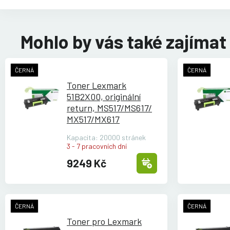
Mohlo by vás také zajímat
ČERNÁ
ČERNÁ
Toner Lexmark
51B2X00, originální
return, MS517/
MS617/
MX517/
MX617
Kapacita: 20000 stránek
3 - 7 pracovních dní
9249 Kč
ČERNÁ
ČERNÁ
Toner pro Lexmark