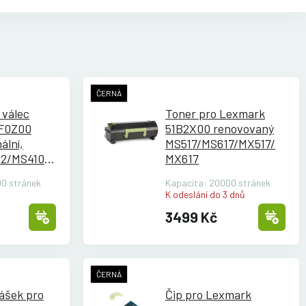
ČERNÁ
 válec
Toner pro Lexmark
F0Z00
51B2X00 renovovaný
ální,
MS517/
MS617/
MX517/
2/
MS410/
MX617
0/
MX310
0 stránek
Kapacita: 20000 stránek
K odeslání do 3 dnů
3499 Kč
ČERNÁ
ášek pro
Čip pro Lexmark