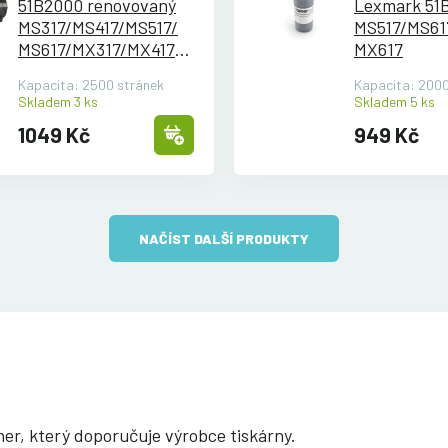
51B2000 renovovaný
Lexmark 51
MS317/
MS417/
MS517/
MS517/
MS61
MS617/
MX317/
MX417/
MX617
MX517/
MX617
Kapacita: 2500 stránek
Kapacita: 2000
Skladem 3 ks
Skladem 5 ks
1049 Kč
949 Kč
NAČÍST DALŠÍ PRODUKTY
oner, který doporučuje výrobce tiskárny.