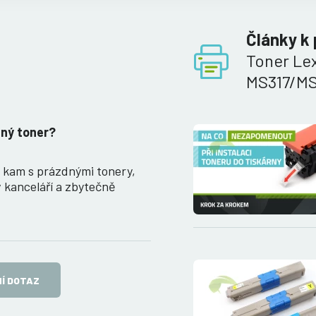
Články k
Toner Le
MS317/MS
ný toner?
, kam s prázdnými tonery,
v kanceláří a zbytečně
Í DOTAZ