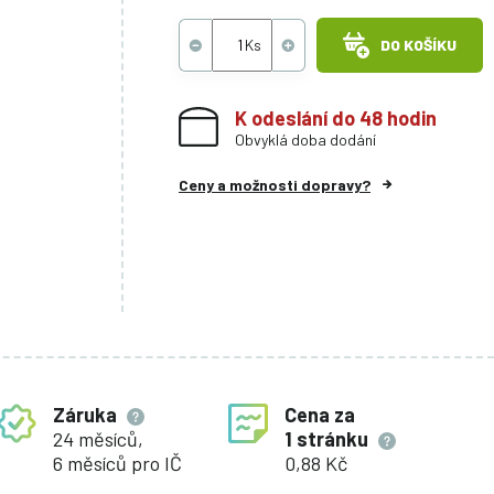
DO KOŠÍKU
K odeslání do 48 hodin
Obvyklá doba dodání
Ceny a možnosti dopravy?
Záruka
Cena za
24 měsíců,
1 stránku
6 měsíců pro IČ
0,88 Kč