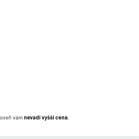
zároveň vám
nevadí vyšší cena
.