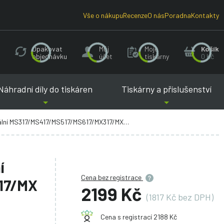
Vše o nákupu
Recenze
O nás
Poradna
Kontakty
Opakovat
Můj
Moje
Košík
objednávku
účet
tiskárny
0 Kč
Náhradní díly do tiskáren
Tiskárny a příslušenství
S317/MS417/MS517/MS617/MX317/MX417/MX517/MX617
í
Cena bez registrace
17/MX
2199 Kč
(1817 Kč bez DPH)
Cena s registrací 2188 Kč