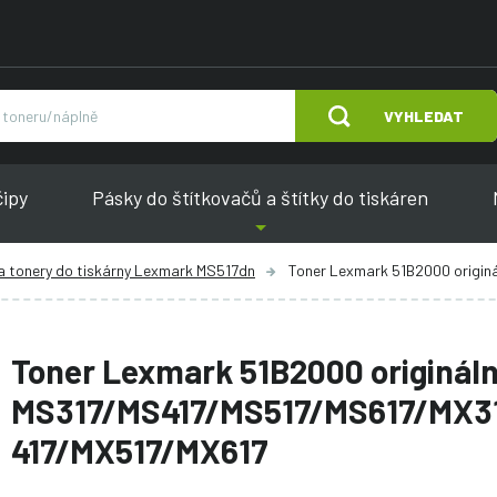
VYHLEDAT
čipy
Pásky do štítkovačů a štítky do tiskáren
a tonery do tiskárny Lexmark MS517dn
Toner Lexmark 51B2000 originální M
Toner Lexmark 51B2000 origináln
MS317/MS417/MS517/MS617/MX3
417/MX517/MX617