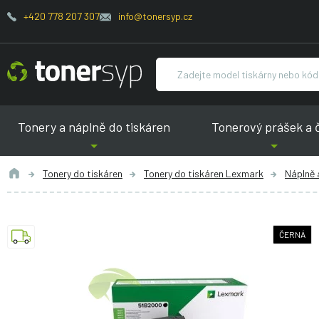
+420 778 207 307
info@tonersyp.cz
Tonery a náplně do tiskáren
Tonerový prášek a 
Tonery do tiskáren
Tonery do tiskáren Lexmark
Náplně 
ČERNÁ