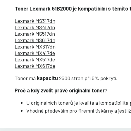
Toner Lexmark 51B2000 je kompatibilní s těmito 
Lexmark MS317dn
Lexmark MS417dn
Lexmark MS517dn
Lexmark MS617dn
Lexmark MX317dn
Lexmark MX417de
Lexmark MX517de
Lexmark MX617de
Toner má
kapacitu
2500 stran při 5% pokrytí.
Proč a kdy zvolit právě originální toner
?
U originálních tonerů je kvalita a kompatibilita
Vhodné především pro firemní tiskárny a jestliž