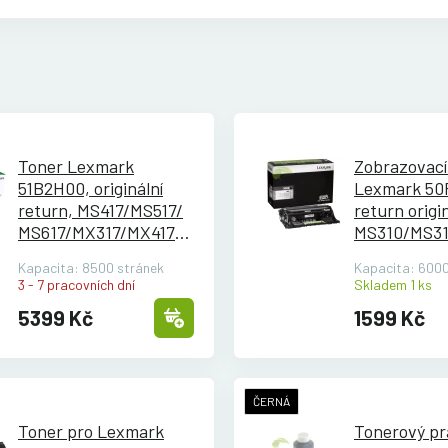
Toner Lexmark
Zobrazovací
51B2H00, originální
Lexmark 50
return, MS417/
MS517/
return origin
MS617/
MX317/
MX417/
MS310/
MS31
MX517/
MX617
MS510/
MS61
Kapacita: 8500 stránek
Kapacita: 6000
3 - 7 pracovních dní
Skladem 1 ks
5399 Kč
1599 Kč
ČERNÁ
Toner pro Lexmark
Tonerový pr