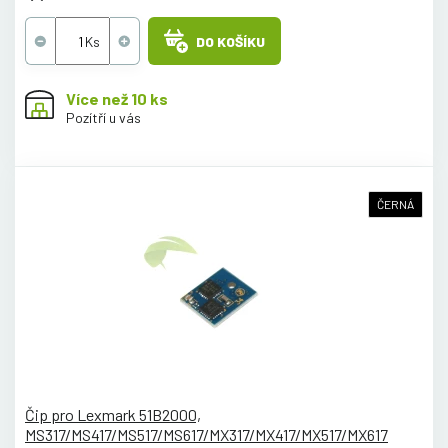
DO KOŠÍKU
Více než 10 ks
Pozítří u vás
ČERNÁ
Čip pro Lexmark 51B2000,
MS317/MS417/MS517/MS617/MX317/MX417/MX517/MX617