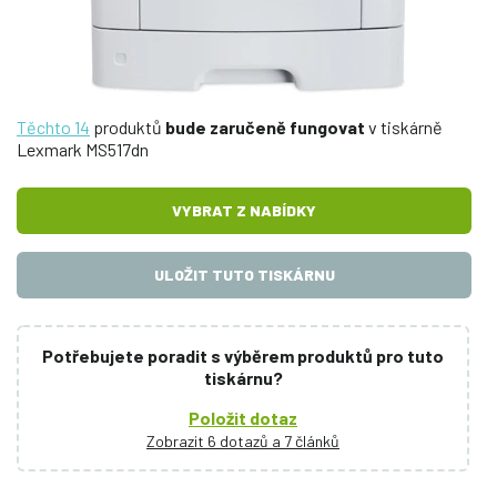
Těchto 14
produktů
bude zaručeně fungovat
v tiskárně
Lexmark MS517dn
VYBRAT Z NABÍDKY
ULOŽIT TUTO TISKÁRNU
Potřebujete poradit s výběrem produktů pro tuto
tiskárnu?
Položit dotaz
Zobrazit 6 dotazů a 7 článků