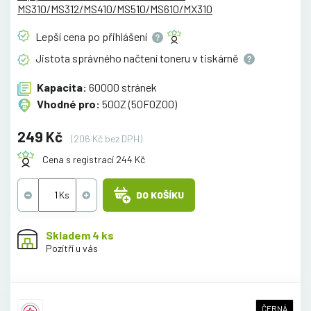
MS310/MS312/MS410/MS510/MS610/MX310
Lepší cena po
přihlášení
Jistota správného načtení toneru v
tiskárně
Kapacita:
60000 stránek
Vhodné pro:
500Z (50F0Z00)
249 Kč
(206 Kč bez DPH)
Cena s registrací 244 Kč
DO KOŠÍKU
Skladem 4 ks
Pozítří u vás
ČERNÁ