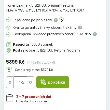
Toner Lexmark 51B2H00, originální return,
MS417/MS517/MS617/MX317/MX417/MX517/MX617
Lepší cena po
přihlášení
Kvalita garantována výrobcem
tiskárny
Ekologická likvidace prázdných tonerů
ZDARMA
Kapacita:
8500 stránek
Kód výrobce:
51B2H00, Return Program
5399 Kč
(4462 Kč bez DPH)
Cena s registrací 5372 Kč
DO KOŠÍKU
3 - 7 pracovních dní
Obvyklá doba dodání