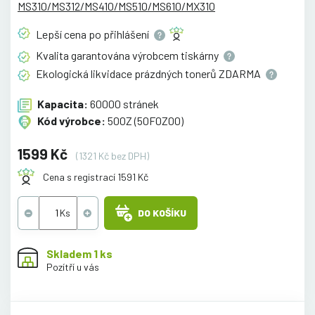
MS310/MS312/MS410/MS510/MS610/MX310
Lepší cena po
přihlášení
Kvalita garantována výrobcem
tiskárny
Ekologická likvidace prázdných tonerů
ZDARMA
Kapacita:
60000 stránek
Kód výrobce:
500Z (50F0Z00)
1599 Kč
(1321 Kč bez DPH)
Cena s registrací 1591 Kč
DO KOŠÍKU
Skladem 1 ks
Pozítří u vás