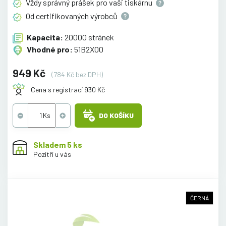
Vždy správný prášek pro vaši
tiskárnu
Od certifikovaných
výrobců
Kapacita:
20000 stránek
Vhodné pro:
51B2X00
949 Kč
(784 Kč bez DPH)
Cena s registrací 930 Kč
DO KOŠÍKU
Skladem 5 ks
Pozítří u vás
ČERNÁ