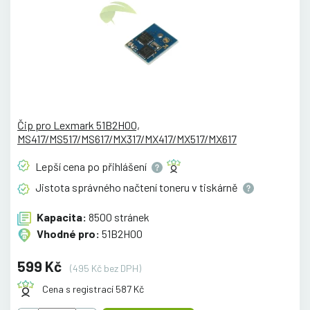
Čip pro Lexmark 51B2H00,
MS417/MS517/MS617/MX317/MX417/MX517/MX617
Lepší cena po
přihlášení
Jistota správného načtení toneru v
tiskárně
Kapacita:
8500 stránek
Vhodné pro:
51B2H00
599 Kč
(495 Kč bez DPH)
Cena s registrací 587 Kč