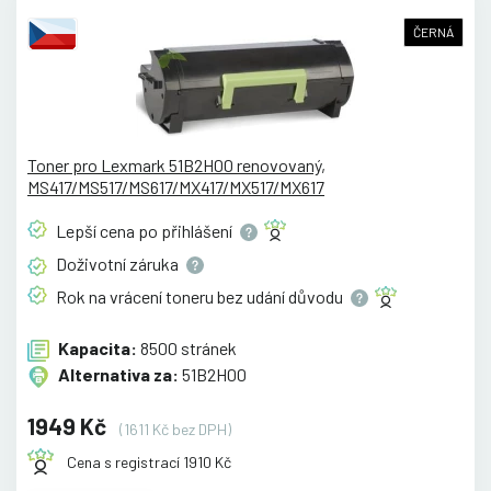
ČERNÁ
Toner pro Lexmark 51B2H00 renovovaný,
MS417/MS517/MS617/MX417/MX517/MX617
Lepší cena po
přihlášení
Doživotní
záruka
Rok na vrácení toneru bez udání
důvodu
Kapacita:
8500 stránek
Alternativa za:
51B2H00
1949 Kč
(1611 Kč bez DPH)
Cena s registrací 1910 Kč