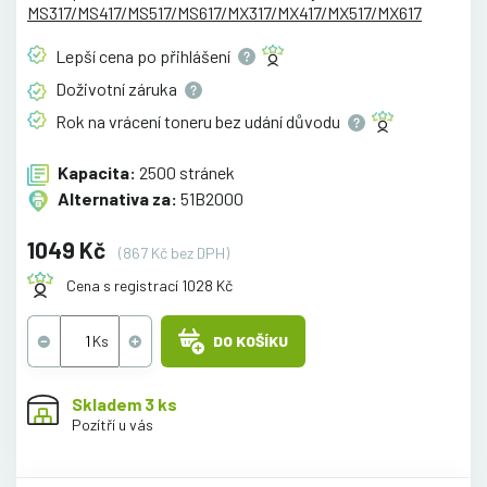
MS317/MS417/MS517/MS617/MX317/MX417/MX517/MX617
Lepší cena po
přihlášení
Doživotní
záruka
Rok na vrácení toneru bez udání
důvodu
Kapacita:
2500 stránek
Alternativa za:
51B2000
1049 Kč
(867 Kč bez DPH)
Cena s registrací 1028 Kč
DO KOŠÍKU
Skladem 3 ks
Pozítří u vás