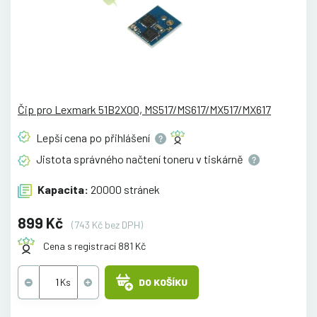
Čip pro Lexmark 51B2X00, MS517/MS617/MX517/MX617
Lepší cena po
přihlášení
Jistota správného načtení toneru v
tiskárně
Kapacita:
20000 stránek
899 Kč
(743 Kč bez DPH)
Cena s registrací 881 Kč
DO KOŠÍKU