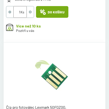
DO KOŠÍKU
Více než 10 ks
Pozítří u vás
Čip pro fotoválec Lexmark 50F0Z00,