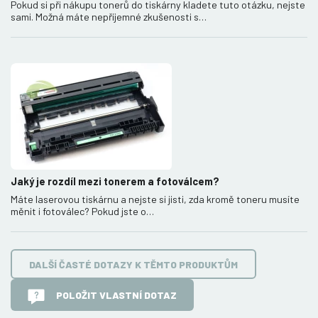
Pokud si při nákupu tonerů do tiskárny kladete tuto otázku, nejste
sami. Možná máte nepříjemné zkušenosti s…
Jaký je rozdíl mezi tonerem a fotoválcem?
Máte laserovou tiskárnu a nejste si jisti, zda kromě toneru musíte
měnit i fotoválec? Pokud jste o…
DALŠÍ ČASTÉ DOTAZY K TĚMTO PRODUKTŮM
POLOŽIT VLASTNÍ DOTAZ