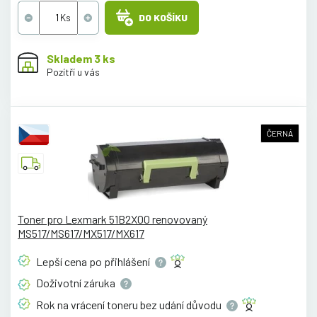
DO KOŠÍKU
Skladem 3 ks
Pozítří u vás
ČERNÁ
Toner pro Lexmark 51B2X00 renovovaný
MS517/MS617/MX517/MX617
Lepší cena po
přihlášení
Doživotní
záruka
Rok na vrácení toneru bez udání
důvodu