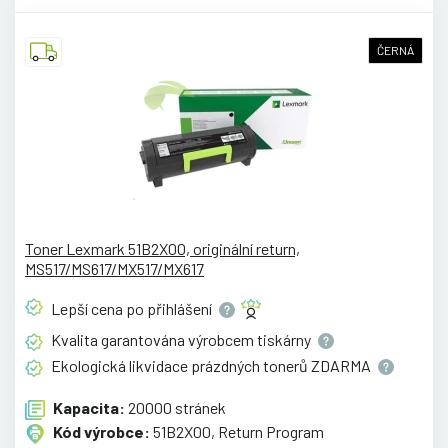
ČERNÁ
Toner Lexmark 51B2X00, originální return,
MS517/MS617/MX517/MX617
Lepší cena po
přihlášení
Kvalita garantována výrobcem
tiskárny
Ekologická likvidace prázdných tonerů
ZDARMA
Kapacita:
20000 stránek
Kód výrobce:
51B2X00, Return Program