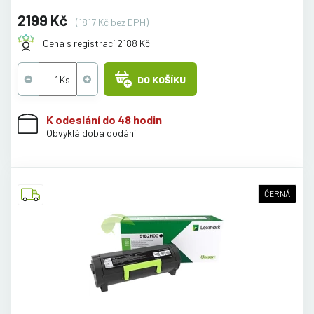
2199 Kč
(1817 Kč bez DPH)
Cena s registrací 2188 Kč
DO KOŠÍKU
K odeslání do 48 hodin
Obvyklá doba dodání
ČERNÁ