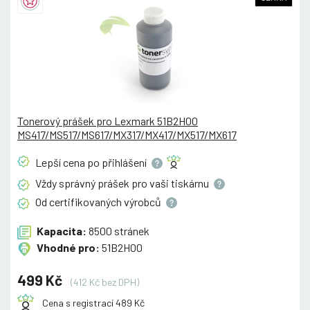
Tonerový prášek pro Lexmark 51B2H00
MS417/MS517/MS617/MX317/MX417/MX517/MX617
Lepší cena po
přihlášení
Vždy správný prášek pro vaši
tiskárnu
Od certifikovaných
výrobců
Kapacita:
8500 stránek
Vhodné pro:
51B2H00
499 Kč
(412 Kč bez DPH)
Cena s registrací 489 Kč