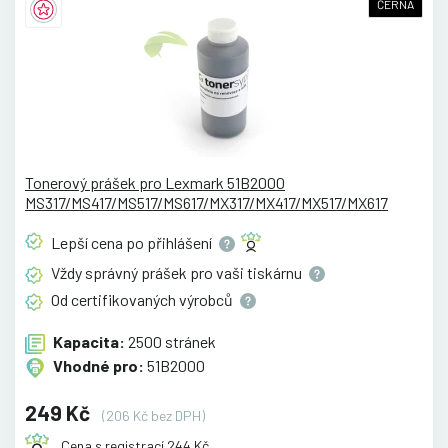
ČERNÁ
Tonerový prášek pro Lexmark 51B2000
MS317/MS417/MS517/MS617/MX317/MX417/MX517/MX617
Lepší cena po
přihlášení
Vždy správný prášek pro vaši
tiskárnu
Od certifikovaných
výrobců
Kapacita:
2500 stránek
Vhodné pro:
51B2000
249 Kč
(206 Kč bez DPH)
Cena s registrací 244 Kč