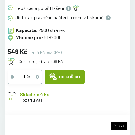
Lepší cena po
přihlášení
Jistota správného načtení toneru v
tiskárně
Kapacita:
2500 stránek
Vhodné pro:
51B2000
549 Kč
(454 Kč bez DPH)
Cena s registrací 538 Kč
DO KOŠÍKU
Skladem 4 ks
Pozítří u vás
ČERNÁ