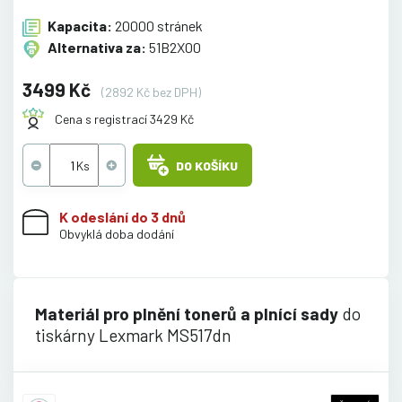
Kapacita:
20000 stránek
Alternativa za:
51B2X00
3499 Kč
(2892 Kč bez DPH)
Cena s registrací 3429 Kč
DO KOŠÍKU
K odeslání do 3 dnů
Obvyklá doba dodání
Materiál pro plnění tonerů a plnící sady
do
tiskárny Lexmark MS517dn