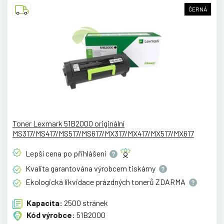
ČERNÁ
Toner Lexmark 51B2000 originální
MS317/MS417/MS517/MS617/MX317/MX417/MX517/MX617
Lepší cena po
přihlášení
Kvalita garantována výrobcem
tiskárny
Ekologická likvidace prázdných tonerů
ZDARMA
Kapacita:
2500 stránek
Kód výrobce:
51B2000