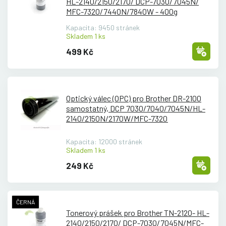
HL-2140/
2150/
2170/
DCP-7030/
7045N/
MFC-7320/
7440N/
7840W - 400g
Kapacita: 9450 stránek
Skladem 1 ks
499 Kč
Optický válec (OPC) pro Brother DR-2100
samostatný, DCP 7030/
7040/
7045N/
HL-
2140/
2150N/
2170W/
MFC-7320
Kapacita: 12000 stránek
Skladem 1 ks
249 Kč
ČERNÁ
Tonerový prášek pro Brother TN-2120- HL-
2140/
2150/
2170/
DCP-7030/
7045N/
MFC-