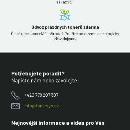
zákazníci.
Odvoz prázdných tonerů zdarma
Čisté ruce, kancelář i příroda? Použité odvezeme a ekologicky
zlikvidujeme.
Potřebujete poradit?
Napište nám nebo zavolejte:
+420 778 207 307
info@tonersyp.cz
Nejnovější informace a videa pro Vás