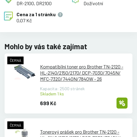
DR-2100, DR2100
Doživotní
Cena za
1 stránku
0,07 Kč
Mohlo by vás také zajímat
ČERNÁ
Kompatibilní toner pro Brother TN-2120 -
HL-2140/
2150/
2170/
DCP-7030/
7045N/
MFC-7320/
7440N/
7840W - 26
Kapacita: 2500 stránek
Skladem 1 ks
699 Kč
ČERNÁ
Tonerový prášek pro Brother TN-2120 -