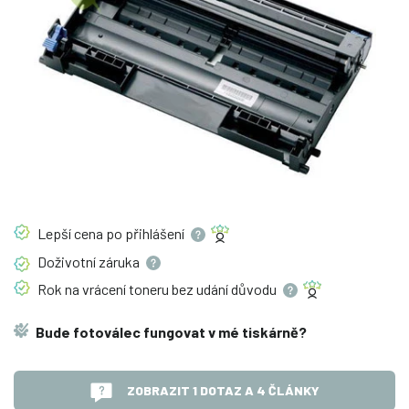
Lepší cena po
přihlášení
Doživotní
záruka
Rok na vrácení toneru bez udání
důvodu
Bude fotoválec fungovat v mé tiskárně?
ZOBRAZIT 1 DOTAZ A 4 ČLÁNKY