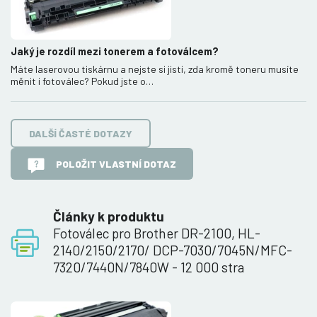
Jaký je rozdíl mezi tonerem a fotoválcem?
Máte laserovou tiskárnu a nejste si jisti, zda kromě toneru musíte
měnit i fotoválec? Pokud jste o…
DALŠÍ ČASTÉ DOTAZY
POLOŽIT VLASTNÍ DOTAZ
Články k produktu
Fotoválec pro Brother DR-2100, HL-
2140/2150/2170/ DCP-7030/7045N/MFC-
7320/7440N/7840W - 12 000 stra