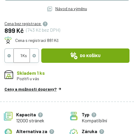
Návod na výměnu
Cena bez registrace
899 Kč
(743 Kč bez DPH)
Cena s registrací 881 Kč
DO KOŠÍKU
Skladem 1 ks
Pozítří u vás
Ceny a možnosti dopravy?
Kapacita
Typ
12000 stránek
Kompatibilní
Alternativa za
Záruka