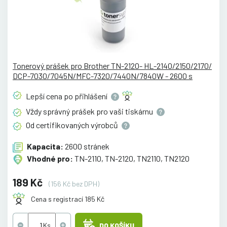
Tonerový prášek pro Brother TN-2120- HL-2140/2150/2170/
DCP-7030/7045N/MFC-7320/7440N/7840W - 2600 s
Lepší cena po
přihlášení
Vždy správný prášek pro vaši
tiskárnu
Od certifikovaných
výrobců
Kapacita:
2600 stránek
Vhodné pro:
TN-2110, TN-2120, TN2110, TN2120
189 Kč
(156 Kč bez DPH)
Cena s registrací 185 Kč
DO KOŠÍKU