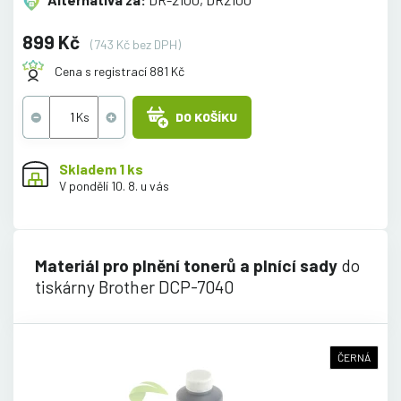
899 Kč
(743 Kč bez DPH)
Cena s registrací 881 Kč
DO KOŠÍKU
Skladem 1 ks
V pondělí 10. 8. u vás
Materiál pro plnění tonerů a plnící sady
do
tiskárny Brother DCP-7040
ČERNÁ