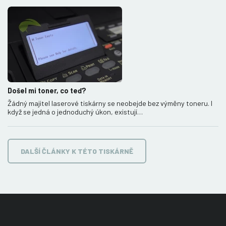
Došel mi toner, co teď?
Žádný majitel laserové tiskárny se neobejde bez výměny toneru. I
když se jedná o jednoduchý úkon, existují…
DALŠÍ ČLÁNKY K TÉTO TISKÁRNĚ