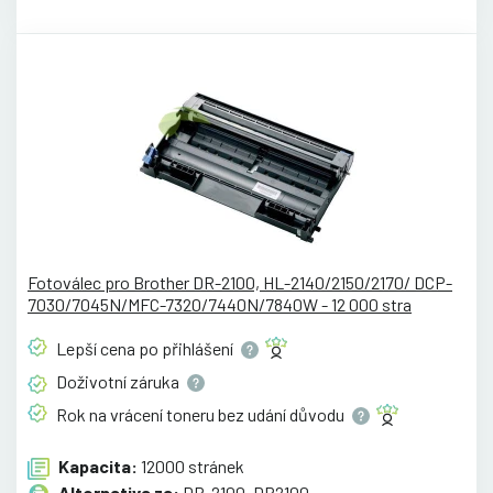
Fotoválec pro Brother DR-2100, HL-2140/2150/2170/ DCP-
7030/7045N/MFC-7320/7440N/7840W - 12 000 stra
Lepší cena po
přihlášení
Doživotní
záruka
Rok na vrácení toneru bez udání
důvodu
Kapacita:
12000 stránek
Alternativa za:
DR-2100, DR2100