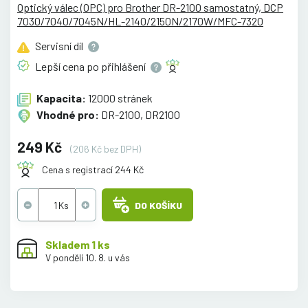
Optický válec (OPC) pro Brother DR-2100 samostatný, DCP
7030/7040/7045N/HL-2140/2150N/2170W/MFC-7320
Servisní
díl
Lepší cena po
přihlášení
Kapacita:
12000 stránek
Vhodné pro:
DR-2100, DR2100
249 Kč
(206 Kč bez DPH)
Cena s registrací 244 Kč
DO KOŠÍKU
Skladem 1 ks
V pondělí 10. 8. u vás