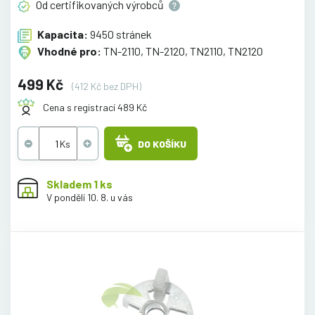
Od certifikovaných
výrobců
Kapacita:
9450 stránek
Vhodné pro:
TN-2110, TN-2120, TN2110, TN2120
499 Kč
(412 Kč bez DPH)
Cena s registrací 489 Kč
DO KOŠÍKU
Skladem 1 ks
V pondělí 10. 8. u vás