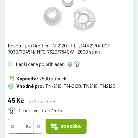
Reseter pro Brother TN-2120 - HL-2140/2170/ DCP-
7030/7045N/ MFC-7320/7840W - 2600 stran
Lepší cena po
přihlášení
Kapacita:
2500 stránek
Vhodné pro:
TN-2110, TN-2120, TN2110, TN2120
45 Kč
(37 Kč bez DPH)
Cena s registrací 44 Kč
DO KOŠÍKU