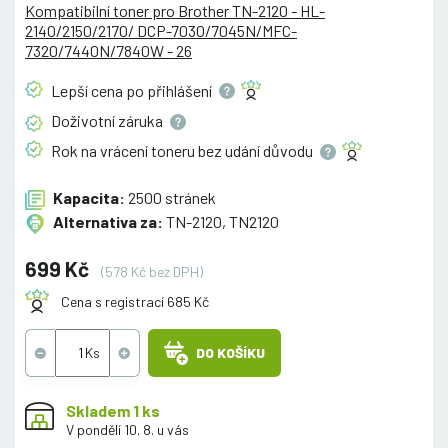
Kompatibilní toner pro Brother TN-2120 - HL-
2140/2150/2170/ DCP-7030/7045N/MFC-
7320/7440N/7840W - 26
Lepší cena po
přihlášení
Doživotní
záruka
Rok na vrácení toneru bez udání
důvodu
Kapacita:
2500 stránek
Alternativa za:
TN-2120, TN2120
699 Kč
(578 Kč bez DPH)
Cena s registrací 685 Kč
DO KOŠÍKU
Skladem 1 ks
V pondělí 10. 8. u vás