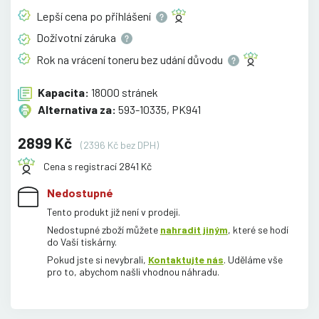
Lepší cena po
přihlášení
Doživotní
záruka
Rok na vrácení toneru bez udání
důvodu
Kapacita:
18000 stránek
Alternativa za:
593-10335, PK941
2899 Kč
(2396 Kč bez DPH)
Cena s registrací 2841 Kč
Nedostupné
Tento produkt již není v prodeji.
Nedostupné zboží můžete
nahradit jiným
, které se hodí
do Vaší tiskárny.
Pokud jste si nevybrali,
Kontaktujte nás
. Uděláme vše
pro to, abychom našli vhodnou náhradu.