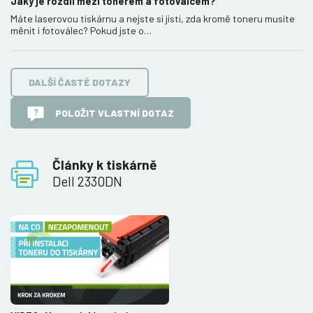
Jaký je rozdíl mezi tonerem a fotoválcem?
Máte laserovou tiskárnu a nejste si jisti, zda kromě toneru musíte
měnit i fotoválec? Pokud jste o…
DALŠÍ ČASTÉ DOTAZY
POLOŽIT VLASTNÍ DOTAZ
Články k tiskárně
Dell 2330DN