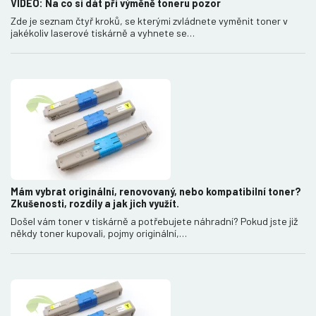
VIDEO: Na co si dát při výměně toneru pozor
Zde je seznam čtyř kroků, se kterými zvládnete vyměnit toner v
jakékoliv laserové tiskárně a vyhnete se…
Mám vybrat originální, renovovaný, nebo kompatibilní toner?
Zkušenosti, rozdíly a jak jich využít.
Došel vám toner v tiskárně a potřebujete náhradní? Pokud jste již
někdy toner kupovali, pojmy originální,…