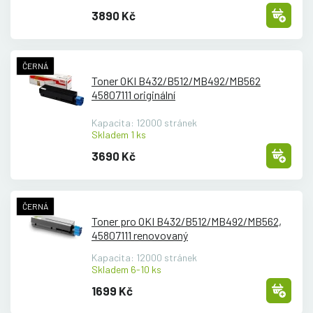
3890 Kč
ČERNÁ
Toner OKI B432/
B512/
MB492/
MB562
45807111 originální
Kapacita: 12000 stránek
Skladem 1 ks
3690 Kč
ČERNÁ
Toner pro OKI B432/
B512/
MB492/
MB562,
45807111 renovovaný
Kapacita: 12000 stránek
Skladem 6-10 ks
1699 Kč