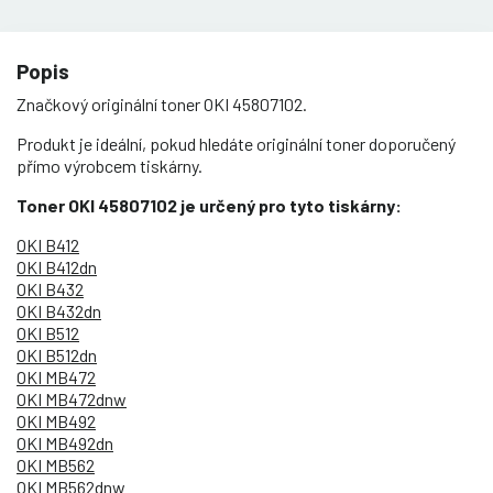
Popis
Značkový originální toner OKI 45807102.
Produkt je ideální, pokud hledáte originální toner doporučený
přímo výrobcem tiskárny.
Toner OKI 45807102 je určený pro tyto tiskárny:
OKI B412
OKI B412dn
OKI B432
OKI B432dn
OKI B512
OKI B512dn
OKI MB472
OKI MB472dnw
OKI MB492
OKI MB492dn
OKI MB562
OKI MB562dnw