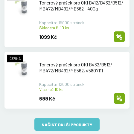
Tonerový prášek pro OKI B412/
B432/
B512/
MB472/
MB492/
MB562 - 400g
Kapacita: 16000 stránek
Skladem 6-10 ks
1099 Kč
ČERNÁ
Tonerový prášek pro OKI B432/
B512/
MB472/
MB492/
MB562, 45807111
Kapacita: 12000 stránek
Více než 10 ks
699 Kč
NAČÍST DALŠÍ PRODUKTY