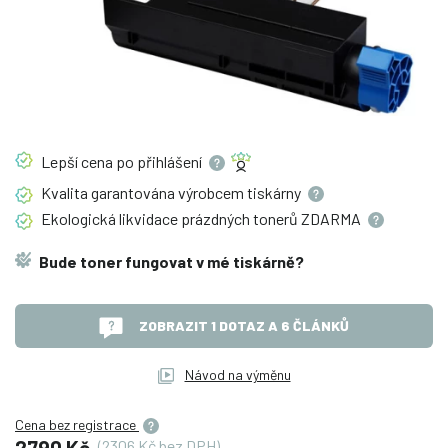
Lepší cena po
přihlášení
Kvalita garantována výrobcem
tiskárny
Ekologická likvidace prázdných tonerů
ZDARMA
Bude toner fungovat v mé tiskárně?
ZOBRAZIT 1 DOTAZ A 6 ČLÁNKŮ
Návod na výměnu
Cena bez registrace
2790 Kč
(2306 Kč bez DPH)