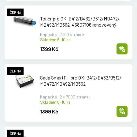
ČERNÁ
Toner pro OKI B412/
B432/
B512/
MB472/
MB492/
MB562, 45807106 renovovaný
Kapacita: 7000 stránek
Skladem 6-10 ks
1399 Kč
ČERNÁ
Sada SmartFill pro OKI B412/
B432/
B512/
MB472/
MB492/
MB562
Kapacita: 2 × 7000 stránek
Skladem 6-10 ks
1399 Kč
ČERNÁ