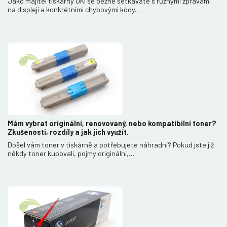
Jako majitel tiskárny OKI se běžně setkáváte s různými zprávami
na displeji a konkrétními chybovými kódy.…
Mám vybrat originální, renovovaný, nebo kompatibilní toner?
Zkušenosti, rozdíly a jak jich využít.
Došel vám toner v tiskárně a potřebujete náhradní? Pokud jste již
někdy toner kupovali, pojmy originální,…