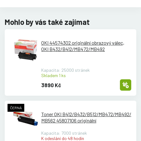
Mohlo by vás také zajímat
OKI 44574302 originální obrazový válec,
OKI B432/
B412/
MB472/
MB492
Kapacita: 25000 stránek
Skladem 1 ks
3890 Kč
ČERNÁ
Toner OKI B412/
B432/
B512/
MB472/
MB492/
MB562 45807106 originální
Kapacita: 7000 stránek
K odeslání do 48 hodin