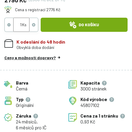
Cena s registrací 2776 Kč
DO KOŠÍKU
K odeslání do 48 hodin
Obvyklá doba dodání
Ceny a možnosti dopravy?
Barva
Kapacita
Černá
3000 stránek
Typ
Kód výrobce
Originální
45807102
Záruka
Cena za
1 stránku
24 měsíců,
0,93 Kč
6 měsíců pro IČ