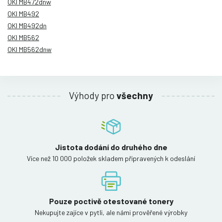
OKI MB472dnw
OKI MB492
OKI MB492dn
OKI MB562
OKI MB562dnw
Výhody pro
všechny
Jistota dodání do druhého dne
Více než 10 000 položek skladem připravených k odeslání
Pouze poctivě otestované tonery
Nekupujte zajíce v pytli, ale námi prověřené výrobky