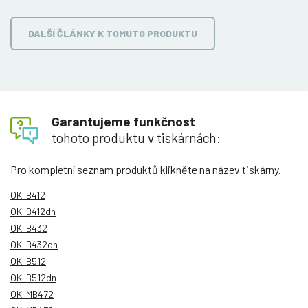
DALŠÍ ČLÁNKY K TOMUTO PRODUKTU
Garantujeme funkčnost
tohoto produktu v tiskárnách:
Pro kompletní seznam produktů klikněte na název tiskárny.
OKI B412
OKI B412dn
OKI B432
OKI B432dn
OKI B512
OKI B512dn
OKI MB472