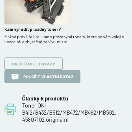
Kam vyhodit prázdný toner?
Možná právě řešíte, kam s prázdnými tonery, které se vám válejí v
kanceláří a zbytečně zabírají místo.…
DALŠÍ ČASTÉ DOTAZY
POLOŽIT VLASTNÍ DOTAZ
Články k produktu
Toner OKI
B412/B432/B512/MB472/MB492/MB562,
45807102 originální