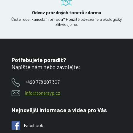
Odvoz prázdných tonerů zdarma
Čisté ruce, kancelář i příroda? Použité odvezeme a ekologicky
zlikvidujeme.
Potřebujete poradit?
Napište nám nebo zavolejte:
+420 778 207 307
info@tonersyp.cz
Nejnovější informace a videa pro Vás
Facebook