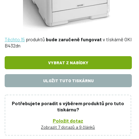
Těchto 15
produktů
bude zaručeně fungovat
v tiskárně OKI
B432dn
VYBRAT Z NABÍDKY
ULOŽIT TUTO TISKÁRNU
Potřebujete poradit s výběrem produktů pro tuto
tiskárnu?
Položit dotaz
Zobrazit 7 dotazů a 9 článků