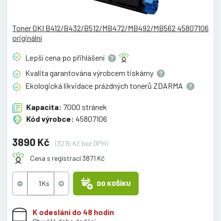
Toner OKI B412/B432/B512/MB472/MB492/MB562 45807106
originální
Lepší cena po
přihlášení
Kvalita garantována výrobcem
tiskárny
Ekologická likvidace prázdných tonerů
ZDARMA
Kapacita:
7000 stránek
Kód výrobce:
45807106
3890 Kč
(3215 Kč bez DPH)
Cena s registrací 3871 Kč
DO KOŠÍKU
K odeslání do 48 hodin