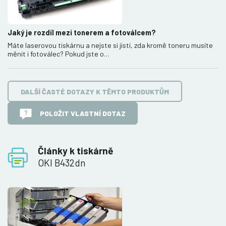
Jaký je rozdíl mezi tonerem a fotoválcem?
Máte laserovou tiskárnu a nejste si jisti, zda kromě toneru musíte
měnit i fotoválec? Pokud jste o…
DALŠÍ ČASTÉ DOTAZY K TĚMTO PRODUKTŮM
POLOŽIT VLASTNÍ DOTAZ
Články k tiskárně
OKI B432dn