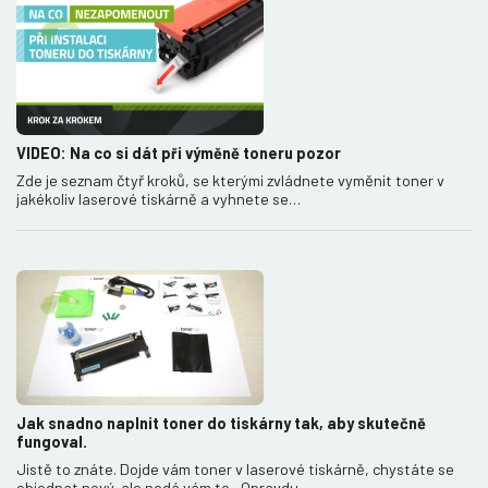
VIDEO: Na co si dát při výměně toneru pozor
Zde je seznam čtyř kroků, se kterými zvládnete vyměnit toner v
jakékoliv laserové tiskárně a vyhnete se…
Jak snadno naplnit toner do tiskárny tak, aby skutečně
fungoval.
Jistě to znáte. Dojde vám toner v laserové tiskárně, chystáte se
objednat nový, ale nedá vám to. „Opravdu…