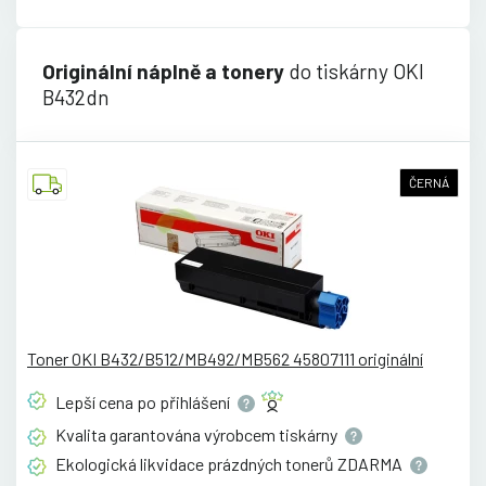
Originální náplně a tonery
do tiskárny OKI
B432dn
ČERNÁ
Toner OKI B432/B512/MB492/MB562 45807111 originální
Lepší cena po
přihlášení
Kvalita garantována výrobcem
tiskárny
Ekologická likvidace prázdných tonerů
ZDARMA