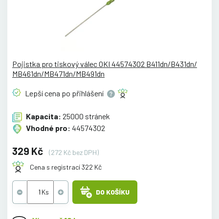
Pojistka pro tiskový válec OKI 44574302 B411dn/B431dn/
MB461dn/MB471dn/MB491dn
Lepší cena po
přihlášení
Kapacita:
25000 stránek
Vhodné pro:
44574302
329 Kč
(272 Kč bez DPH)
Cena s registrací 322 Kč
DO KOŠÍKU