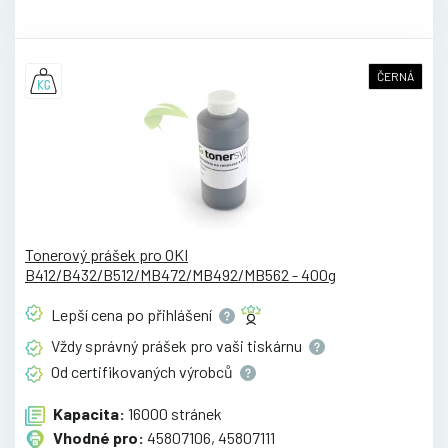
ČERNÁ
Tonerový prášek pro OKI
B412/B432/B512/MB472/MB492/MB562 - 400g
Lepší cena po
přihlášení
Vždy správný prášek pro vaši
tiskárnu
Od certifikovaných
výrobců
Kapacita:
16000 stránek
Vhodné pro:
45807106, 45807111