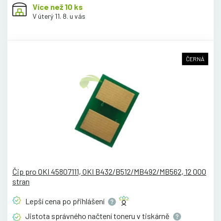
Více než 10 ks
V úterý 11. 8. u vás
ČERNÁ
Čip pro OKI 45807111, OKI B432/B512/MB492/MB562, 12 000
stran
Lepší cena po
přihlášení
Jistota správného načtení toneru v
tiskárně