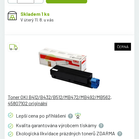
Skladem 1 ks
V úterý 11. 8. u vás
ČERNÁ
Toner OKI B412/B432/B512/MB472/MB492/MB562,
45807102 originální
Lepší cena po
přihlášení
Kvalita garantována výrobcem
tiskárny
Ekologická likvidace prázdných tonerů
ZDARMA