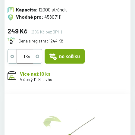
Kapacita:
12000 stránek
Vhodné pro:
45807111
249 Kč
(206 Kč bez DPH)
Cena s registrací 244 Kč
DO KOŠÍKU
Více než 10 ks
V úterý 11. 8. u vás