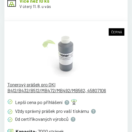
Více než 10 ks
V úterý 11. 8. u vás
ČERNÁ
Tonerový prášek pro OKI
B412/B432/B512/MB472/MB492/MB562, 45807106
Lepší cena po
přihlášení
Vždy správný prášek pro vaši
tiskárnu
Od certifikovaných
výrobců
Kapacita:
7000 stránek