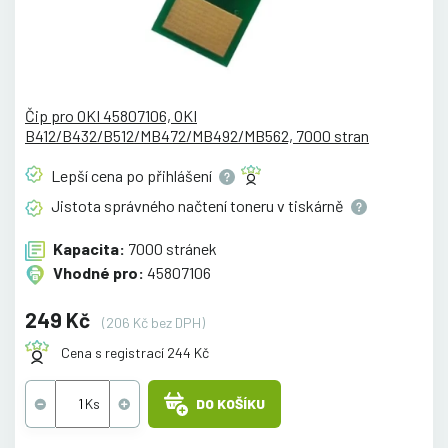
Čip pro OKI 45807106, OKI
B412/B432/B512/MB472/MB492/MB562, 7000 stran
Lepší cena po
přihlášení
Jistota správného načtení toneru v
tiskárně
Kapacita:
7000 stránek
Vhodné pro:
45807106
249 Kč
(206 Kč bez DPH)
Cena s registrací 244 Kč
DO KOŠÍKU