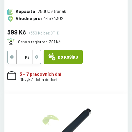
Kapacita:
25000 stránek
Vhodné pro:
44574302
399 Kč
(330 Kč bez DPH)
Cena s registrací 391 Kč
DO KOŠÍKU
3 - 7 pracovních dní
Obvyklá doba dodání