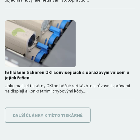
16 hlášení tiskáren OKI souvisejících s obrazovým válcem a
jejich řešení
Jako majitel tiskárny OKI se běžně setkáváte s různými zprávami
na displeji a konkrétními chybovými kódy.…
DALŠÍ ČLÁNKY K TÉTO TISKÁRNĚ