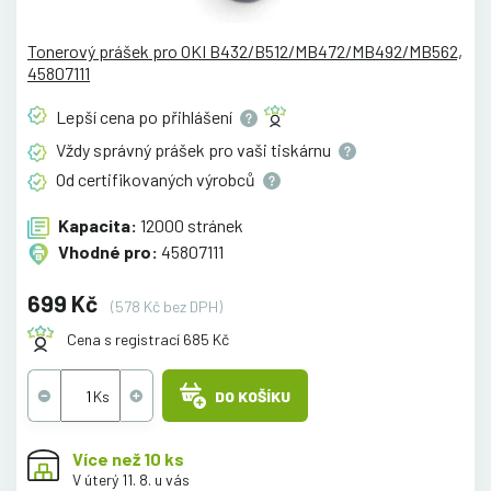
Tonerový prášek pro OKI B432/B512/MB472/MB492/MB562,
45807111
Lepší cena po
přihlášení
Vždy správný prášek pro vaši
tiskárnu
Od certifikovaných
výrobců
Kapacita:
12000 stránek
Vhodné pro:
45807111
699 Kč
(578 Kč bez DPH)
Cena s registrací 685 Kč
DO KOŠÍKU
Více než 10 ks
V úterý 11. 8. u vás