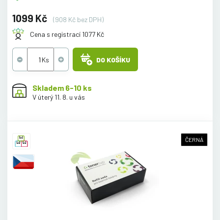
1099 Kč
(908 Kč bez DPH)
Cena s registrací 1077 Kč
DO KOŠÍKU
Skladem 6-10 ks
V úterý 11. 8. u vás
ČERNÁ