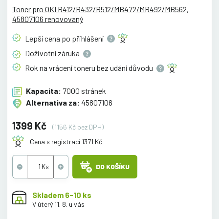
Toner pro OKI B412/B432/B512/MB472/MB492/MB562,
45807106 renovovaný
Lepší cena po
přihlášení
Doživotní
záruka
Rok na vrácení toneru bez udání
důvodu
Kapacita:
7000 stránek
Alternativa za:
45807106
1399 Kč
(1156 Kč bez DPH)
Cena s registrací 1371 Kč
DO KOŠÍKU
Skladem 6-10 ks
V úterý 11. 8. u vás