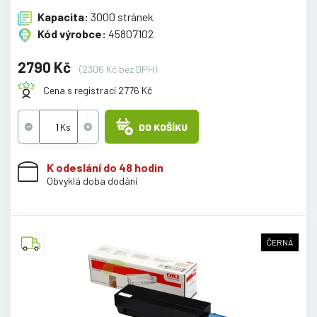
Kapacita:
3000 stránek
Kód výrobce:
45807102
2790 Kč
(2306 Kč bez DPH)
Cena s registrací 2776 Kč
DO KOŠÍKU
K odeslání do 48 hodin
Obvyklá doba dodání
ČERNÁ