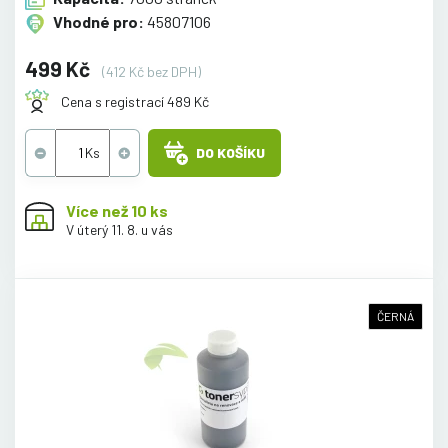
Vhodné pro:
45807106
499 Kč
(412 Kč bez DPH)
Cena s registrací 489 Kč
DO KOŠÍKU
Více než 10 ks
V úterý 11. 8. u vás
ČERNÁ