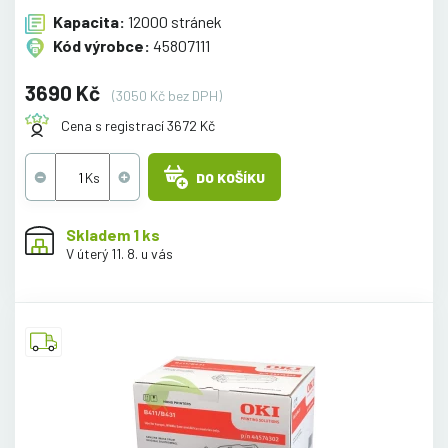
Kapacita:
12000 stránek
Kód výrobce:
45807111
3690 Kč
(3050 Kč bez DPH)
Cena s registrací 3672 Kč
DO KOŠÍKU
Skladem 1 ks
V úterý 11. 8. u vás