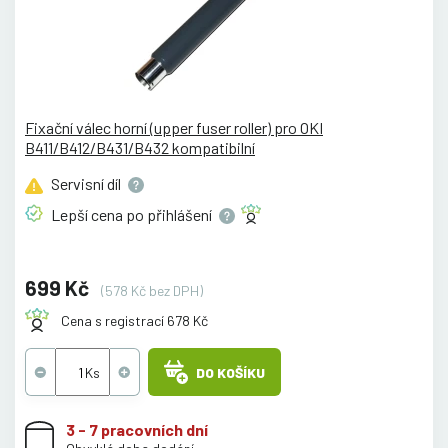
Fixační válec horní (upper fuser roller) pro OKI
B411/B412/B431/B432 kompatibilní
Servisní
díl
Lepší cena po
přihlášení
699 Kč
(578 Kč bez DPH)
Cena s registrací 678 Kč
DO KOŠÍKU
3 - 7 pracovních dní