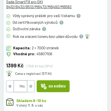
Sada SmartFill pro OKI
B412/B432/B512/MB472/MB492/MB562
Vždy správný prášek pro vaši
tiskárnu
Od certifikovaných
výrobců
Doživotní
záruka
Rok na vrácení toneru bez udání
důvodu
Kapacita:
2 × 7000 stránek
Vhodné pro:
45807106
1399 Kč
(1156 Kč bez DPH)
Cena s registrací 1371 Kč
DO KOŠÍKU
Skladem 6-10 ks
V úterý 11. 8. u vás