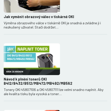
Jak vyměnit obrazový válec v tiskárně OKI
Výměna obrazového válce v tiskárně OKI je snadná a zvládne ji i
nezkušený uživatel. Stačí dodržet…
Návod k plnění tonerů OKI
B412/B432/B512/MB472/MB492/MB562
Tonery OKI 45807106 a OKI 45807111 lze velmi snadno naplnit. Aby
ale kvalita tisku byla vysoká a toner…