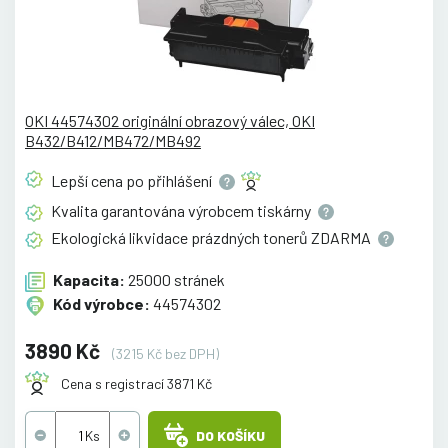
OKI 44574302 originální obrazový válec, OKI
B432/B412/MB472/MB492
Lepší cena po
přihlášení
Kvalita garantována výrobcem
tiskárny
Ekologická likvidace prázdných tonerů
ZDARMA
Kapacita:
25000 stránek
Kód výrobce:
44574302
3890 Kč
(3215 Kč bez DPH)
Cena s registrací 3871 Kč
DO KOŠÍKU