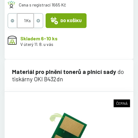
Cena s registrací 1665 Kč
DO KOŠÍKU
Skladem 6-10 ks
V úterý 11. 8. u vás
Materiál pro plnění tonerů a plnící sady
do
tiskárny OKI B432dn
ČERNÁ