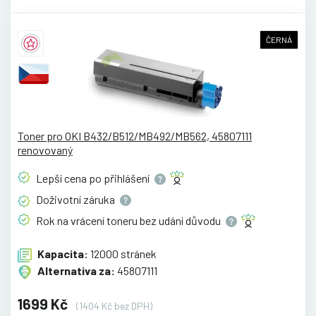
ČERNÁ
Toner pro OKI B432/B512/MB492/MB562, 45807111
renovovaný
Lepší cena po
přihlášení
Doživotní
záruka
Rok na vrácení toneru bez udání
důvodu
Kapacita:
12000 stránek
Alternativa za:
45807111
1699 Kč
(1404 Kč bez DPH)