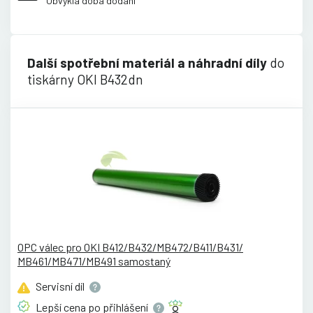
Obvyklá doba dodání
Další spotřební materiál a náhradní díly
do
tiskárny OKI B432dn
OPC válec pro OKI B412/B432/MB472/B411/B431/
MB461/MB471/MB491 samostaný
Servisní
díl
Lepší cena po
přihlášení