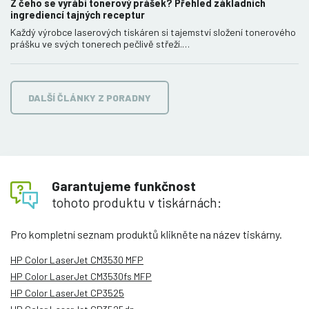
Z čeho se vyrábí tonerový prášek? Přehled základních
ingrediencí tajných receptur
Každý výrobce laserových tiskáren si tajemství složení tonerového
prášku ve svých tonerech pečlivě střeží.…
DALŠÍ ČLÁNKY Z PORADNY
Garantujeme funkčnost
tohoto produktu v tiskárnách:
Pro kompletní seznam produktů klikněte na název tiskárny.
HP Color LaserJet CM3530 MFP
HP Color LaserJet CM3530fs MFP
HP Color LaserJet CP3525