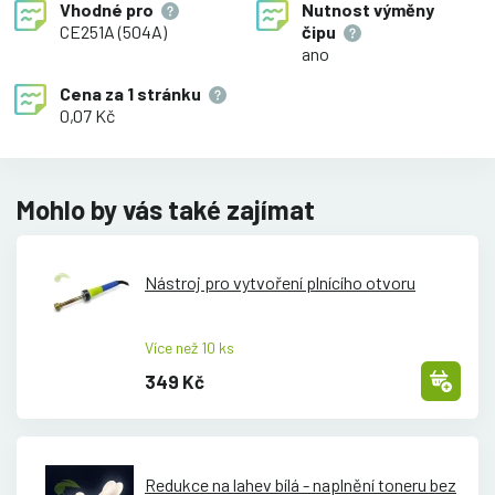
Vhodné pro
Nutnost výměny
CE251A (504A)
čipu
ano
Cena za
1 stránku
0,07 Kč
Mohlo by vás také zajímat
Nástroj pro vytvoření plnícího otvoru
Více než 10 ks
349 Kč
Redukce na lahev bílá - naplnění toneru bez