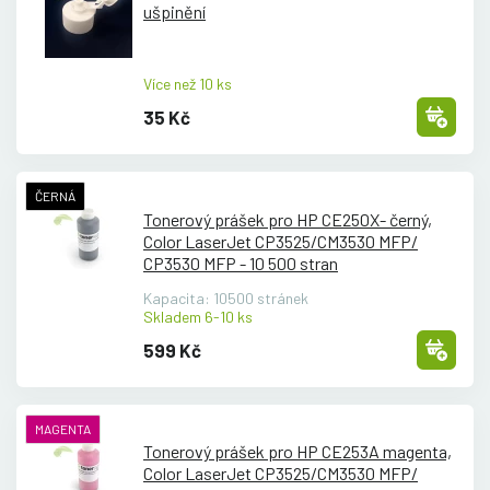
ušpinění
Více než 10 ks
35 Kč
ČERNÁ
Tonerový prášek pro HP CE250X- černý,
Color LaserJet CP3525/
CM3530 MFP/
CP3530 MFP - 10 500 stran
Kapacita: 10500 stránek
Skladem 6-10 ks
599 Kč
MAGENTA
Tonerový prášek pro HP CE253A magenta,
Color LaserJet CP3525/
CM3530 MFP/