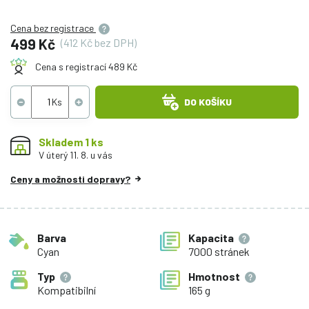
Cena bez registrace
499 Kč
(412 Kč bez DPH)
Cena s registrací 489 Kč
DO KOŠÍKU
Skladem 1 ks
V úterý 11. 8. u vás
Ceny a možnosti dopravy?
Barva
Kapacita
Cyan
7000 stránek
Typ
Hmotnost
Kompatibilní
165 g