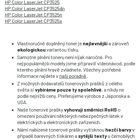
HP Color LaserJet CP3525
HP Color LaserJet CP3525dn
HP Color LaserJet CP3525n
HP Color LaserJet CP3525x
Vlastnoručně doplněný toner je
nejlevnější
a zároveň
ekologickou
variantou tisku.
Samotné plnění toneru není nijak náročné. Pro
nejpopulárnější modely jsme připravili videonávod, podle
kterého plnění hravě zvládnete. Všechny potřebné
informace najdete v
naší poradně
.
Z možných dodavatelů tonerových prášků z celého
světa si
vybíráme pouze ty spolehlivé
, a nikdy ne
podle nejnižší ceny. Preferujeme výrobce z Japonska a
USA.
Naše tonerové prášky
vyhovují směrnici RoHS
o
omezení používání některých nebezpečných látek v
elektrických a elektronických zařízeních.
Námi nabízené tonerové prášky vytisknou
hezčí barvy
v
případě barevných tiskáren a
sytější texty
u černobílých