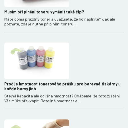
Musím při plnění toneru vyměnit také čip?
Máte doma prázdný toner a uvažujete, že ho naplníte? Jak ale
poznáte, zda je nutné při plnění toneru…
Proč je hmotnost tonerového prášku pro barevné tiskárny u
každé barvy jiná.
Stejná kapacita ale odlišná hmotnost? Chápeme, že toto zjištění
Vás může překvapit. Rozdílná hmotnost a…