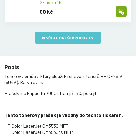
Skladem 1 ks
99 Kč
NAČÍST DALŠÍ PRODUKTY
Popis
Tonerový prášek, který slouží k renovaci tonerů HP CE251A
(504A). Barva cyan.
Prášek má kapacitu 7000 stran při 5% pokrytí.
Tento tonerový prášek je vhodný do těchto tiskáren:
HP Color LaserJet CM3530 MFP
HP Color LaserJet CM3530fs MFP