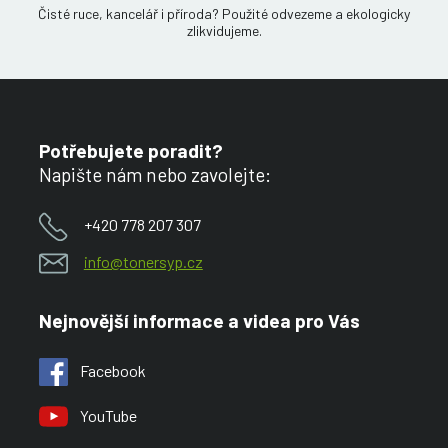
Čisté ruce, kancelář i příroda? Použité odvezeme a ekologicky
zlikvidujeme.
Potřebujete poradit?
Napište nám nebo zavolejte:
+420 778 207 307
info@tonersyp.cz
Nejnovější informace a videa pro Vás
Facebook
YouTube