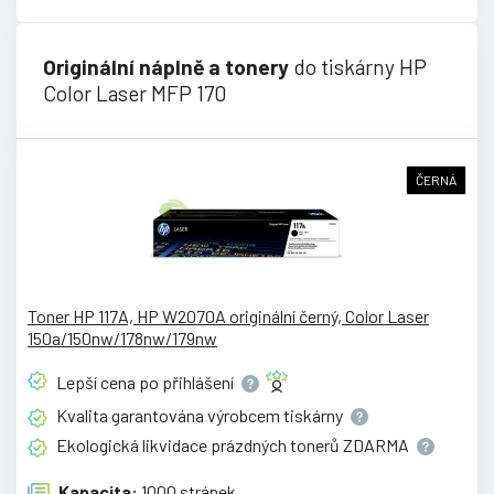
Originální náplně a tonery
do tiskárny HP
Color Laser MFP 170
ČERNÁ
Toner HP 117A, HP W2070A originální černý, Color Laser
150a/150nw/178nw/179nw
Lepší cena po
přihlášení
Kvalita garantována výrobcem
tiskárny
Ekologická likvidace prázdných tonerů
ZDARMA
Kapacita:
1000 stránek