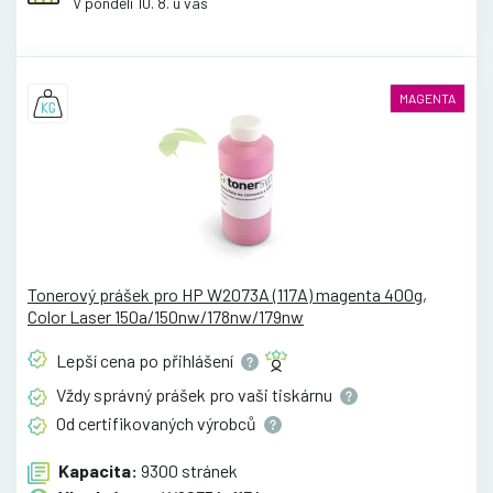
V pondělí 10. 8. u vás
MAGENTA
Tonerový prášek pro HP W2073A (117A) magenta 400g,
Color Laser 150a/150nw/178nw/179nw
Lepší cena po
přihlášení
Vždy správný prášek pro vaši
tiskárnu
Od certifikovaných
výrobců
Kapacita:
9300 stránek