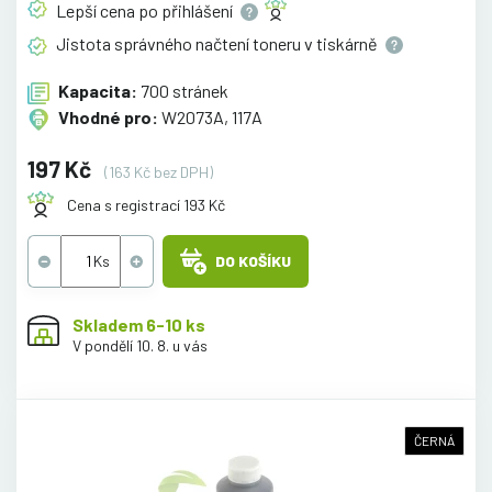
Lepší cena po
přihlášení
Jistota správného načtení toneru v
tiskárně
Kapacita:
700 stránek
Vhodné pro:
W2073A, 117A
197 Kč
(163 Kč bez DPH)
Cena s registrací 193 Kč
DO KOŠÍKU
Skladem 6-10 ks
V pondělí 10. 8. u vás
ČERNÁ