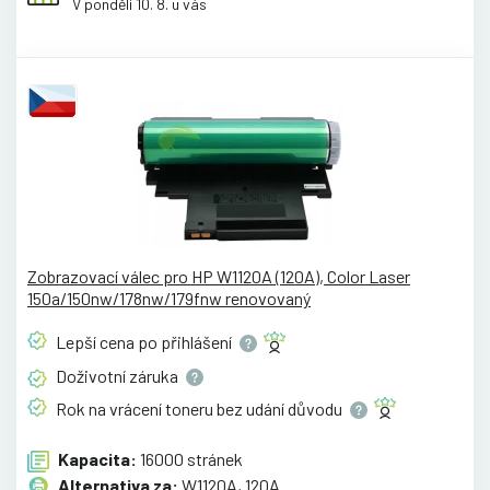
V pondělí 10. 8. u vás
Zobrazovací válec pro HP W1120A (120A), Color Laser
150a/150nw/178nw/179fnw renovovaný
Lepší cena po
přihlášení
Doživotní
záruka
Rok na vrácení toneru bez udání
důvodu
Kapacita:
16000 stránek
Alternativa za:
W1120A, 120A