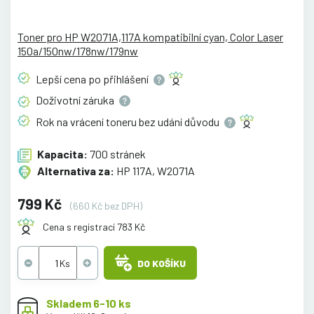
Toner pro HP W2071A,117A kompatibilní cyan, Color Laser
150a/150nw/178nw/179nw
Lepší cena po
přihlášení
Doživotní
záruka
Rok na vrácení toneru bez udání
důvodu
Kapacita:
700 stránek
Alternativa za:
HP 117A, W2071A
799 Kč
(660 Kč bez DPH)
Cena s registrací 783 Kč
DO KOŠÍKU
Skladem 6-10 ks