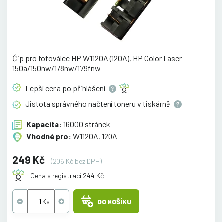
Čip pro fotoválec HP W1120A (120A), HP Color Laser
150a/150nw/178nw/179fnw
Lepší cena po
přihlášení
Jistota správného načtení toneru v
tiskárně
Kapacita:
16000 stránek
Vhodné pro:
W1120A, 120A
249 Kč
(206 Kč bez DPH)
Cena s registrací 244 Kč
DO KOŠÍKU