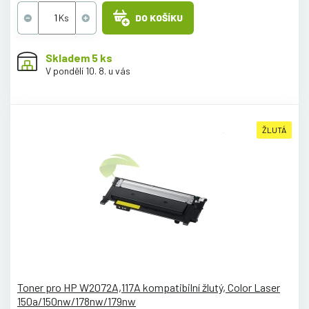
DO KOŠÍKU
Skladem 5 ks
V pondělí 10. 8. u vás
ŽLUTÁ
Toner pro HP W2072A,117A kompatibilní žlutý, Color Laser
150a/150nw/178nw/179nw