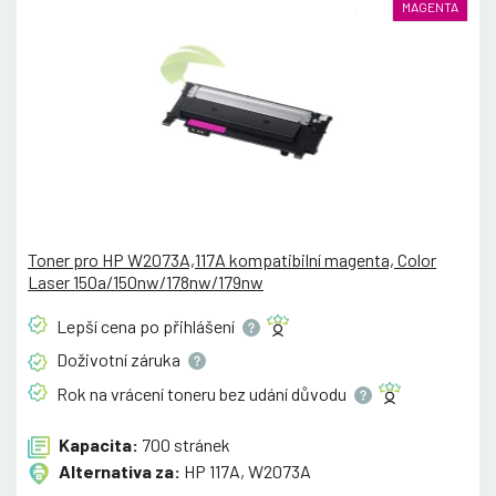
MAGENTA
Toner pro HP W2073A,117A kompatibilní magenta, Color
Laser 150a/150nw/178nw/179nw
Lepší cena po
přihlášení
Doživotní
záruka
Rok na vrácení toneru bez udání
důvodu
Kapacita:
700 stránek
Alternativa za:
HP 117A, W2073A