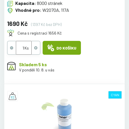
Kapacita:
8000 stránek
Vhodné pro:
W2070A, 117A
1690 Kč
(1397 Kč bez DPH)
Cena s registrací 1656 Kč
DO KOŠÍKU
Skladem 5 ks
V pondělí 10. 8. u vás
CYAN