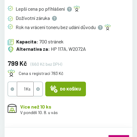
Lepší cena po
přihlášení
Doživotní
záruka
Rok na vrácení toneru bez udání
důvodu
Kapacita:
700 stránek
Alternativa za:
HP 117A, W2072A
799 Kč
(660 Kč bez DPH)
Cena s registrací 783 Kč
DO KOŠÍKU
Více než 10 ks
V pondělí 10. 8. u vás