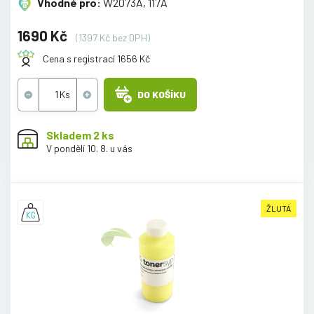
Vhodné pro:
W2073A, 117A
1690 Kč
(1397 Kč bez DPH)
Cena s registrací 1656 Kč
DO KOŠÍKU
Skladem 2 ks
V pondělí 10. 8. u vás
ŽLUTÁ