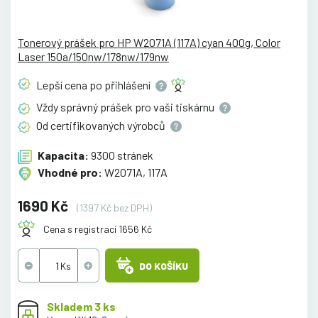
Tonerový prášek pro HP W2071A (117A) cyan 400g, Color
Laser 150a/150nw/178nw/179nw
Lepší cena po
přihlášení
Vždy správný prášek pro vaši
tiskárnu
Od certifikovaných
výrobců
Kapacita:
9300 stránek
Vhodné pro:
W2071A, 117A
1690 Kč
(1397 Kč bez DPH)
Cena s registrací 1656 Kč
DO KOŠÍKU
Skladem 3 ks