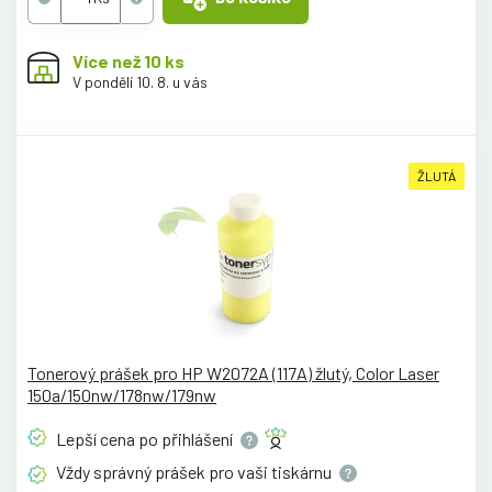
Více než 10 ks
V pondělí 10. 8. u vás
ŽLUTÁ
Tonerový prášek pro HP W2072A (117A) žlutý, Color Laser
150a/150nw/178nw/179nw
Lepší cena po
přihlášení
Vždy správný prášek pro vaši
tiskárnu