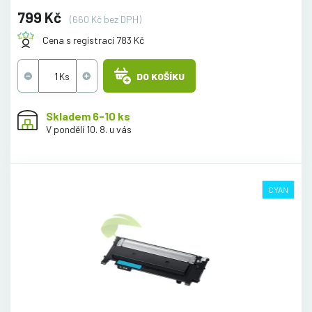
799 Kč
(660 Kč bez DPH)
Cena s registrací 783 Kč
DO KOŠÍKU
Skladem 6-10 ks
V pondělí 10. 8. u vás
CYAN