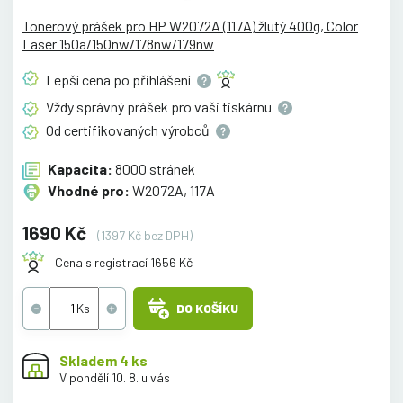
Tonerový prášek pro HP W2072A (117A) žlutý 400g, Color
Laser 150a/150nw/178nw/179nw
Lepší cena po
přihlášení
Vždy správný prášek pro vaši
tiskárnu
Od certifikovaných
výrobců
Kapacita:
8000 stránek
Vhodné pro:
W2072A, 117A
1690 Kč
(1397 Kč bez DPH)
Cena s registrací 1656 Kč
DO KOŠÍKU
Skladem 4 ks
V pondělí 10. 8. u vás