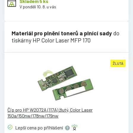
Skladem 5 ks
V pondělí 10. 8. u vás
Materiál pro plnění tonerů a plnící sady
do
tiskárny HP Color Laser MFP 170
ŽLUTÁ
Čip pro HP W2072A (117A) žlutý, Color Laser
150a/150nw/178nw/179nw
Lepší cena po
přihlášení