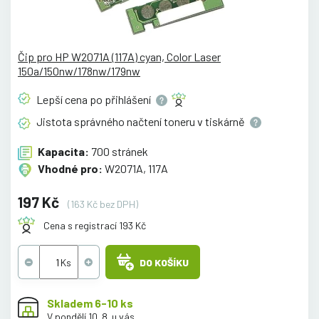
Čip pro HP W2071A (117A) cyan, Color Laser
150a/150nw/178nw/179nw
Lepší cena po
přihlášení
Jistota správného načtení toneru v
tiskárně
Kapacita:
700 stránek
Vhodné pro:
W2071A, 117A
197 Kč
(163 Kč bez DPH)
Cena s registrací 193 Kč
DO KOŠÍKU
Skladem 6-10 ks
V pondělí 10. 8. u vás