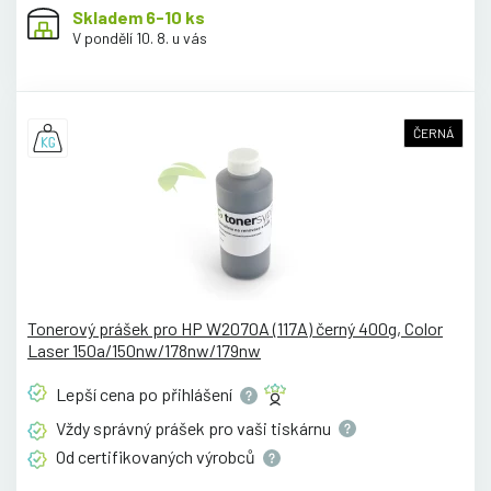
Skladem 6-10 ks
V pondělí 10. 8. u vás
ČERNÁ
Tonerový prášek pro HP W2070A (117A) černý 400g, Color
Laser 150a/150nw/178nw/179nw
Lepší cena po
přihlášení
Vždy správný prášek pro vaši
tiskárnu
Od certifikovaných
výrobců