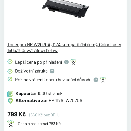
Toner pro HP W2070A, 117A kompatibilní černý, Color Laser
150a/150nw/178nw/179nw
Lepší cena po
přihlášení
Doživotní
záruka
Rok na vrácení toneru bez udání
důvodu
Kapacita:
1000 stránek
Alternativa za:
HP 117A, W2070A
799 Kč
(660 Kč bez DPH)
Cena s registrací 783 Kč