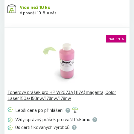
Více než 10 ks
V pondělí 10. 8. u vás
MAGENTA
Tonerový prášek pro HP W2073A (117A) magenta, Color
Laser 150a/150nw/178nw/179nw
Lepší cena po
přihlášení
Vždy správný prášek pro vaši
tiskárnu
Od certifikovaných
výrobců