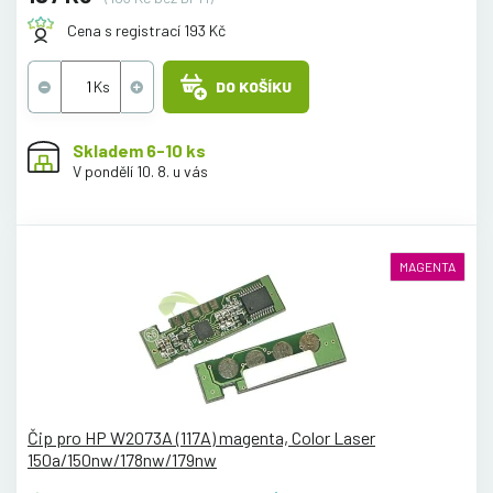
Cena s registrací 193 Kč
DO KOŠÍKU
Skladem 6-10 ks
V pondělí 10. 8. u vás
MAGENTA
Čip pro HP W2073A (117A) magenta, Color Laser
150a/150nw/178nw/179nw