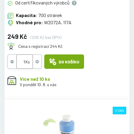
Od certifikovaných
výrobců
Kapacita:
700 stránek
Vhodné pro:
W2072A, 117A
249 Kč
(206 Kč bez DPH)
Cena s registrací 244 Kč
DO KOŠÍKU
Více než 10 ks
V pondělí 10. 8. u vás
CYAN