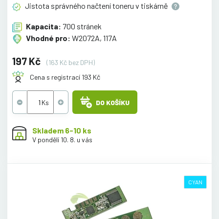
Jistota správného načtení toneru v
tiskárně
Kapacita:
700 stránek
Vhodné pro:
W2072A, 117A
197 Kč
(163 Kč bez DPH)
Cena s registrací 193 Kč
DO KOŠÍKU
Skladem 6-10 ks
V pondělí 10. 8. u vás
CYAN