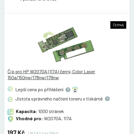
ČERNÁ
Čip pro HP W2070A (117A) černý, Color Laser
150a/150nw/178nw/179nw
Lepší cena po
přihlášení
Jistota správného načtení toneru v
tiskárně
Kapacita:
1000 stránek
Vhodné pro:
W2070A, 117A
197 Kč
(163 Kč bez DPH)