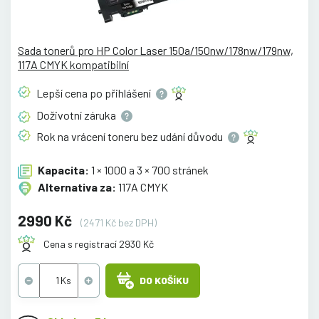
Sada tonerů pro HP Color Laser 150a/150nw/178nw/179nw,
117A CMYK kompatibilní
Lepší cena po
přihlášení
Doživotní
záruka
Rok na vrácení toneru bez udání
důvodu
Kapacita:
1 × 1000 a 3 × 700 stránek
Alternativa za:
117A CMYK
2990 Kč
(2471 Kč bez DPH)
Cena s registrací 2930 Kč
DO KOŠÍKU