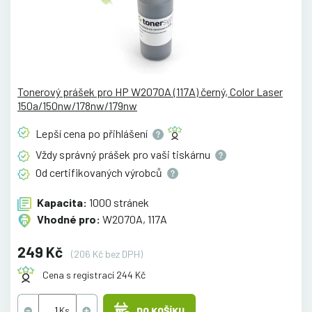
Tonerový prášek pro HP W2070A (117A) černý, Color Laser
150a/150nw/178nw/179nw
Lepší cena po
přihlášení
Vždy správný prášek pro vaši
tiskárnu
Od certifikovaných
výrobců
Kapacita:
1000 stránek
Vhodné pro:
W2070A, 117A
249 Kč
(206 Kč bez DPH)
Cena s registrací 244 Kč
DO KOŠÍKU