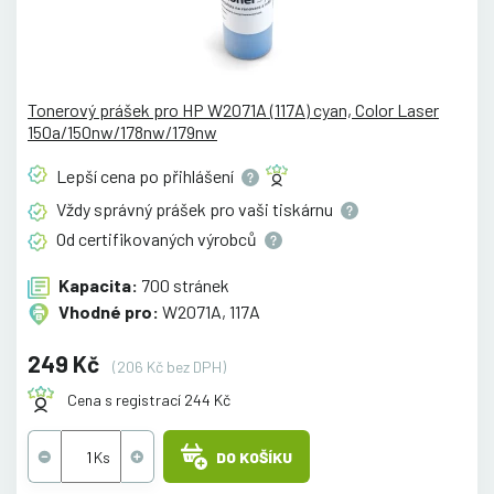
Tonerový prášek pro HP W2071A (117A) cyan, Color Laser
150a/150nw/178nw/179nw
Lepší cena po
přihlášení
Vždy správný prášek pro vaši
tiskárnu
Od certifikovaných
výrobců
Kapacita:
700 stránek
Vhodné pro:
W2071A, 117A
249 Kč
(206 Kč bez DPH)
Cena s registrací 244 Kč
DO KOŠÍKU