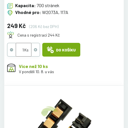
Kapacita:
700 stránek
Vhodné pro:
W2073A, 117A
249 Kč
(206 Kč bez DPH)
Cena s registrací 244 Kč
DO KOŠÍKU
Více než 10 ks
V pondělí 10. 8. u vás