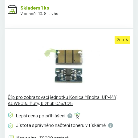
Skladem 1 ks
V pondělí 10. 8. u vás
ŽLUTÁ
Čip pro zobrazovací jednotku Konica Minolta IUP-14Y,
A0WG08J žlutý, bizhub C35/C25
Lepší cena po
přihlášení
Jistota správného načtení toneru v
tiskárně
Kapacita:
30000 stránek