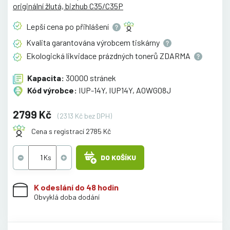
originální žlutá, bizhub C35/C35P
Lepší cena po
přihlášení
Kvalita garantována výrobcem
tiskárny
Ekologická likvidace prázdných tonerů
ZDARMA
Kapacita:
30000 stránek
Kód výrobce:
IUP-14Y, IUP14Y, A0WG08J
2799 Kč
(2313 Kč bez DPH)
Cena s registrací 2785 Kč
DO KOŠÍKU
K odeslání do 48 hodin
Obvyklá doba dodání