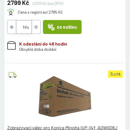
2799 Kč
(2313 Kč bez DPH)
Cena s registrací 2785 Kč
DO KOŠÍKU
K odeslání do 48 hodin
Obvyklá doba dodání
ŽLUTÁ
Zobrazovací válec pro Konica Minolta IUP-14Y, A0WG08J