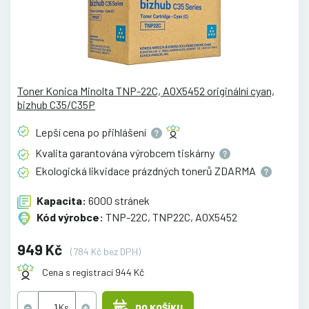
Toner Konica Minolta TNP-22C, A0X5452 originální cyan,
bizhub C35/C35P
Lepší cena po
přihlášení
Kvalita garantována výrobcem
tiskárny
Ekologická likvidace prázdných tonerů
ZDARMA
Kapacita:
6000 stránek
Kód výrobce:
TNP-22C, TNP22C, A0X5452
949 Kč
(784 Kč bez DPH)
Cena s registrací 944 Kč
DO KOŠÍKU