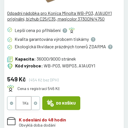
Odpadní nádobka pro Konica Minolta WB-P03, A1AU0Y1
originální, bizhub C25/C35, magicolor 3730DN/4750
Lepší cena po
přihlášení
Kvalita garantována výrobcem
tiskárny
Ekologická likvidace prázdných tonerů
ZDARMA
Kapacita:
36000/9000 stránek
Kód výrobce:
WB-P03, WBP03, A1AU0Y1
549 Kč
(454 Kč bez DPH)
Cena s registrací 546 Kč
DO KOŠÍKU
K odeslání do 48 hodin
Obvyklá doba dodání