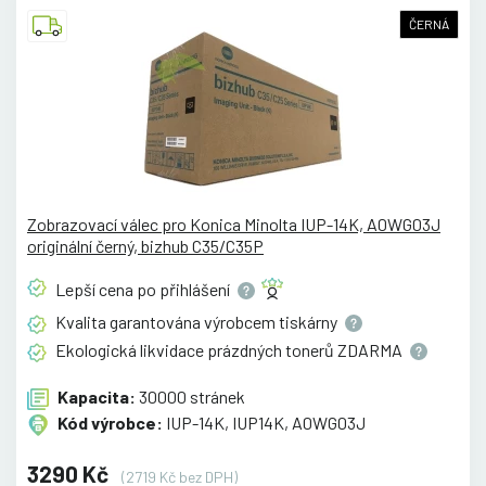
ČERNÁ
Zobrazovací válec pro Konica Minolta IUP-14K, A0WG03J
originální černý, bizhub C35/C35P
Lepší cena po
přihlášení
Kvalita garantována výrobcem
tiskárny
Ekologická likvidace prázdných tonerů
ZDARMA
Kapacita:
30000 stránek
Kód výrobce:
IUP-14K, IUP14K, A0WG03J
3290 Kč
(2719 Kč bez DPH)