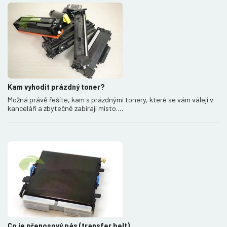
Kam vyhodit prázdný toner?
Možná právě řešíte, kam s prázdnými tonery, které se vám válejí v
kanceláří a zbytečně zabírají místo.…
Co je přenosový pás (transfer belt)