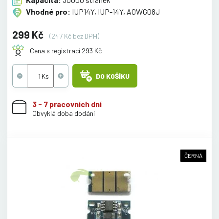
Vhodné pro:
IUP14Y, IUP-14Y, A0WG08J
299 Kč
(247 Kč bez DPH)
Cena s registrací 293 Kč
DO KOŠÍKU
3 - 7 pracovních dní
Obvyklá doba dodání
ČERNÁ