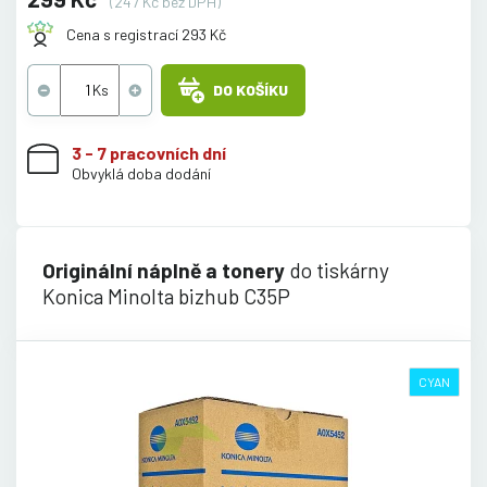
(247 Kč bez DPH)
Cena s registrací 293 Kč
DO KOŠÍKU
3 - 7 pracovních dní
Obvyklá doba dodání
Originální náplně a tonery
do tiskárny
Konica Minolta bizhub C35P
CYAN