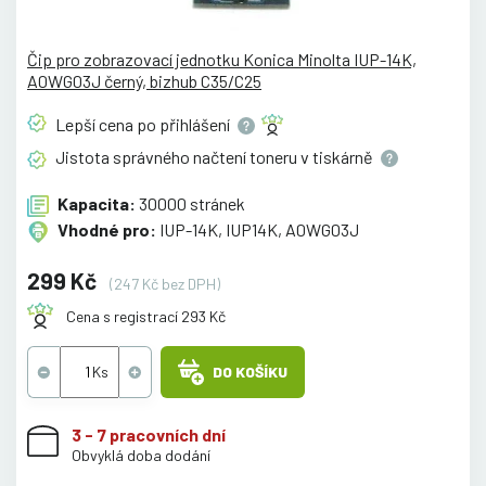
Čip pro zobrazovací jednotku Konica Minolta IUP-14K,
A0WG03J černý, bizhub C35/C25
Lepší cena po
přihlášení
Jistota správného načtení toneru v
tiskárně
Kapacita:
30000 stránek
Vhodné pro:
IUP-14K, IUP14K, A0WG03J
299 Kč
(247 Kč bez DPH)
Cena s registrací 293 Kč
DO KOŠÍKU
3 - 7 pracovních dní
Obvyklá doba dodání