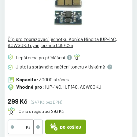
Čip pro zobrazovací jednotku Konica Minolta IUP-14C,
A0WG0KJ cyan, bizhub C35/C25
Lepší cena po
přihlášení
Jistota správného načtení toneru v
tiskárně
Kapacita:
30000 stránek
Vhodné pro:
IUP-14C, IUP14C, A0WG0KJ
299 Kč
(247 Kč bez DPH)
Cena s registrací 293 Kč
DO KOŠÍKU