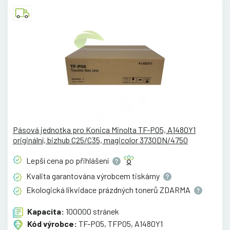
Pásová jednotka pro Konica Minolta TF-P05, A1480Y1
originální, bizhub C25/C35, magicolor 3730DN/4750
Lepší cena po
přihlášení
Kvalita garantována výrobcem
tiskárny
Ekologická likvidace prázdných tonerů
ZDARMA
Kapacita:
100000 stránek
Kód výrobce:
TF-P05, TFP05, A1480Y1