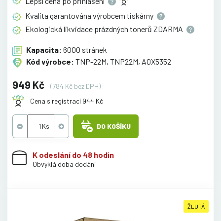
Lepší cena po
přihlášení
Kvalita garantována výrobcem
tiskárny
Ekologická likvidace prázdných tonerů
ZDARMA
Kapacita:
6000 stránek
Kód výrobce:
TNP-22M, TNP22M, A0X5352
949 Kč
(784 Kč bez DPH)
Cena s registrací 944 Kč
DO KOŠÍKU
K odeslání do 48 hodin
Obvyklá doba dodání
ŽLUTÁ