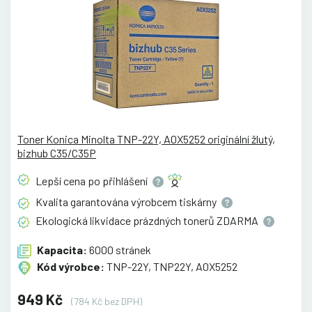
Toner Konica Minolta TNP-22Y, A0X5252 originální žlutý,
bizhub C35/C35P
Lepší cena po
přihlášení
Kvalita garantována výrobcem
tiskárny
Ekologická likvidace prázdných tonerů
ZDARMA
Kapacita:
6000 stránek
Kód výrobce:
TNP-22Y, TNP22Y, A0X5252
949 Kč
(784 Kč bez DPH)