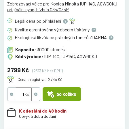
Zobrazovací válec pro Konica Minolta IUP-14C, A0WG0KJ
originální cyan, bizhub C35/C35P
Lepší cena po
přihlášení
Kvalita garantována výrobcem
tiskárny
Ekologická likvidace prázdných tonerů
ZDARMA
Kapacita:
30000 stránek
Kód výrobce:
IUP-14C, IUP14C, A0WG0KJ
2799 Kč
(2313 Kč bez DPH)
Cena s registrací 2785 Kč
DO KOŠÍKU
K odeslání do 48 hodin
Obvyklá doba dodání