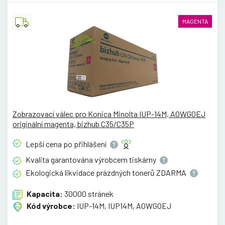
MAGENTA
Zobrazovací válec pro Konica Minolta IUP-14M, A0WG0EJ
originální magenta, bizhub C35/C35P
Lepší cena po
přihlášení
Kvalita garantována výrobcem
tiskárny
Ekologická likvidace prázdných tonerů
ZDARMA
Kapacita:
30000 stránek
Kód výrobce:
IUP-14M, IUP14M, A0WG0EJ