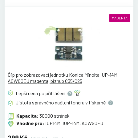
MAGENTA
Čip pro zobrazovací jednotku Konica Minolta IUP-14M,
A0WG0EJ magenta, bizhub C35/C25
Lepší cena po
přihlášení
Jistota správného načtení toneru v
tiskárně
Kapacita:
30000 stránek
Vhodné pro:
IUP14M, IUP-14M, A0WG0EJ
299 Kč