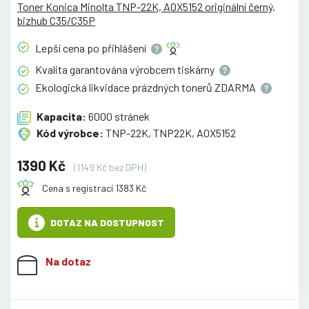
Toner Konica Minolta TNP-22K, A0X5152 originální černý,
bizhub C35/C35P
Lepší cena po
přihlášení
Kvalita garantována výrobcem
tiskárny
Ekologická likvidace prázdných tonerů
ZDARMA
Kapacita:
6000 stránek
Kód výrobce:
TNP-22K, TNP22K, A0X5152
1390 Kč
(1149 Kč bez DPH)
Cena s registrací 1383 Kč
DOTAZ NA DOSTUPNOST
Na dotaz