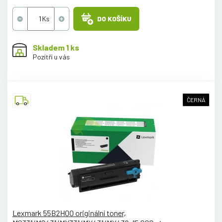
DO KOŠÍKU
Skladem 1 ks
Pozítří u vás
ČERNÁ
Lexmark 55B2H00 originální toner,