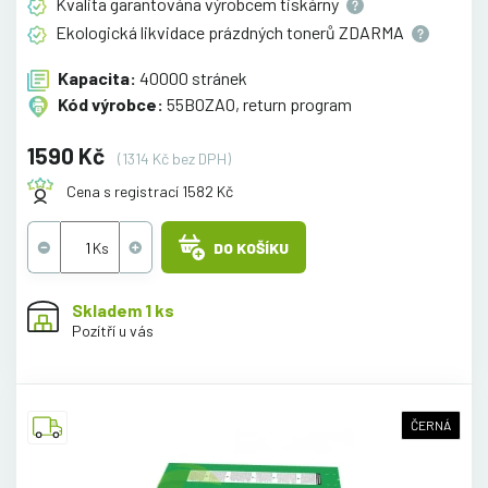
Kvalita garantována výrobcem
tiskárny
Ekologická likvidace prázdných tonerů
ZDARMA
Kapacita:
40000 stránek
Kód výrobce:
55B0ZA0, return program
1590 Kč
(1314 Kč bez DPH)
Cena s registrací 1582 Kč
DO KOŠÍKU
Skladem 1 ks
Pozítří u vás
ČERNÁ