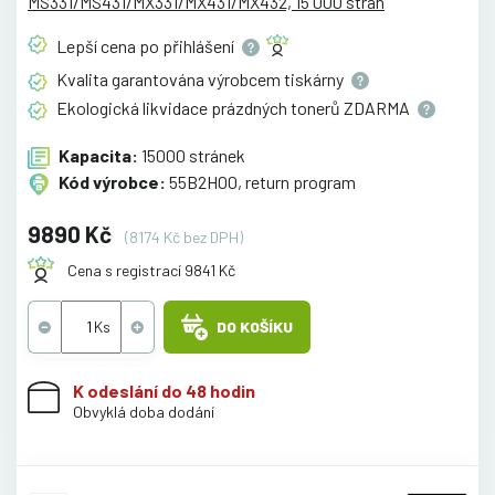
MS331/MS431/MX331/MX431/MX432, 15 000 stran
Lepší cena po
přihlášení
Kvalita garantována výrobcem
tiskárny
Ekologická likvidace prázdných tonerů
ZDARMA
Kapacita:
15000 stránek
Kód výrobce:
55B2H00, return program
9890 Kč
(8174 Kč bez DPH)
Cena s registrací 9841 Kč
DO KOŠÍKU
K odeslání do 48 hodin
Obvyklá doba dodání