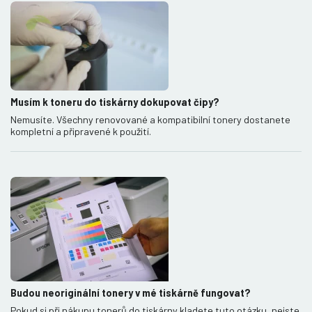
Musím k toneru do tiskárny dokupovat čipy?
Nemusíte. Všechny renovované a kompatibilní tonery dostanete
kompletní a připravené k použití.
Budou neoriginální tonery v mé tiskárně fungovat?
Pokud si při nákupu tonerů do tiskárny kladete tuto otázku, nejste