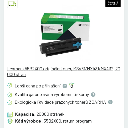
ČERNÁ
Lexmark 55B2X00 originální toner, MS431/MX431/MX432, 20
000 stran
Lepší cena po
přihlášení
Kvalita garantována výrobcem
tiskárny
Ekologická likvidace prázdných tonerů
ZDARMA
Kapacita:
20000 stránek
Kód výrobce:
55B2X00, return program