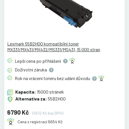
Lexmark 55B2H00 kompatibilní toner
MX331/MX431/MX432/MS331/MS431, 15 000 stran
Lepší cena po
přihlášení
Doživotní
záruka
Rok na vrácení toneru bez udání
důvodu
Kapacita:
15000 stránek
Alternativa za:
55B2H00
6790 Kč
(5612 Kč bez DPH)
Cena s registrací 6654 Kč