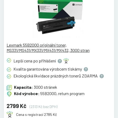
Lexmark 55B2000 originální toner,
MS331/MS431/MX331/MX431/MX432, 3000 stran
Lepší cena po
přihlášení
Kvalita garantována výrobcem
tiskárny
Ekologická likvidace prázdných tonerů
ZDARMA
Kapacita:
3000 stránek
Kód výrobce:
55B2000, return program
2799 Kč
(2313 Kč bez DPH)
Cena s registrací 2785 Kč