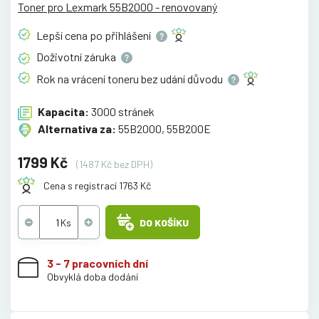
Toner pro Lexmark 55B2000 - renovovaný
Lepší cena po
přihlášení
Doživotní
záruka
Rok na vrácení toneru bez udání
důvodu
Kapacita:
3000 stránek
Alternativa za:
55B2000, 55B200E
1799 Kč
(1487 Kč bez DPH)
Cena s registrací 1763 Kč
DO KOŠÍKU
3 - 7 pracovních dní
Obvyklá doba dodání