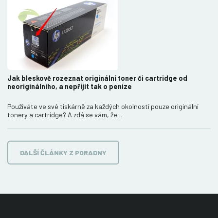
Jak bleskově rozeznat originální toner či cartridge od
neoriginálního, a nepřijít tak o peníze
Používáte ve své tiskárně za každých okolností pouze originální
tonery a cartridge? A zdá se vám, že…
DALŠÍ ČLÁNKY Z PORADNY