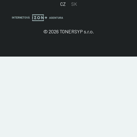
CZ
SK
© 2026 TONERSYP s.r.o.