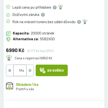
Lepší cena po
přihlášení
Doživotní
záruka
Rok na vrácení toneru bez udání
důvodu
Kapacita:
20000 stránek
Alternativa za:
55B2X00
6990 Kč
(5777 Kč bez DPH)
Cena s registrací 6850 Kč
DO KOŠÍKU
Skladem 1 ks
Pozítří u vás