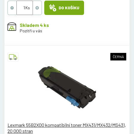
DO KOŠÍKU
Skladem 4 ks
Pozítří u vás
ČERNÁ
Lexmark 55B2X00 kompatibilní toner MX431/MX432/MS431,
20 000 stran