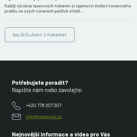
Každý výrobce laserových tiskáren si tajemství složení tonerového
prášku ve svých tonerech pečlivě střeží.…
DALŠÍ ČLÁNKY Z PORADNY
Potřebujete poradit?
Napište nám nebo zavolejte:
+420 778 207 307
info@tonersyp.cz
Nejnovější informace a videa pro Vás