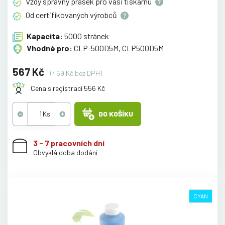
Vždy správný prášek pro vaši
tiskárnu
Od certifikovaných
výrobců
Kapacita:
5000 stránek
Vhodné pro:
CLP-500D5M, CLP500D5M
567 Kč
(469 Kč bez DPH)
Cena s registrací 556 Kč
DO KOŠÍKU
3 - 7 pracovních dní
Obvyklá doba dodání
CYAN