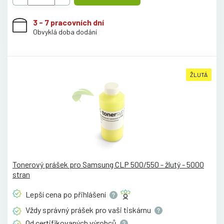
3 - 7 pracovních dní
Obvyklá doba dodání
ŽLUTÁ
Tonerový prášek pro Samsung CLP 500/550 - žlutý - 5000
stran
Lepší cena po
přihlášení
Vždy správný prášek pro vaši
tiskárnu
Od certifikovaných
výrobců