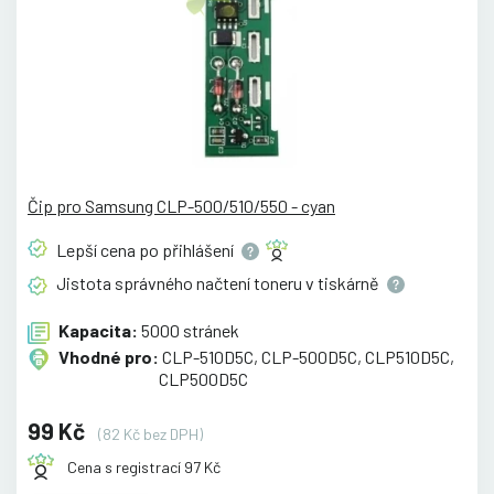
Čip pro Samsung CLP-500/510/550 - cyan
Lepší cena po
přihlášení
Jistota správného načtení toneru v
tiskárně
Kapacita:
5000 stránek
Vhodné pro:
CLP-510D5C, CLP-500D5C, CLP510D5C,
CLP500D5C
99 Kč
(82 Kč bez DPH)
Cena s registrací 97 Kč