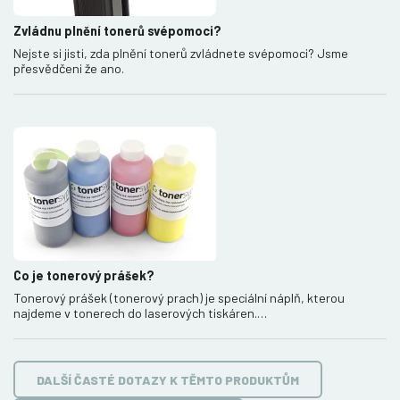
Zvládnu plnění tonerů svépomoci?
Nejste si jisti, zda plnění tonerů zvládnete svépomoci? Jsme
přesvědčeni že ano.
Co je tonerový prášek?
Tonerový prášek (tonerový prach) je speciální náplň, kterou
najdeme v tonerech do laserových tiskáren.…
DALŠÍ ČASTÉ DOTAZY K TĚMTO PRODUKTŮM