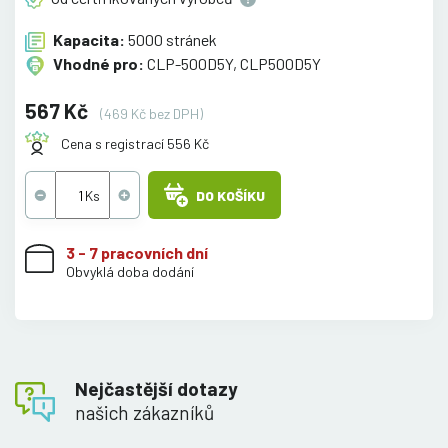
Kapacita:
5000 stránek
Vhodné pro:
CLP-500D5Y, CLP500D5Y
567 Kč
(469 Kč bez DPH)
Cena s registrací 556 Kč
DO KOŠÍKU
3 - 7 pracovních dní
Obvyklá doba dodání
Nejčastější dotazy
našich zákazníků