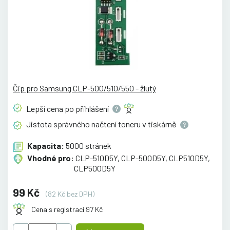
Čip pro Samsung CLP-500/510/550 - žlutý
Lepší cena po
přihlášení
Jistota správného načtení toneru v
tiskárně
Kapacita:
5000 stránek
Vhodné pro:
CLP-510D5Y, CLP-500D5Y, CLP510D5Y,
CLP500D5Y
99 Kč
(82 Kč bez DPH)
Cena s registrací 97 Kč