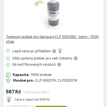
Tonerový prášek pro Samsung CLP 500/550 - černý - 7000
stran
Lepší cena po
přihlášení
Vždy správný prášek pro vaši
tiskárnu
Od certifikovaných
výrobců
Kapacita:
7000 stránek
Vhodné pro:
CLP-500D7K, CLP500D7K
567 Kč
(469 Kč bez DPH)
Cena s registrací 556 Kč