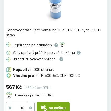
Tonerový prášek pro Samsung CLP 500/550 - cyan - 5000
stran
Lepší cena po
přihlášení
Vždy správný prášek pro vaši
tiskárnu
Od certifikovaných
výrobců
Kapacita:
5000 stránek
Vhodné pro:
CLP-500D5C, CLP500D5C
567 Kč
(469 Kč bez DPH)
Cena s registrací 556 Kč
DO KOŠÍKU