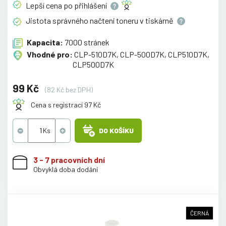
Lepší cena po
přihlášení
Jistota správného načtení toneru v
tiskárně
Kapacita:
7000 stránek
Vhodné pro:
CLP-510D7K, CLP-500D7K, CLP510D7K,
CLP500D7K
99 Kč
(82 Kč bez DPH)
Cena s registrací 97 Kč
DO KOŠÍKU
3 - 7 pracovních dní
Obvyklá doba dodání
ČERNÁ