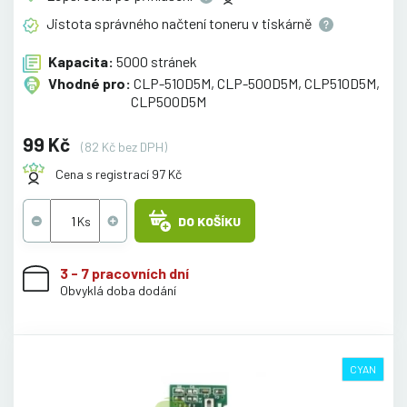
Jistota správného načtení toneru v
tiskárně
Kapacita:
5000 stránek
Vhodné pro:
CLP-510D5M, CLP-500D5M, CLP510D5M,
CLP500D5M
99 Kč
(82 Kč bez DPH)
Cena s registrací 97 Kč
DO KOŠÍKU
3 - 7 pracovních dní
Obvyklá doba dodání
CYAN