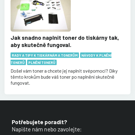
Jak snadno naplnit toner do tiskárny tak,
aby skutečně fungoval.
RADY A TIPY K TISKÁRNÁM A TONERŮM
NÁVODY K PLNĚNÍ
TONERŮ
PLNĚNÍ TONERŮ
Došel vám toner a chcete jej naplnit svépomoci? Díky
těmto krokům bude váš toner po naplnění skutečně
fungovat.
Potřebujete poradit?
Napište nám nebo zavolejte: