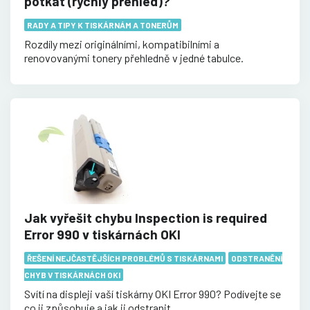
potkat (rychlý přehled)?
RADY A TIPY K TISKÁRNÁM A TONERŮM
Rozdíly mezi originálními, kompatibilními a
renovovanými tonery přehledně v jedné tabulce.
Jak vyřešit chybu Inspection is required
Error 990 v tiskárnách OKI
ŘEŠENÍ NEJČASTĚJŠÍCH PROBLÉMŮ S TISKÁRNAMI
ODSTRANĚNÍ
CHYB V TISKÁRNÁCH OKI
Svítí na displeji vaší tiskárny OKI Error 990? Podívejte se
co ji způsobuje a jak ji odstranit.