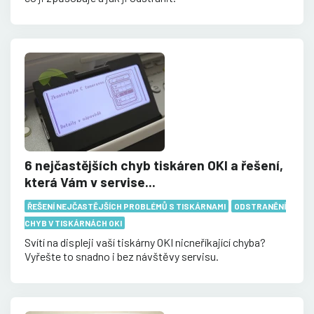
6 nejčastějších chyb tiskáren OKI a řešení,
která Vám v servise...
ŘEŠENÍ NEJČASTĚJŠÍCH PROBLÉMŮ S TISKÁRNAMI
ODSTRANĚNÍ
CHYB V TISKÁRNÁCH OKI
Svítí na displeji vaší tiskárny OKI nicneříkající chyba?
Vyřešte to snadno i bez návštěvy servisu.