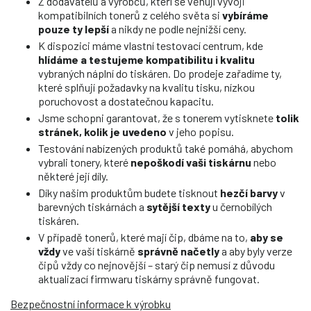
Z dodavatelů a výrobců, kteří se věnují vývoji
kompatibilních tonerů z celého světa si
vybíráme
pouze ty lepší
a nikdy ne podle nejnižší ceny.
K dispozici máme vlastní testovací centrum, kde
hlídáme a testujeme kompatibilitu i kvalitu
vybraných náplní do tiskáren. Do prodeje zařadíme ty,
které splňují požadavky na kvalitu tisku, nízkou
poruchovost a dostatečnou kapacitu.
Jsme schopni garantovat, že s tonerem vytisknete
tolik
stránek, kolik je uvedeno
v jeho popisu.
Testování nabízených produktů také pomáhá, abychom
vybrali tonery, které
nepoškodí vaši tiskárnu
nebo
některé její díly.
Díky našim produktům budete tisknout
hezčí barvy
v
barevných tiskárnách a
sytější texty
u černobílých
tiskáren.
V případě tonerů, které mají čip, dbáme na to,
aby se
vždy
ve vaší tiskárně
správně načetly
a aby byly verze
čipů vždy co nejnovější – starý čip nemusí z důvodu
aktualizací firmwaru tiskárny správně fungovat.
Bezpečnostní informace k výrobku