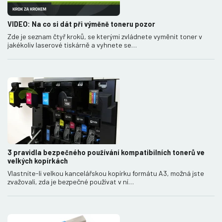
VIDEO: Na co si dát při výměně toneru pozor
Zde je seznam čtyř kroků, se kterými zvládnete vyměnit toner v
jakékoliv laserové tiskárně a vyhnete se…
3 pravidla bezpečného používání kompatibilních tonerů ve
velkých kopírkách
Vlastníte-li velkou kancelářskou kopírku formátu A3, možná jste
zvažovali, zda je bezpečné používat v ní…