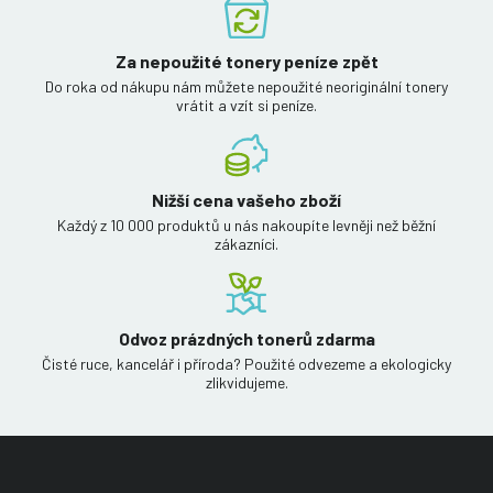
Za nepoužité tonery peníze zpět
Do roka od nákupu nám můžete nepoužité neoriginální tonery
vrátit a vzít si peníze.
Nižší cena vašeho zboží
Každý z 10 000 produktů u nás nakoupíte levněji než běžní
zákazníci.
Odvoz prázdných tonerů zdarma
Čisté ruce, kancelář i příroda? Použité odvezeme a ekologicky
zlikvidujeme.