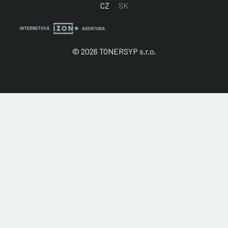
CZ
SK
© 2026 TONERSYP s.r.o.