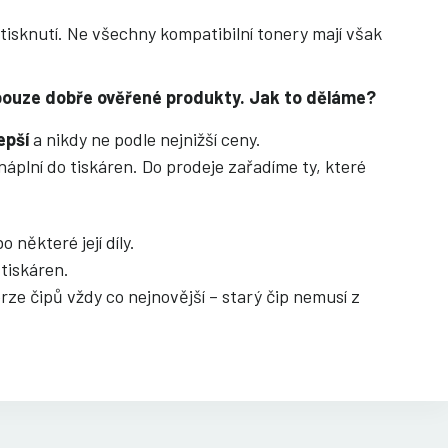
 tisknutí. Ne všechny kompatibilní tonery mají však
s pouze dobře ověřené produkty. Jak to děláme?
epší
a nikdy ne podle nejnižší ceny.
áplní do tiskáren. Do prodeje zařadíme ty, které
 některé její díly.
tiskáren.
rze čipů vždy co nejnovější – starý čip nemusí z