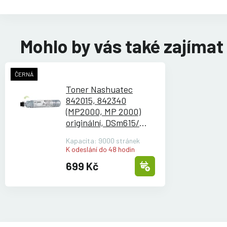
Mohlo by vás také zajímat
ČERNÁ
Toner Nashuatec
842015, 842340
(MP2000, MP 2000)
originální, DSm615/
DSm618/
DSm620/
MP
Kapacita: 9000 stránek
1500 Aficio
K odeslání do 48 hodin
699 Kč