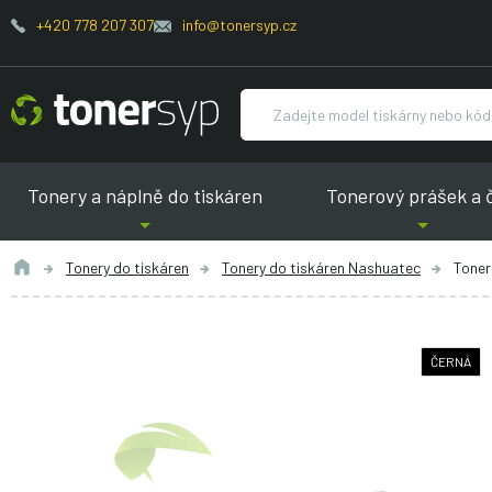
+420 778 207 307
info@tonersyp.cz
Tonery a náplně do tiskáren
Tonerový prášek a 
Tonery do tiskáren
Tonery do tiskáren Nashuatec
Toner 
ČERNÁ