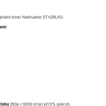
riginální toner Nashuatec DT42BLK0.
ami:
tisku
260g = 9000 stran při 5% pokrytí.