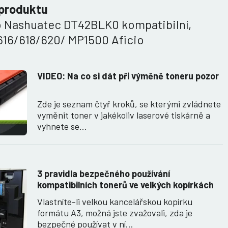
 produktu
o Nashuatec DT42BLK0 kompatibilní,
16/618/620/ MP1500 Aficio
VIDEO: Na co si dát při výměně toneru pozor
Zde je seznam čtyř kroků, se kterými zvládnete
vyměnit toner v jakékoliv laserové tiskárně a
vyhnete se…
3 pravidla bezpečného používání
kompatibilních tonerů ve velkých kopírkách
Vlastníte-li velkou kancelářskou kopírku
formátu A3, možná jste zvažovali, zda je
bezpečné používat v ní…