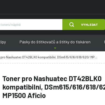
VYHLEDAT
čipy
Pásky do štítkovačů a štítky do tiskáren
pro Nashuatec DT42BLK0 kompatibilní, DSm615/616/618/620/ MP1500 Aficio
Toner pro Nashuatec DT42BLK0
kompatibilní, DSm615/616/618/6
MP1500 Aficio