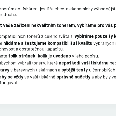
tonerům do tiskáren, jestliže chcete ekonomicky výhodnější
dnoduché.
zit vaše zařízení nekvalitním tonerem, vybíráme pro vá
kompatibilních tonerů z celého světa si
vybíráme pouze ty l
de
hlídáme a testujeme kompatibilitu i kvalitu
vybraných n
uchovost a dostatečnou kapacitu.
nete
tolik stránek, kolik je uvedeno
v jeho popisu.
bychom vybrali tonery, které
nepoškodí vaši tiskárnu
nebo
barvy
v barevných tiskárnách a
sytější texty
u černobílých 
aby se vždy
ve vaší tiskárně
správně načetly
a aby byly ve
 fungovat.