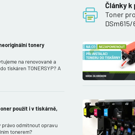
Články k
Toner pr
DSm615/6
neoriginální tonery
ytujeme na renovované a
y do tiskáren TONERSYP? A
oner použít i v tiskárně,
y právo odmítnout opravu
álním tonerem?