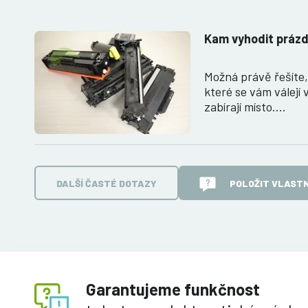
Kam vyhodit prázd
Možná právě řešíte
které se vám válejí 
zabírají místo.…
DALŠÍ ČASTÉ DOTAZY
POLOŽIT VLASTN
Garantujeme funkčnost