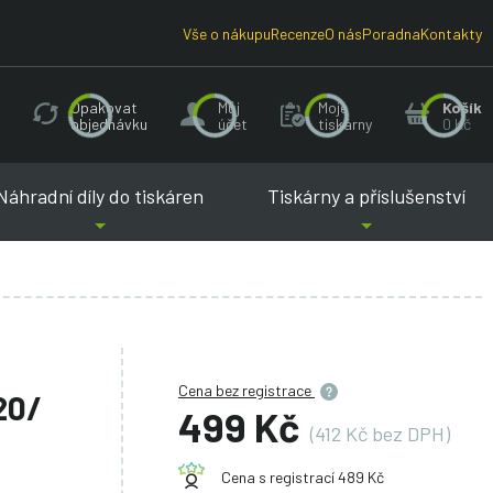
Vše o nákupu
Recenze
O nás
Poradna
Kontakty
Opakovat
Můj
Moje
Košík
objednávku
účet
tiskárny
0 Kč
Náhradní díly do tiskáren
Tiskárny a příslušenství
Cena bez registrace
20/
499 Kč
(412 Kč bez DPH)
Cena s registrací 489 Kč