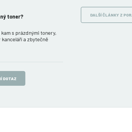
DALŠÍ ČLÁNKY Z PO
ný toner?
, kam s prázdnými tonery,
v kanceláří a zbytečně
Í DOTAZ