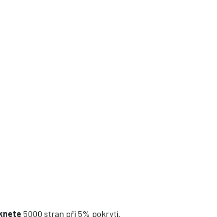
sknete
5000 stran při 5% pokrytí.