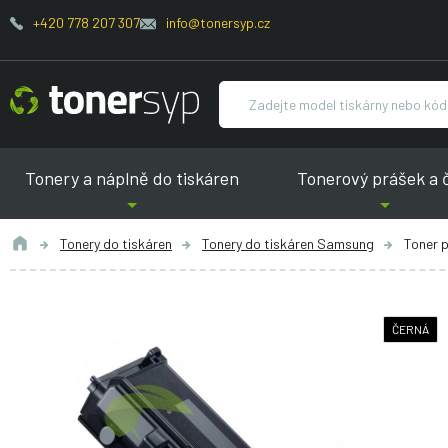
+420 778 207 307
info@tonersyp.cz
Tonery a náplně do tiskáren
Tonerový prášek a 
Tonery do tiskáren
Tonery do tiskáren Samsung
Toner 
ČERNÁ