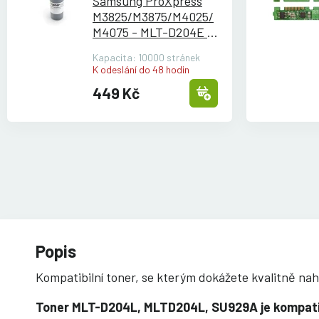
Samsung ProXpress
M3825/
M3875/
M4025/
M4075 - MLT-D204E -
černý
Kapacita: 10000 stránek
K odeslání do 48 hodin
449 Kč
Popis
Kompatibilní toner, se kterým dokážete kvalitně n
Toner MLT-D204L, MLTD204L, SU929A je kompatibi