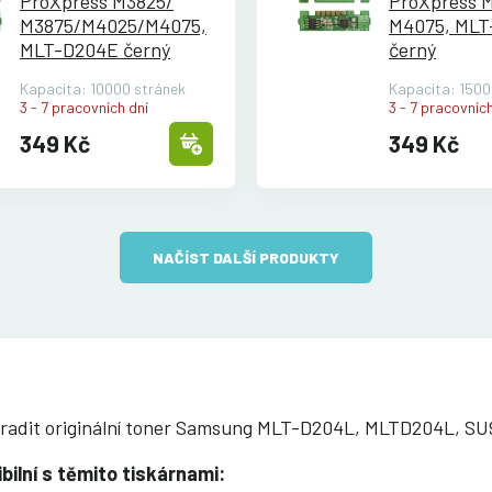
ProXpress M3825/
ProXpress 
M3875/
M4025/
M4075,
M4075, ML
MLT-D204E černý
černý
Kapacita: 10000 stránek
Kapacita: 1500
3 - 7 pracovních dní
3 - 7 pracovních
349 Kč
349 Kč
NAČÍST DALŠÍ PRODUKTY
ahradit originální toner Samsung MLT-D204L, MLTD204L, SU
lní s těmito tiskárnami: