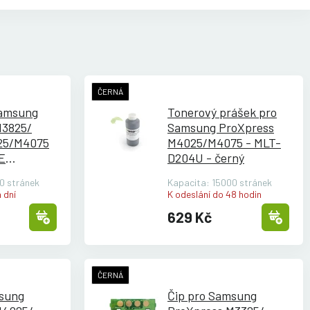
ČERNÁ
Samsung
Tonerový prášek pro
M3825/
Samsung ProXpress
25/
M4075
M4025/
M4075 - MLT-
E
D204U - černý
0 stránek
Kapacita: 15000 stránek
 dní
K odeslání do 48 hodin
629 Kč
ČERNÁ
msung
Čip pro Samsung