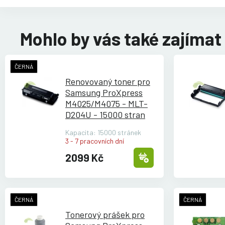
Mohlo by vás také zajímat
ČERNÁ
Renovovaný toner pro
Samsung ProXpress
M4025/
M4075 - MLT-
D204U - 15000 stran
Kapacita: 15000 stránek
3 - 7 pracovních dní
2099 Kč
ČERNÁ
ČERNÁ
Tonerový prášek pro