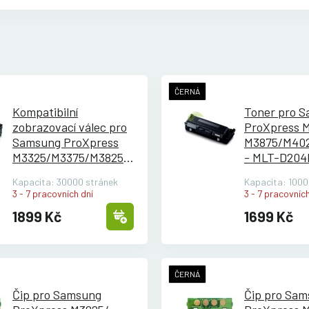
ČERNÁ
Kompatibilní
Toner pro 
zobrazovací válec pro
ProXpress 
Samsung ProXpress
M3875/
M40
M3325/
M3375/
M3825 -
- MLT-D204
MLT-R204 - černý -
kompatibilní
Kapacita: 30000 stránek
Kapacita: 1000
30000 s
3 - 7 pracovních dní
3 - 7 pracovních
1899 Kč
1699 Kč
ČERNÁ
Čip pro Samsung
Čip pro Sa