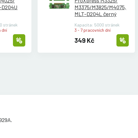
M4025/
ProXpress M3325/
T-D204U
M3375/
M3825/
M4075,
MLT-D204L černý
0 stránek
Kapacita: 5000 stránek
 dní
3 - 7 pracovních dní
349 Kč
929A.