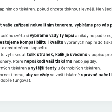
 náplním do tiskáren, pokud chcete tisknout levněji. Ne vše
zit vaše zařízení nekvalitním tonerem, vybíráme pro vá
celého světa si
vybíráme vždy ty lepší
a nikdy ne podle nej
estujeme kompatibilitu i kvalitu
vybraných náplní do tiská
t a dostatečnou kapacitu.
ete vytisknout
tolik stránek, kolik je uvedeno
v popisu pr
onery, které
nepoškodí vaši tiskárnu
nebo její díly.
ných tiskáren a
sytější texty
u černobílých tiskáren.
zornost tomu,
aby se vždy
ve vaší tiskárně
správně načetl
 dobře fungovat.