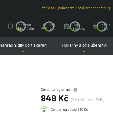
Vše o nákupu
Recenze
O nás
Poradna
Kontakty
Opakovat
Můj
Moje
Košík
objednávku
účet
tiskárny
0 Kč
Náhradní díly do tiskáren
Tiskárny a příslušenství
Cena bez registrace
949 Kč
(784 Kč bez DPH)
Cena s registrací 930 Kč