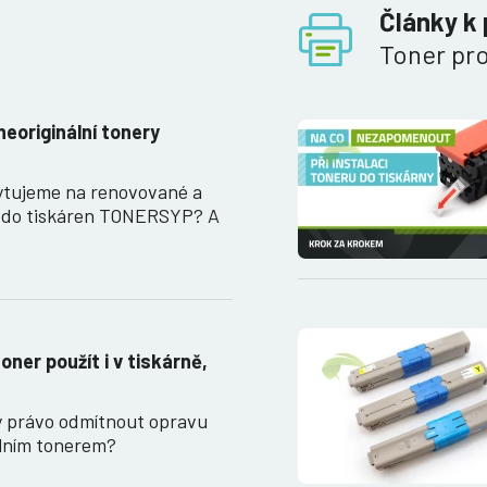
Články k
Toner pr
neoriginální tonery
ytujeme na renovované a
y do tiskáren TONERSYP? A
oner použít i v tiskárně,
y právo odmítnout opravu
álním tonerem?