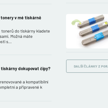
 tonery v mé tiskárně
 tonerů do tiskárny kladete
 sami. Možná máte
sti s…
DALŠÍ ČLÁNKY Z PO
 tiskárny dokupovat čipy?
renovované a kompatibilní
ompletní a připravené k