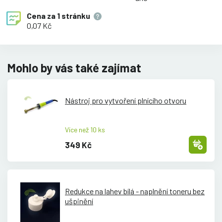
Cena za
1 stránku
0,07 Kč
Mohlo by vás také zajímat
Nástroj pro vytvoření plnícího otvoru
Více než 10 ks
349 Kč
Redukce na lahev bílá - naplnění toneru bez
ušpinění