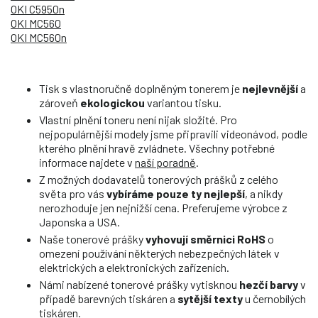
OKI C5950n
OKI MC560
OKI MC560n
Tisk s vlastnoručně doplněným tonerem je
nejlevnější
a
zároveň
ekologickou
variantou tisku.
Vlastní plnění toneru není nijak složité. Pro
nejpopulárnější modely jsme připravili videonávod, podle
kterého plnění hravě zvládnete. Všechny potřebné
informace najdete v
naší poradně
.
Z možných dodavatelů tonerových prášků z celého
světa pro vás
vybíráme pouze ty nejlepší
, a nikdy
nerozhoduje jen nejnižší cena. Preferujeme výrobce z
Japonska a USA.
Naše tonerové prášky
vyhovují směrnici RoHS
o
omezení používání některých nebezpečných látek v
elektrických a elektronických zařízeních.
Námi nabízené tonerové prášky vytisknou
hezčí barvy
v
případě barevných tiskáren a
sytější texty
u černobílých
tiskáren.