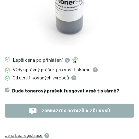
Lepší cena po
přihlášení
Vždy správný prášek pro vaši
tiskárnu
Od certifikovaných
výrobců
Bude tonerový prášek fungovat v mé tiskárně?
ZOBRAZIT 9 DOTAZŮ A 7 ČLÁNKŮ
Cena bez registrace