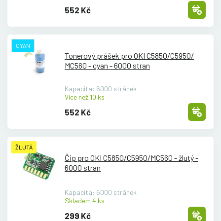
552 Kč
CYAN
Tonerový prášek pro OKI C5850/
C5950/
MC560 - cyan - 6000 stran
Kapacita: 6000 stránek
Více než 10 ks
552 Kč
ŽLUTÁ
Čip pro OKI C5850/
C5950/
MC560 - žlutý -
6000 stran
Kapacita: 6000 stránek
Skladem 4 ks
299 Kč