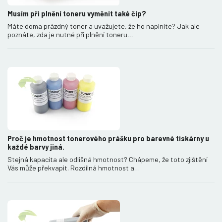
Musím při plnění toneru vyměnit také čip?
Máte doma prázdný toner a uvažujete, že ho naplníte? Jak ale
poznáte, zda je nutné při plnění toneru…
Proč je hmotnost tonerového prášku pro barevné tiskárny u
každé barvy jiná.
Stejná kapacita ale odlišná hmotnost? Chápeme, že toto zjištění
Vás může překvapit. Rozdílná hmotnost a…