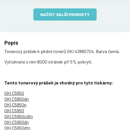
NAČÍST DALŠÍ PRODUKTY
Popis
Tonerový prášek k plnění tonerů OKI 43865724. Barva černá.
Vytisknete s ním 8000 stránek při 5% pokrytí.
Tento tonerový prášek je vhodný pro tyto tiskárny:
OKI C5850
OKI C5850dn
OKI C5850n
OKI C5950
OKI C5950cdtn
OKI C5950dn
OKI C5950dtn