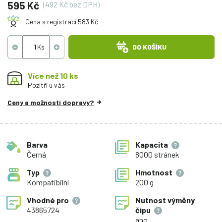
595 Kč
(492 Kč bez DPH)
Cena s registrací 583 Kč
DO KOŠÍKU
Více než 10 ks
Pozítří u vás
Ceny a možnosti dopravy?
Barva
Kapacita
Černá
8000 stránek
Typ
Hmotnost
Kompatibilní
200 g
Vhodné pro
Nutnost výměny
43865724
čipu
ano