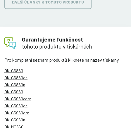
DALŠÍ ČLÁNKY K TOMUTO PRODUKTU
Garantujeme funkčnost
tohoto produktu v tiskárnách:
Pro kompletní seznam produktů klikněte na název tiskárny.
OKI C5850
OKI C5850dn
OKI C5850n
OKI C5950
OKI C5950cdtn
OKI C5950dn
OKI C5950dtn
OKI C5950n
OKI MC560