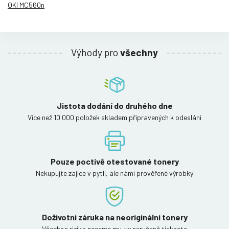
OKI MC560n
Výhody pro
všechny
Jistota dodání do druhého dne
Více než 10 000 položek skladem připravených k odeslání
Pouze poctivě otestované tonery
Nekupujte zajíce v pytli, ale námi prověřené výrobky
Doživotní záruka na neoriginální tonery
Všechna rizika neseme my, vy nerušeně tisknete