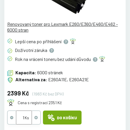
Renovovaný toner pro Lexmark E260/E360/E460/E462 -
6000 stran
Lepší cena po
přihlášení
Doživotní
záruka
Rok na vrácení toneru bez udání
důvodu
Kapacita:
6000 stránek
Alternativa za:
E260A11E, E260A21E
2399 Kč
(1983 Kč bez DPH)
Cena s registrací 2351 Kč
DO KOŠÍKU