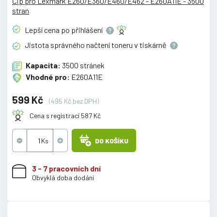
Čip pro Lexmark E260/E360/E460/E462 - E260A11E - 3500
stran
Lepší cena po
přihlášení
Jistota správného načtení toneru v
tiskárně
Kapacita:
3500 stránek
Vhodné pro:
E260A11E
599 Kč
(495 Kč bez DPH)
Cena s registrací 587 Kč
DO KOŠÍKU
3 - 7 pracovních dní
Obvyklá doba dodání