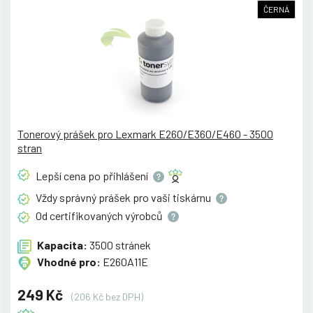
ČERNÁ
Tonerový prášek pro Lexmark E260/E360/E460 - 3500
stran
Lepší cena po
přihlášení
Vždy správný prášek pro vaši
tiskárnu
Od certifikovaných
výrobců
Kapacita:
3500 stránek
Vhodné pro:
E260A11E
249 Kč
(206 Kč bez DPH)