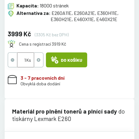
Kapacita:
18000 stránek
Alternativa za:
E260A11E, E260A21E, E360H11E,
E360H21E, E460X11E, E460X21E
3999 Kč
(3305 Kč bez DPH)
Cena s registrací 3919 Kč
DO KOŠÍKU
3 - 7 pracovních dní
Obvyklá doba dodání
Materiál pro plnění tonerů a plnící sady
do
tiskárny Lexmark E260