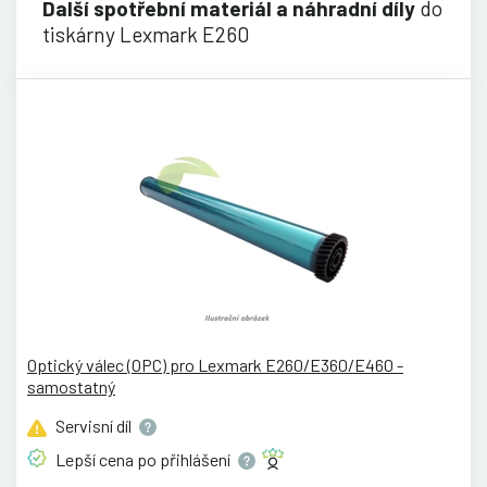
Další spotřební materiál a náhradní díly
do
tiskárny Lexmark E260
Optický válec (OPC) pro Lexmark E260/E360/E460 -
samostatný
Servisní
díl
Lepší cena po
přihlášení