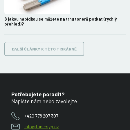
S jakou nabídkou se můžete na trhu tonerů potkat (rychlý
přehled)?
DALŠÍ ČLÁNKY K TÉTO TISKÁRNĚ
Potřebujete poradit?
Napište nám nebo zavolejte:
+420 778 207 307
info@tonersyp.cz