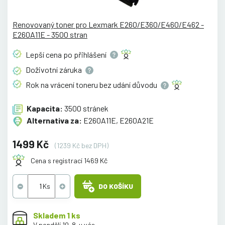
Renovovaný toner pro Lexmark E260/E360/E460/E462 -
E260A11E - 3500 stran
Lepší cena po
přihlášení
Doživotní
záruka
Rok na vrácení toneru bez udání
důvodu
Kapacita:
3500 stránek
Alternativa za:
E260A11E, E260A21E
1499 Kč
(1239 Kč bez DPH)
Cena s registrací 1469 Kč
DO KOŠÍKU
Skladem 1 ks
V pondělí 10. 8. u vás