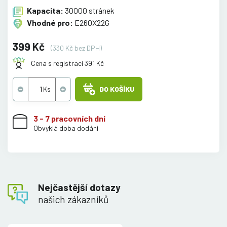
Kapacita:
30000 stránek
Vhodné pro:
E260X22G
399 Kč
(330 Kč bez DPH)
Cena s registrací 391 Kč
DO KOŠÍKU
3 - 7 pracovních dní
Obvyklá doba dodání
Nejčastější dotazy
našich zákazníků