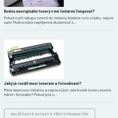
Budou neoriginální tonery v mé tiskárně fungovat?
Pokud si při nákupu tonerů do tiskárny kladete tuto otázku, nejste
sami. Možná máte nepříjemné zkušenosti s…
Jaký je rozdíl mezi tonerem a fotoválcem?
Máte laserovou tiskárnu a nejste si jisti, zda kromě toneru musíte
měnit i fotoválec? Pokud jste o…
DALŠÍ ČASTÉ DOTAZY K TĚMTO PRODUKTŮM