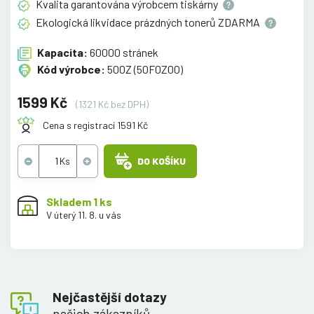
Kvalita garantována výrobcem
tiskárny
Ekologická likvidace prázdných tonerů
ZDARMA
Kapacita:
60000 stránek
Kód výrobce:
500Z (50F0Z00)
1599 Kč
(1321 Kč bez DPH)
Cena s registrací 1591 Kč
DO KOŠÍKU
Skladem 1 ks
V úterý 11. 8. u vás
Nejčastější dotazy
našich zákazníků