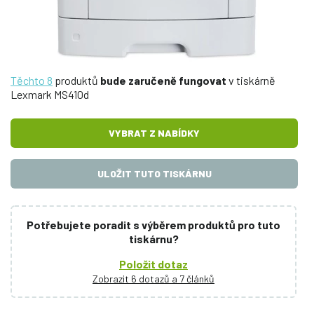
Těchto 8
produktů
bude zaručeně fungovat
v tiskárně
Lexmark MS410d
VYBRAT Z NABÍDKY
ULOŽIT TUTO TISKÁRNU
Potřebujete poradit s výběrem produktů pro tuto
tiskárnu?
Položit dotaz
Zobrazit 6 dotazů a 7 článků