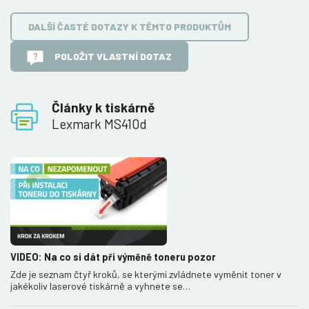
DALŠÍ ČASTÉ DOTAZY K TĚMTO PRODUKTŮM
POLOŽIT VLASTNÍ DOTAZ
Články k tiskárně
Lexmark MS410d
VIDEO: Na co si dát při výměně toneru pozor
Zde je seznam čtyř kroků, se kterými zvládnete vyměnit toner v
jakékoliv laserové tiskárně a vyhnete se…