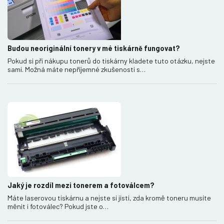
Budou neoriginální tonery v mé tiskárně fungovat?
Pokud si při nákupu tonerů do tiskárny kladete tuto otázku, nejste
sami. Možná máte nepříjemné zkušenosti s…
Jaký je rozdíl mezi tonerem a fotoválcem?
Máte laserovou tiskárnu a nejste si jisti, zda kromě toneru musíte
měnit i fotoválec? Pokud jste o…