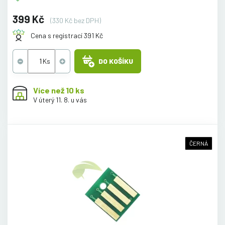
399 Kč
(330 Kč bez DPH)
Cena s registrací 391 Kč
DO KOŠÍKU
Více než 10 ks
V úterý 11. 8. u vás
ČERNÁ