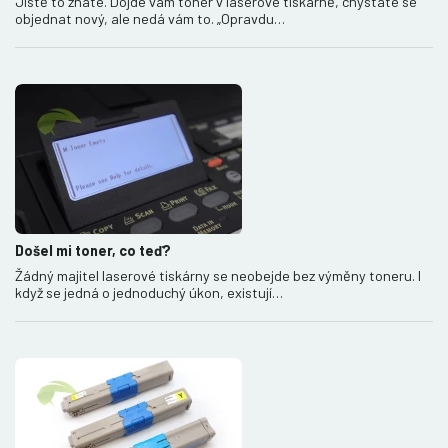
Jistě to znáte. Dojde vám toner v laserové tiskárně, chystáte se
objednat nový, ale nedá vám to. „Opravdu…
Došel mi toner, co teď?
Žádný majitel laserové tiskárny se neobejde bez výměny toneru. I
když se jedná o jednoduchý úkon, existují…