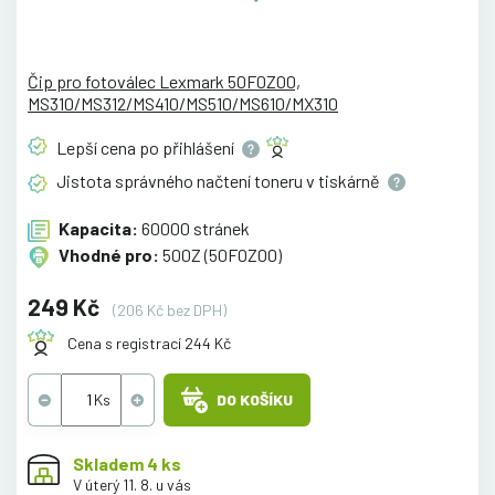
Čip pro fotoválec Lexmark 50F0Z00,
MS310/MS312/MS410/MS510/MS610/MX310
Lepší cena po
přihlášení
Jistota správného načtení toneru v
tiskárně
Kapacita:
60000 stránek
Vhodné pro:
500Z (50F0Z00)
249 Kč
(206 Kč bez DPH)
Cena s registrací 244 Kč
DO KOŠÍKU
Skladem 4 ks
V úterý 11. 8. u vás