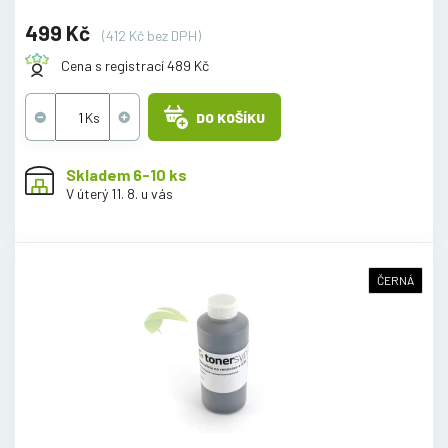
499 Kč
(412 Kč bez DPH)
Cena s registrací 489 Kč
DO KOŠÍKU
Skladem 6-10 ks
V úterý 11. 8. u vás
ČERNÁ