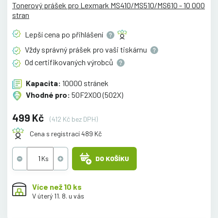
Tonerový prášek pro Lexmark MS410/MS510/MS610 - 10 000
stran
Lepší cena po
přihlášení
Vždy správný prášek pro vaši
tiskárnu
Od certifikovaných
výrobců
Kapacita:
10000 stránek
Vhodné pro:
50F2X00 (502X)
499 Kč
(412 Kč bez DPH)
Cena s registrací 489 Kč
DO KOŠÍKU
Více než 10 ks
V úterý 11. 8. u vás