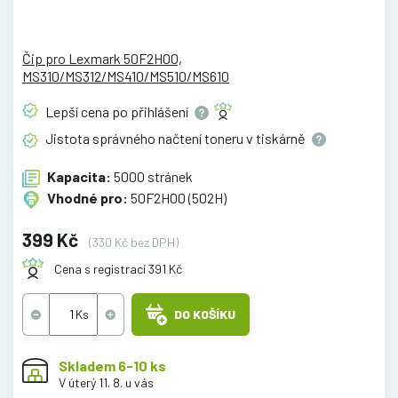
Čip pro Lexmark 50F2H00,
MS310/MS312/MS410/MS510/MS610
Lepší cena po
přihlášení
Jistota správného načtení toneru v
tiskárně
Kapacita:
5000 stránek
Vhodné pro:
50F2H00 (502H)
399 Kč
(330 Kč bez DPH)
Cena s registrací 391 Kč
DO KOŠÍKU
Skladem 6-10 ks
V úterý 11. 8. u vás