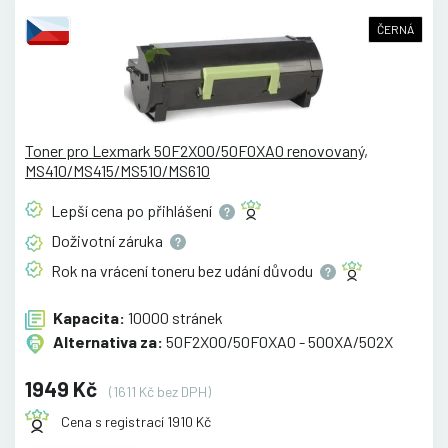
ČERNÁ
Toner pro Lexmark 50F2X00/50F0XA0 renovovaný,
MS410/MS415/MS510/MS610
Lepší cena po
přihlášení
Doživotní
záruka
Rok na vrácení toneru bez udání
důvodu
Kapacita:
10000 stránek
Alternativa za:
50F2X00/50F0XA0 - 500XA/502X
1949 Kč
(1611 Kč bez DPH)
Cena s registrací 1910 Kč