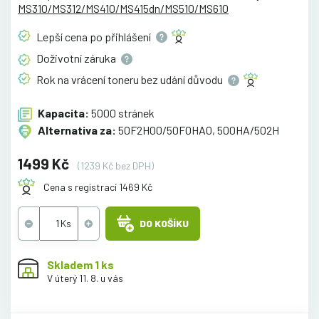
MS310/MS312/MS410/MS415dn/MS510/MS610
Lepší cena po
přihlášení
Doživotní
záruka
Rok na vrácení toneru bez udání
důvodu
Kapacita:
5000 stránek
Alternativa za:
50F2H00/50F0HA0, 500HA/502H
1499 Kč
(1239 Kč bez DPH)
Cena s registrací 1469 Kč
DO KOŠÍKU
Skladem 1 ks
V úterý 11. 8. u vás