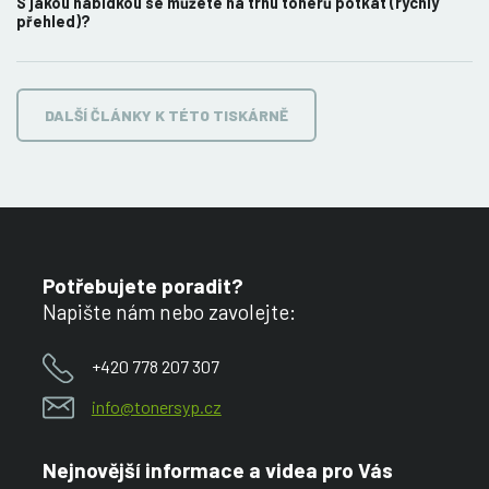
S jakou nabídkou se můžete na trhu tonerů potkat (rychlý
přehled)?
DALŠÍ ČLÁNKY K TÉTO TISKÁRNĚ
Potřebujete poradit?
Napište nám nebo zavolejte:
+420 778 207 307
info@tonersyp.cz
Nejnovější informace a videa pro Vás