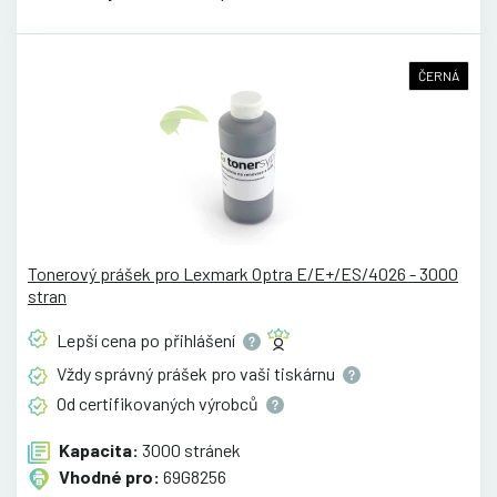
ČERNÁ
Tonerový prášek pro Lexmark Optra E/E+/ES/4026 - 3000
stran
Lepší cena po
přihlášení
Vždy správný prášek pro vaši
tiskárnu
Od certifikovaných
výrobců
Kapacita:
3000 stránek
Vhodné pro:
69G8256