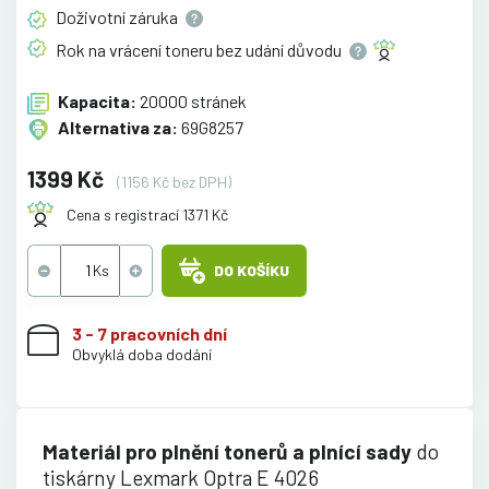
Doživotní
záruka
Rok na vrácení toneru bez udání
důvodu
Kapacita:
20000 stránek
Alternativa za:
69G8257
1399 Kč
(1156 Kč bez DPH)
Cena s registrací 1371 Kč
DO KOŠÍKU
3 - 7 pracovních dní
Obvyklá doba dodání
Materiál pro plnění tonerů a plnící sady
do
tiskárny Lexmark Optra E 4026