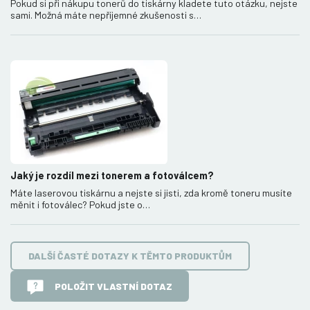
Pokud si při nákupu tonerů do tiskárny kladete tuto otázku, nejste
sami. Možná máte nepříjemné zkušenosti s…
Jaký je rozdíl mezi tonerem a fotoválcem?
Máte laserovou tiskárnu a nejste si jisti, zda kromě toneru musíte
měnit i fotoválec? Pokud jste o…
DALŠÍ ČASTÉ DOTAZY K TĚMTO PRODUKTŮM
POLOŽIT VLASTNÍ DOTAZ