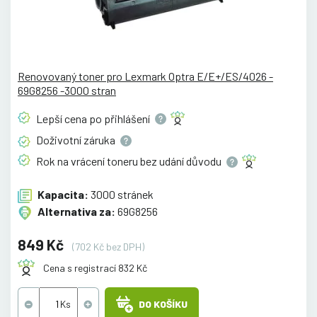
Renovovaný toner pro Lexmark Optra E/E+/ES/4026 -
69G8256 -3000 stran
Lepší cena po
přihlášení
Doživotní
záruka
Rok na vrácení toneru bez udání
důvodu
Kapacita:
3000 stránek
Alternativa za:
69G8256
849 Kč
(702 Kč bez DPH)
Cena s registrací 832 Kč
DO KOŠÍKU