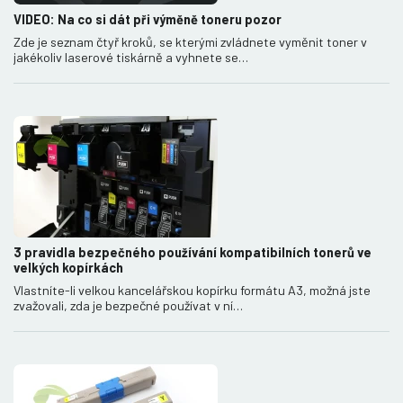
VIDEO: Na co si dát při výměně toneru pozor
Zde je seznam čtyř kroků, se kterými zvládnete vyměnit toner v
jakékoliv laserové tiskárně a vyhnete se…
3 pravidla bezpečného používání kompatibilních tonerů ve
velkých kopírkách
Vlastníte-li velkou kancelářskou kopírku formátu A3, možná jste
zvažovali, zda je bezpečné používat v ní…