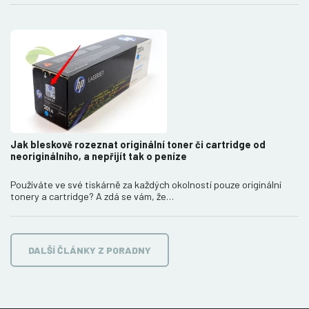
Jak bleskově rozeznat originální toner či cartridge od
neoriginálního, a nepřijít tak o peníze
Používáte ve své tiskárně za každých okolností pouze originální
tonery a cartridge? A zdá se vám, že…
DALŠÍ ČLÁNKY Z PORADNY