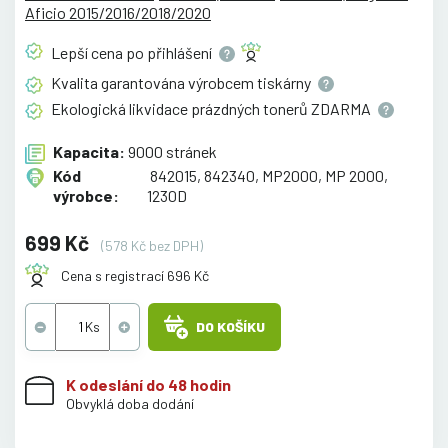
Aficio 2015/2016/2018/2020
Lepší cena po
přihlášení
Kvalita garantována výrobcem
tiskárny
Ekologická likvidace prázdných tonerů
ZDARMA
Kapacita:
9000 stránek
Kód
842015, 842340, MP2000, MP 2000,
výrobce:
1230D
699 Kč
(578 Kč bez DPH)
Cena s registrací 696 Kč
DO KOŠÍKU
K odeslání do 48 hodin
Obvyklá doba dodání