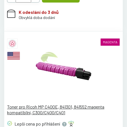
K odeslání do 3 dnů
Obvyklá doba dodání
MAGENTA
Toner pro Ricoh MP C400E, 841301, 841552 magenta
kompatibilní, C300/C400/C401
Lepší cena po
přihlášení