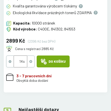
Kvalita garantována výrobcem
tiskárny
Ekologická likvidace prázdných tonerů
ZDARMA
Kapacita:
10000 stránek
Kód výrobce:
C400E, 841302, 841553
2899 Kč
(2396 Kč bez DPH)
Cena s registrací 2885 Kč
DO KOŠÍKU
3 - 7 pracovních dní
Obvyklá doba dodání
Nejčastější dotazy