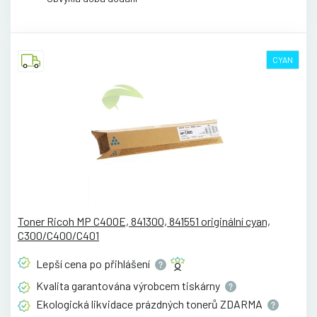
CYAN
Toner Ricoh MP C400E, 841300, 841551 originální cyan,
C300/C400/C401
Lepší cena po
přihlášení
Kvalita garantována výrobcem
tiskárny
Ekologická likvidace prázdných tonerů
ZDARMA