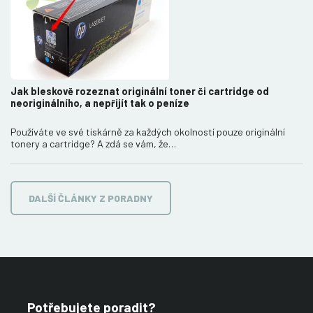
Jak bleskově rozeznat originální toner či cartridge od
neoriginálního, a nepřijít tak o peníze
Používáte ve své tiskárně za každých okolností pouze originální
tonery a cartridge? A zdá se vám, že…
DALŠÍ ČLÁNKY Z PORADNY
Potřebujete poradit?