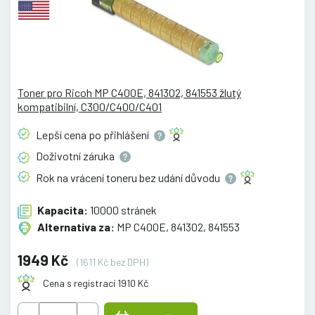
Toner pro Ricoh MP C400E, 841302, 841553 žlutý
kompatibilní, C300/C400/C401
Lepší cena po
přihlášení
Doživotní
záruka
Rok na vrácení toneru bez udání
důvodu
Kapacita:
10000 stránek
Alternativa za:
MP C400E, 841302, 841553
1949 Kč
(1611 Kč bez DPH)
Cena s registrací 1910 Kč