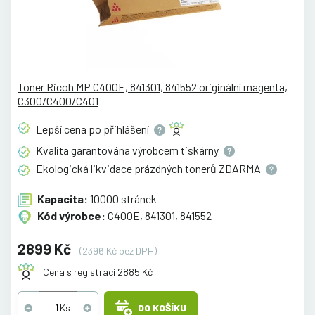
Toner Ricoh MP C400E, 841301, 841552 originální magenta,
C300/C400/C401
Lepší cena po
přihlášení
Kvalita garantována výrobcem
tiskárny
Ekologická likvidace prázdných tonerů
ZDARMA
Kapacita:
10000 stránek
Kód výrobce:
C400E, 841301, 841552
2899 Kč
(2396 Kč bez DPH)
Cena s registrací 2885 Kč
DO KOŠÍKU