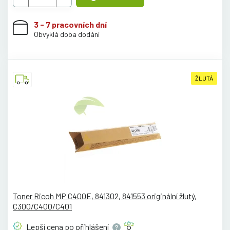
3 - 7 pracovních dní
Obvyklá doba dodání
ŽLUTÁ
Toner Ricoh MP C400E, 841302, 841553 originální žlutý,
C300/C400/C401
Lepší cena po
přihlášení