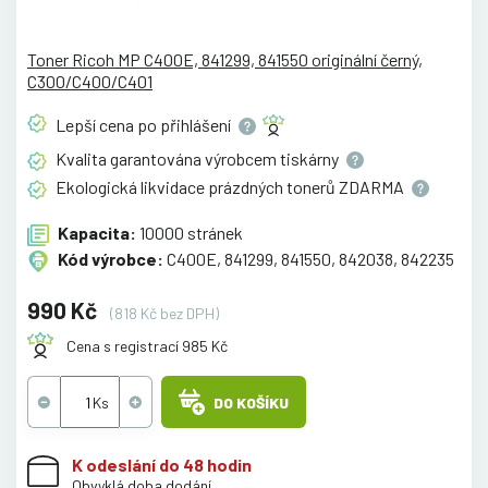
Toner Ricoh MP C400E, 841299, 841550 originální černý,
C300/C400/C401
Lepší cena po
přihlášení
Kvalita garantována výrobcem
tiskárny
Ekologická likvidace prázdných tonerů
ZDARMA
Kapacita:
10000 stránek
Kód výrobce:
C400E, 841299, 841550, 842038, 842235
990 Kč
(818 Kč bez DPH)
Cena s registrací 985 Kč
DO KOŠÍKU
K odeslání do 48 hodin
Obvyklá doba dodání