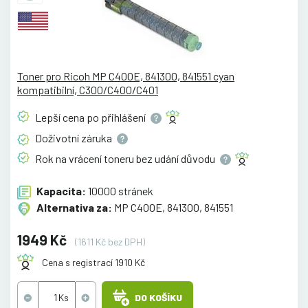
Toner pro Ricoh MP C400E, 841300, 841551 cyan
kompatibilní, C300/C400/C401
Lepší cena po
přihlášení
Doživotní
záruka
Rok na vrácení toneru bez udání
důvodu
Kapacita:
10000 stránek
Alternativa za:
MP C400E, 841300, 841551
1949 Kč
(1611 Kč bez DPH)
Cena s registrací 1910 Kč
DO KOŠÍKU