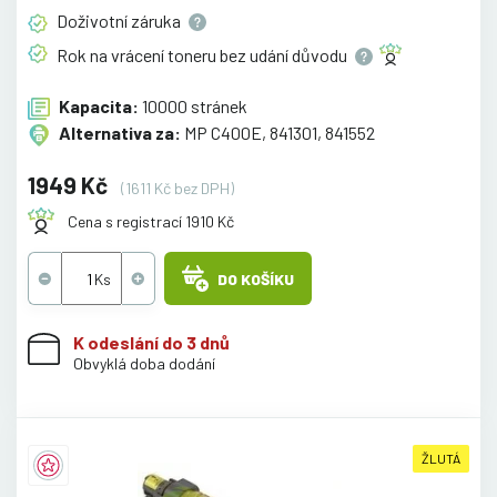
Doživotní
záruka
Rok na vrácení toneru bez udání
důvodu
Kapacita:
10000 stránek
Alternativa za:
MP C400E, 841301, 841552
1949 Kč
(1611 Kč bez DPH)
Cena s registrací 1910 Kč
DO KOŠÍKU
K odeslání do 3 dnů
Obvyklá doba dodání
ŽLUTÁ