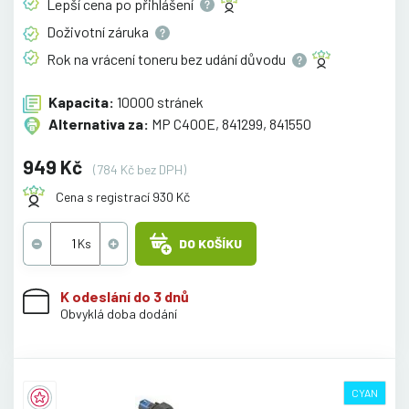
Lepší cena po
přihlášení
Doživotní
záruka
Rok na vrácení toneru bez udání
důvodu
Kapacita:
10000 stránek
Alternativa za:
MP C400E, 841299, 841550
949 Kč
(784 Kč bez DPH)
Cena s registrací 930 Kč
DO KOŠÍKU
K odeslání do 3 dnů
Obvyklá doba dodání
CYAN