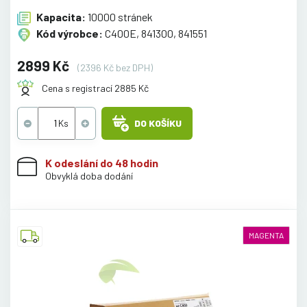
Kapacita:
10000 stránek
Kód výrobce:
C400E, 841300, 841551
2899 Kč
(2396 Kč bez DPH)
Cena s registrací 2885 Kč
DO KOŠÍKU
K odeslání do 48 hodin
Obvyklá doba dodání
MAGENTA