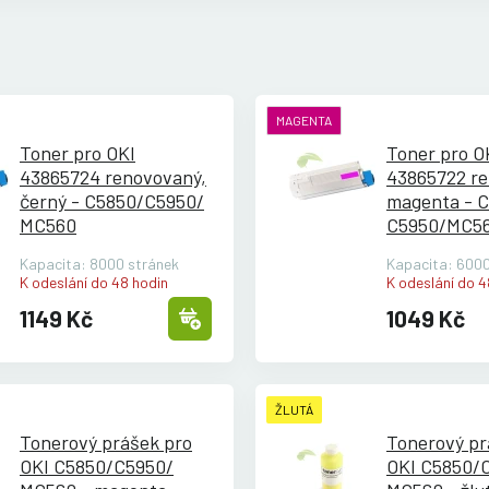
MAGENTA
Toner pro OKI
Toner pro O
43865724 renovovaný,
43865722 re
černý - C5850/
C5950/
magenta - 
MC560
C5950/
MC5
Kapacita: 8000 stránek
Kapacita: 6000
K odeslání do 48 hodin
K odeslání do 4
1149 Kč
1049 Kč
ŽLUTÁ
Tonerový prášek pro
Tonerový pr
OKI C5850/
C5950/
OKI C5850/