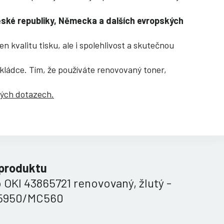
eské republiky, Německa a dalších evropských
 kvalitu tisku, ale i spolehlivost a skutečnou
skládce. Tím, že používáte renovovaný toner,
ných dotazech.
 produktu
 OKI 43865721 renovovaný, žlutý -
5950/MC560