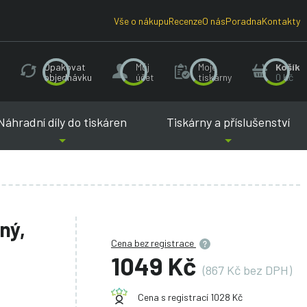
Vše o nákupu
Recenze
O nás
Poradna
Kontakty
Opakovat
Můj
Moje
Košík
objednávku
účet
tiskárny
0 Kč
Náhradní díly do tiskáren
Tiskárny a příslušenství
ný,
Cena bez registrace
1049 Kč
(867 Kč bez DPH)
Cena s registrací 1028 Kč