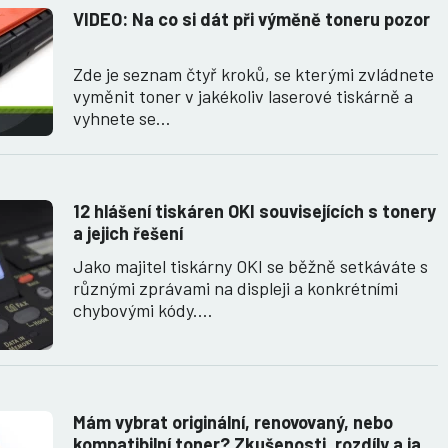
VIDEO: Na co si dát při výměně toneru pozor
Zde je seznam čtyř kroků, se kterými zvládnete
vyměnit toner v jakékoliv laserové tiskárně a
vyhnete se…
12 hlášení tiskáren OKI souvisejících s tonery
a jejich řešení
Jako majitel tiskárny OKI se běžně setkáváte s
různými zprávami na displeji a konkrétními
chybovými kódy.…
Mám vybrat originální, renovovaný, nebo
kompatibilní toner? Zkušenosti, rozdíly a jak