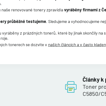
.
ou naše renovované tonery zpravidla
vyráběny firmami z Č
nery průběžně testujeme
. Sledujeme a vyhodnocujeme nejen
ou vyráběny z prázdných tonerů, které by jinak skončily na 
roje.
aných tonerech se dozvíte v
našich článcích a v často klade
Články k
Toner pro
C5850/C