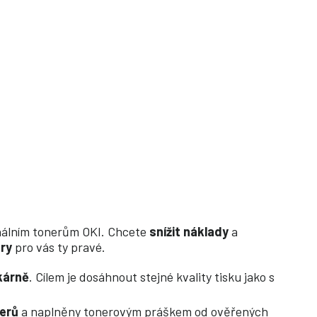
ginálním tonerům OKI. Chcete
snížit náklady
a
ry
pro vás ty pravé.
skárně
. Cílem je dosáhnout stejné kvality tisku jako s
nerů
a naplněny tonerovým práškem od ověřených