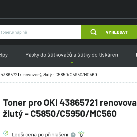
VYHLEDAT
čipy
Pásky do štítkovačů a štítky do tiskáren
I 43865721 renovovaný, žlutý - C5850/C5950/MC560
Toner pro OKI 43865721 renovova
žlutý - C5850/C5950/MC560
Lepší cena po
přihlášení