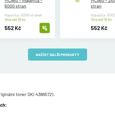
MC560 - magenta -
MC560 - žlu
6000 stran
stran
Kapacita: 6000 stránek
Kapacita: 6000
Více než 10 ks
Více než 10 ks
552 Kč
552 Kč
NAČÍST DALŠÍ PRODUKTY
iginální toner OKI 43865721.
ách: