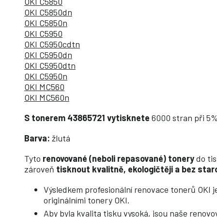
OKI C5850
OKI C5850dn
OKI C5850n
OKI C5950
OKI C5950cdtn
OKI C5950dn
OKI C5950dtn
OKI C5950n
OKI MC560
OKI MC560n
S tonerem 43865721 vytisknete
6000 stran při 5%
Barva:
žlutá
Tyto
renovované (neboli repasované) tonery
do tis
zároveň
tisknout kvalitně, ekologičtěji a bez star
Výsledkem profesionální renovace tonerů OKI j
originálními tonery OKI.
Aby byla kvalita tisku vysoká, jsou naše reno