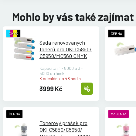
Mohlo by vás také zajímat
CMYK
ČERNÁ
Sada renovovaných
tonerů pro OKI C5850/
C5950/
MC560 CMYK
Kapacita: 1 × 8000 a 3 ×
6000 stránek
K odeslání do 48 hodin
3999 Kč
ČERNÁ
MAGENTA
Tonerový prášek pro
OKI C5850/
C5950/