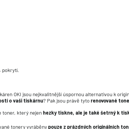
 pokrytí.
káren OKI jsou nejkvalitnější úspornou alternativou k ori
ostí o vaši tiskárnu
? Pak jsou právě tyto
renovované tone
e toner, který nejen
hezky tiskne, ale je také šetrný k ti
vované tonery vyráběny
pouze z prázdných originálních to