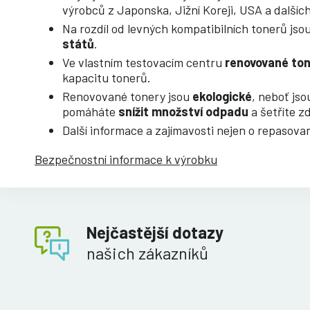
výrobců z Japonska, Jižní Koreji, USA a dalších
Na rozdíl od levných kompatibilních tonerů js
států
.
Ve vlastním testovacím centru
renovované to
kapacitu tonerů.
Renovované tonery jsou
ekologické
, neboť js
pomáháte
snížit množství odpadu
a šetříte zd
Další informace a zajímavosti nejen o repasov
Bezpečnostní informace k výrobku
Nejčastější dotazy
našich zákazníků