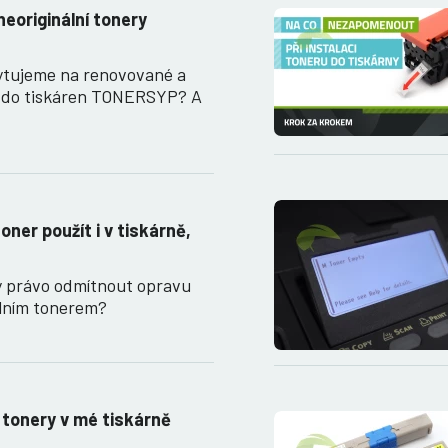
neoriginální tonery
ytujeme na renovované a
y do tiskáren TONERSYP? A
oner použít i v tiskárně,
y právo odmítnout opravu
álním tonerem?
 tonery v mé tiskárně