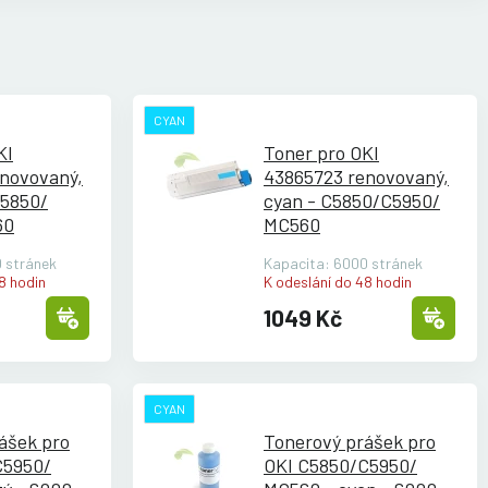
CYAN
KI
Toner pro OKI
novovaný,
43865723 renovovaný,
C5850/
cyan - C5850/
C5950/
60
MC560
 stránek
Kapacita: 6000 stránek
8 hodin
K odeslání do 48 hodin
1049 Kč
CYAN
ášek pro
Tonerový prášek pro
C5950/
OKI C5850/
C5950/