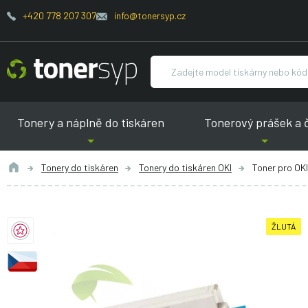
+420 778 207 307
info@tonersyp.cz
Tonery a náplně do tiskáren
Tonerový prášek a 
Tonery do tiskáren
Tonery do tiskáren OKI
Toner pro OK
ŽLUTÁ