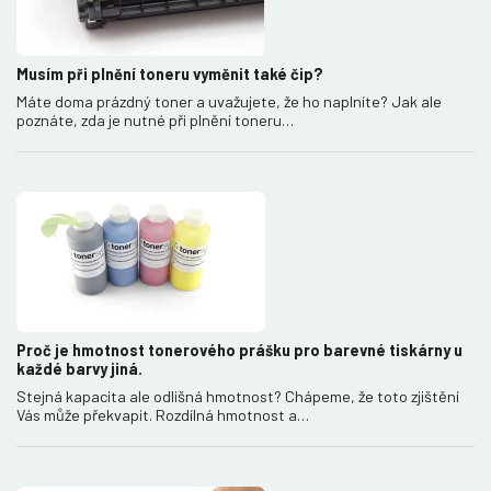
Musím při plnění toneru vyměnit také čip?
Máte doma prázdný toner a uvažujete, že ho naplníte? Jak ale
poznáte, zda je nutné při plnění toneru…
Proč je hmotnost tonerového prášku pro barevné tiskárny u
každé barvy jiná.
Stejná kapacita ale odlišná hmotnost? Chápeme, že toto zjištění
Vás může překvapit. Rozdílná hmotnost a…