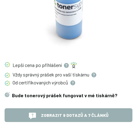
Lepší cena po
přihlášení
Vždy správný prášek pro vaši
tiskárnu
Od certifikovaných
výrobců
Bude tonerový prášek fungovat v mé tiskárně?
ZOBRAZIT 9 DOTAZŮ A 7 ČLÁNKŮ