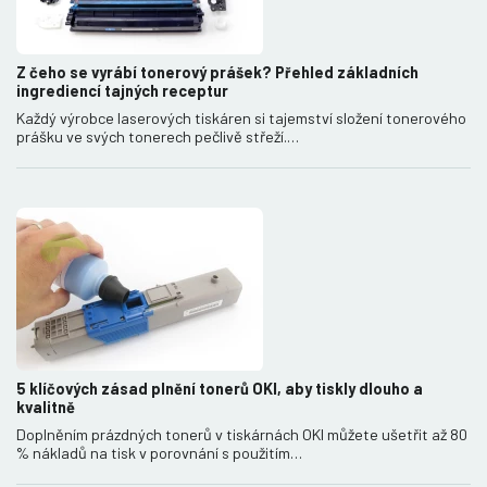
Z čeho se vyrábí tonerový prášek? Přehled základních
ingrediencí tajných receptur
Každý výrobce laserových tiskáren si tajemství složení tonerového
prášku ve svých tonerech pečlivě střeží.…
5 klíčových zásad plnění tonerů OKI, aby tiskly dlouho a
kvalitně
Doplněním prázdných tonerů v tiskárnách OKI můžete ušetřit až 80
% nákladů na tisk v porovnání s použitím…