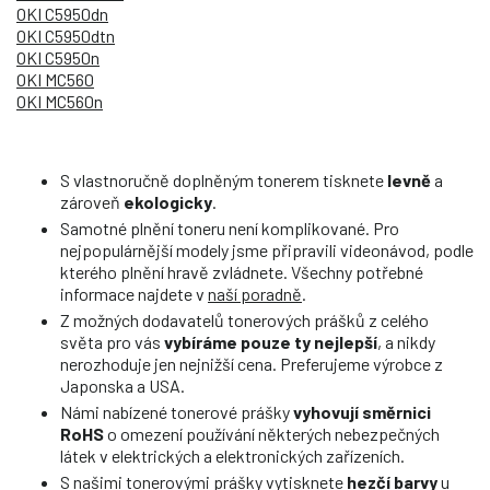
OKI C5950dn
OKI C5950dtn
OKI C5950n
OKI MC560
OKI MC560n
S vlastnoručně doplněným tonerem tisknete
levně
a
zároveň
ekologicky
.
Samotné plnění toneru není komplikované. Pro
nejpopulárnější modely jsme připravili videonávod, podle
kterého plnění hravě zvládnete. Všechny potřebné
informace najdete v
naší poradně
.
Z možných dodavatelů tonerových prášků z celého
světa pro vás
vybíráme pouze ty nejlepší
, a nikdy
nerozhoduje jen nejnižší cena. Preferujeme výrobce z
Japonska a USA.
Námi nabízené tonerové prášky
vyhovují směrnici
RoHS
o omezení používání některých nebezpečných
látek v elektrických a elektronických zařízeních.
S našimi tonerovými prášky vytisknete
hezčí barvy
u