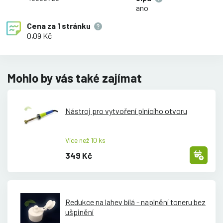
ano
Cena za
1 stránku
0,09 Kč
Mohlo by vás také zajímat
Nástroj pro vytvoření plnícího otvoru
Více než 10 ks
349 Kč
Redukce na lahev bílá - naplnění toneru bez
ušpinění