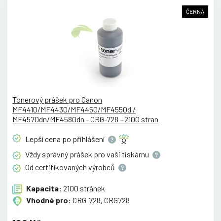
ČERNÁ
Tonerový prášek pro Canon
MF4410/MF4430/MF4450/MF4550d /
MF4570dn/MF4580dn - CRG-728 - 2100 stran
Lepší cena po
přihlášení
Vždy správný prášek pro vaši
tiskárnu
Od certifikovaných
výrobců
Kapacita:
2100 stránek
Vhodné pro:
CRG-728, CRG728