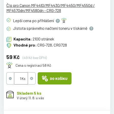
Čip pro Canon MF4410/MF4430/MF4450/MF4550d /
MF4570dn/MF4580dn - CRG-728
Lepší cena po
přihlášení
Jistota správného načtení toneru v
tiskárně
Kapacita:
2100 stránek
Vhodné pro:
CRG-728, CRG728
59 Kč
(49 Kč bez DPH)
Cena s registrací 58 Kč
DO KOŠÍKU
Skladem 5 ks
V úterý 11. 8. u vás