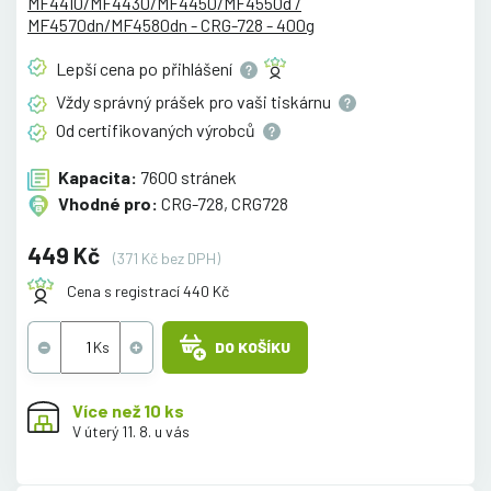
MF4410/MF4430/MF4450/MF4550d /
MF4570dn/MF4580dn - CRG-728 - 400g
Lepší cena po
přihlášení
Vždy správný prášek pro vaši
tiskárnu
Od certifikovaných
výrobců
Kapacita:
7600 stránek
Vhodné pro:
CRG-728, CRG728
449 Kč
(371 Kč bez DPH)
Cena s registrací 440 Kč
DO KOŠÍKU
Více než 10 ks
V úterý 11. 8. u vás