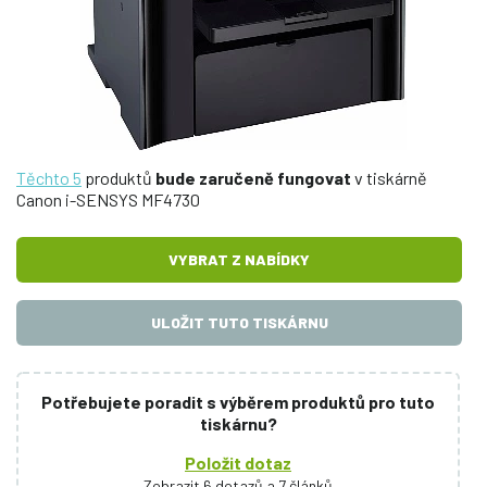
Těchto 5
produktů
bude zaručeně fungovat
v tiskárně
Canon i-SENSYS MF4730
VYBRAT Z NABÍDKY
ULOŽIT TUTO TISKÁRNU
Potřebujete poradit s výběrem produktů pro tuto
tiskárnu?
Položit dotaz
Zobrazit 6 dotazů a 7 článků