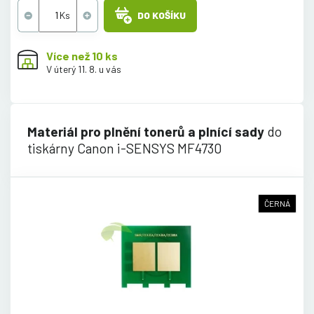
DO KOŠÍKU
Více než 10 ks
V úterý 11. 8. u vás
Materiál pro plnění tonerů a plnící sady
do
tiskárny Canon i-SENSYS MF4730
ČERNÁ