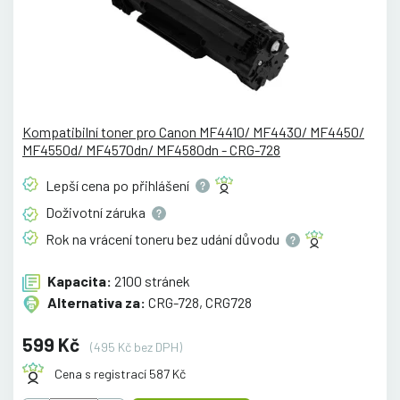
Kompatibilní toner pro Canon MF4410/ MF4430/ MF4450/
MF4550d/ MF4570dn/ MF4580dn - CRG-728
Lepší cena po
přihlášení
Doživotní
záruka
Rok na vrácení toneru bez udání
důvodu
Kapacita:
2100 stránek
Alternativa za:
CRG-728, CRG728
599 Kč
(495 Kč bez DPH)
Cena s registrací 587 Kč