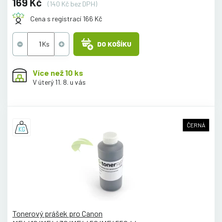
169 Kč
(140 Kč bez DPH)
Cena s registrací 166 Kč
DO KOŠÍKU
Více než 10 ks
V úterý 11. 8. u vás
ČERNÁ
Tonerový prášek pro Canon