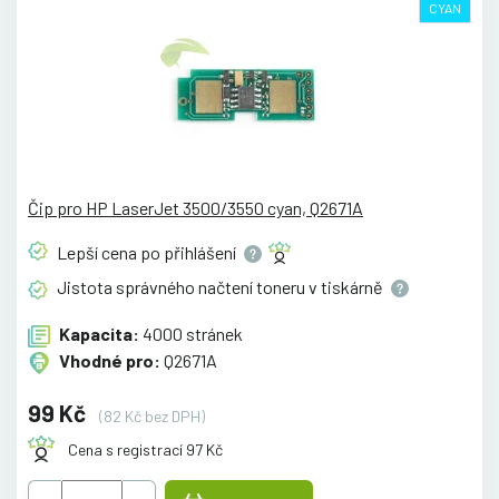
CYAN
Čip pro HP LaserJet 3500/3550 cyan, Q2671A
Lepší cena po
přihlášení
Jistota správného načtení toneru v
tiskárně
Kapacita:
4000 stránek
Vhodné pro:
Q2671A
99 Kč
(82 Kč bez DPH)
Cena s registrací 97 Kč