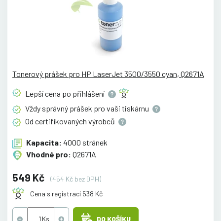
Tonerový prášek pro HP LaserJet 3500/3550 cyan, Q2671A
Lepší cena po
přihlášení
Vždy správný prášek pro vaši
tiskárnu
Od certifikovaných
výrobců
Kapacita:
4000 stránek
Vhodné pro:
Q2671A
549 Kč
(454 Kč bez DPH)
Cena s registrací 538 Kč
DO KOŠÍKU