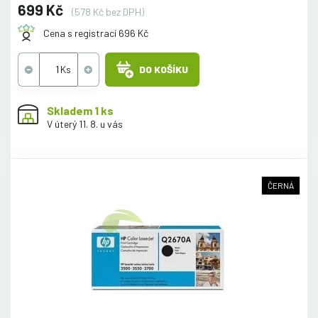
699 Kč
(578 Kč bez DPH)
Cena s registrací 696 Kč
DO KOŠÍKU
Skladem 1 ks
V úterý 11. 8. u vás
ČERNÁ