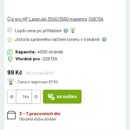
Čip pro HP LaserJet 3500/3550 magenta, Q2673A
Lepší cena po
přihlášení
Jistota správného načtení toneru v
tiskárně
Kapacita:
4000 stránek
Vhodné pro:
Q2673A
99 Kč
(82 Kč bez DPH)
Cena s registrací 97 Kč
DO KOŠÍKU
3 - 7 pracovních dní
Obvyklá doba dodání