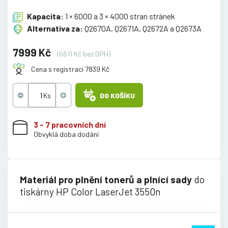
Kapacita:
1 × 6000 a 3 × 4000 stran stránek
Alternativa za:
Q2670A, Q2671A, Q2672A a Q2673A
7999 Kč
(6611 Kč bez DPH)
Cena s registrací 7839 Kč
DO KOŠÍKU
3 - 7 pracovních dní
Obvyklá doba dodání
Materiál pro plnění tonerů a plnící sady
do
tiskárny HP Color LaserJet 3550n