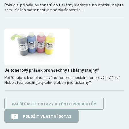
Pokud si při nákupu tonerů do tiskárny kladete tuto otázku, nejste
sami. Možná máte nepříjemné zkušenosti s…
Je tonerový prášek pro všechny tiskárny stejný?
Potřebujete k doplnění svého toneru speciální tonerový prášek?
Nebo stačí použít jakýkoliv, třeba z jiné tiskárny?
DALŠÍ ČASTÉ DOTAZY K TĚMTO PRODUKTŮM
POLOŽIT VLASTNÍ DOTAZ