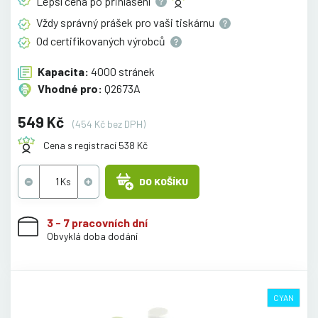
Lepší cena po
přihlášení
Vždy správný prášek pro vaši
tiskárnu
Od certifikovaných
výrobců
Kapacita:
4000 stránek
Vhodné pro:
Q2673A
549 Kč
(454 Kč bez DPH)
Cena s registrací 538 Kč
DO KOŠÍKU
3 - 7 pracovních dní
Obvyklá doba dodání
CYAN