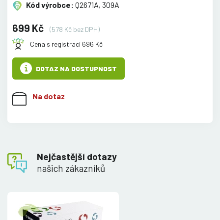
Kód výrobce:
Q2671A, 309A
699 Kč
(578 Kč bez DPH)
Cena s registrací 696 Kč
DOTAZ NA DOSTUPNOST
Na dotaz
Nejčastější dotazy
našich zákazníků