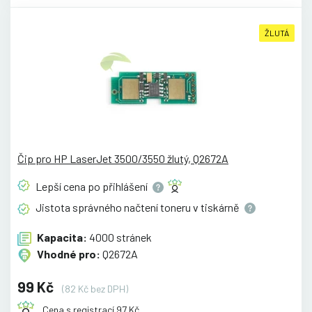
ŽLUTÁ
Čip pro HP LaserJet 3500/3550 žlutý, Q2672A
Lepší cena po
přihlášení
Jistota správného načtení toneru v
tiskárně
Kapacita:
4000 stránek
Vhodné pro:
Q2672A
99 Kč
(82 Kč bez DPH)
Cena s registrací 97 Kč