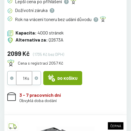
Lepší cena po
přihlášení
Doživotní
záruka
Rok na vrácení toneru bez udání
důvodu
Kapacita:
4000 stránek
Alternativa za:
Q2673A
2099 Kč
(1735 Kč bez DPH)
Cena s registrací 2057 Kč
DO KOŠÍKU
3 - 7 pracovních dní
Obvyklá doba dodání
ČERNÁ