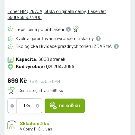
Toner HP Q2670A, 308A originální černý, LaserJet
3500/3550/3700
Lepší cena po
přihlášení
Kvalita garantována výrobcem
tiskárny
Ekologická likvidace prázdných tonerů
ZDARMA
Kapacita:
6000 stránek
Kód výrobce:
Q2670A, 308A
699 Kč
(578 Kč bez DPH)
Cena s registrací 696 Kč
DO KOŠÍKU
Skladem 3 ks
V úterý 11. 8. u vás