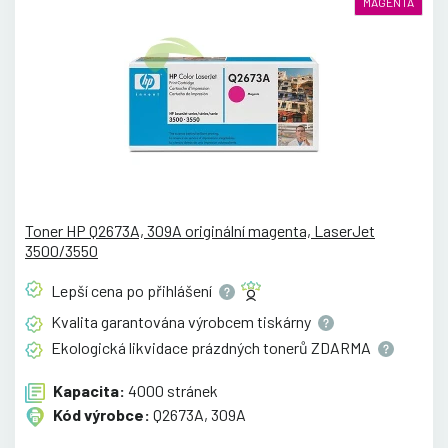
MAGENTA
Toner HP Q2673A, 309A originální magenta, LaserJet
3500/3550
Lepší cena po
přihlášení
Kvalita garantována výrobcem
tiskárny
Ekologická likvidace prázdných tonerů
ZDARMA
Kapacita:
4000 stránek
Kód výrobce:
Q2673A, 309A