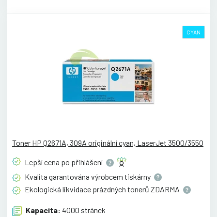
CYAN
Toner HP Q2671A, 309A originální cyan, LaserJet 3500/3550
Lepší cena po
přihlášení
Kvalita garantována výrobcem
tiskárny
Ekologická likvidace prázdných tonerů
ZDARMA
Kapacita:
4000 stránek