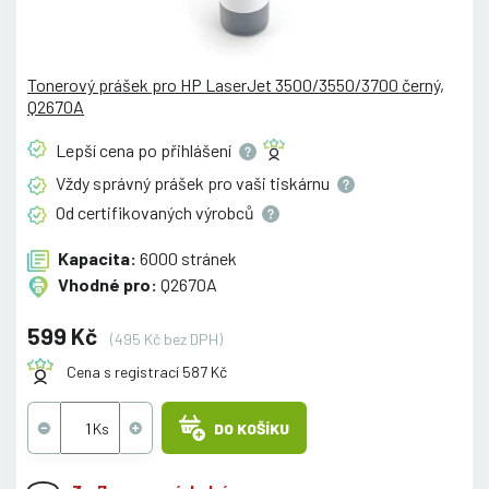
Tonerový prášek pro HP LaserJet 3500/3550/3700 černý,
Q2670A
Lepší cena po
přihlášení
Vždy správný prášek pro vaši
tiskárnu
Od certifikovaných
výrobců
Kapacita:
6000 stránek
Vhodné pro:
Q2670A
599 Kč
(495 Kč bez DPH)
Cena s registrací 587 Kč
DO KOŠÍKU