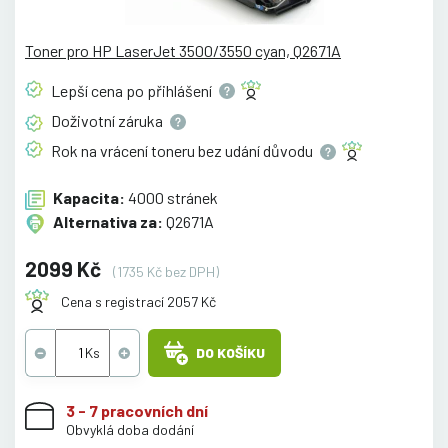
Toner pro HP LaserJet 3500/3550 cyan, Q2671A
Lepší cena po
přihlášení
Doživotní
záruka
Rok na vrácení toneru bez udání
důvodu
Kapacita:
4000 stránek
Alternativa za:
Q2671A
2099 Kč
(1735 Kč bez DPH)
Cena s registrací 2057 Kč
DO KOŠÍKU
3 - 7 pracovních dní
Obvyklá doba dodání