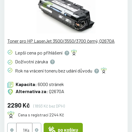
Toner pro HP LaserJet 3500/3550/3700 černý, Q2670A
Lepší cena po
přihlášení
Doživotní
záruka
Rok na vrácení toneru bez udání
důvodu
Kapacita:
6000 stránek
Alternativa za:
Q2670A
2290 Kč
(1893 Kč bez DPH)
Cena s registrací 2244 Kč
DO KOŠÍKU