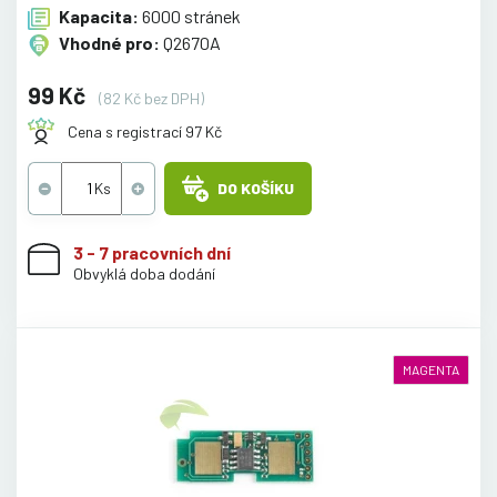
Kapacita:
6000 stránek
Vhodné pro:
Q2670A
99 Kč
(82 Kč bez DPH)
Cena s registrací 97 Kč
DO KOŠÍKU
3 - 7 pracovních dní
Obvyklá doba dodání
MAGENTA