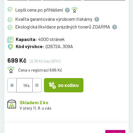
Lepší cena po
přihlášení
Kvalita garantována výrobcem
tiskárny
Ekologická likvidace prázdných tonerů
ZDARMA
Kapacita:
4000 stránek
Kód výrobce:
Q2672A, 309A
699 Kč
(578 Kč bez DPH)
Cena s registrací 696 Kč
DO KOŠÍKU
Skladem 2 ks
V úterý 11. 8. u vás