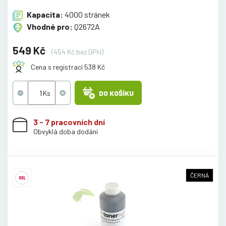
Kapacita:
4000 stránek
Vhodné pro:
Q2672A
549 Kč
(454 Kč bez DPH)
Cena s registrací 538 Kč
DO KOŠÍKU
3 - 7 pracovních dní
Obvyklá doba dodání
ČERNÁ