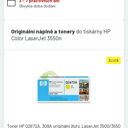
3 - 7 pracovních dní
Obvyklá doba dodání
Originální náplně a tonery
do tiskárny HP
Color LaserJet 3550n
ŽLUTÁ
Toner HP Q2672A, 309A originální žlutý, LaserJet 3500/3550