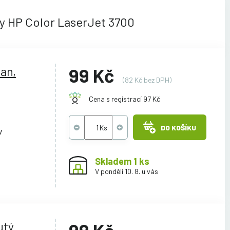
y HP Color LaserJet 3700
an,
99 Kč
(82 Kč bez DPH)
Cena s registrací 97 Kč
DO KOŠÍKU
v
Skladem 1 ks
V pondělí 10. 8. u vás
utý