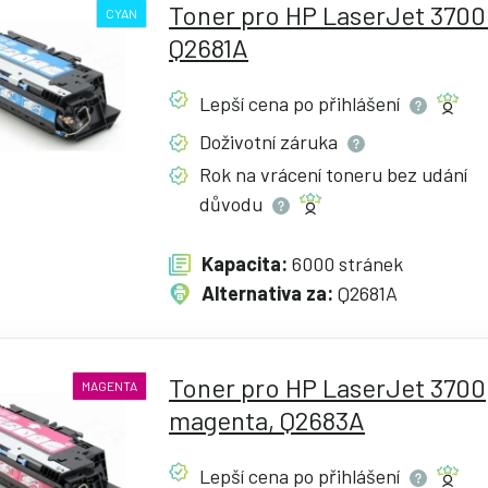
Toner pro HP LaserJet 3700
CYAN
Q2681A
Lepší cena po
přihlášení
Doživotní
záruka
Rok na vrácení toneru bez udání
důvodu
Kapacita:
6000 stránek
Alternativa za:
Q2681A
Toner pro HP LaserJet 3700
MAGENTA
magenta, Q2683A
Lepší cena po
přihlášení