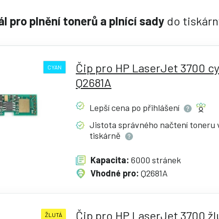
l pro plnění tonerů a plnící sady
do tiskárn
Čip pro HP LaserJet 3700 cy
CYAN
Q2681A
Lepší cena po
přihlášení
Jistota správného načtení toneru 
tiskárně
Kapacita:
6000 stránek
Vhodné pro:
Q2681A
Čip pro HP LaserJet 3700 žl
ŽLUTÁ