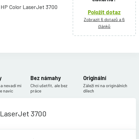
 HP Color LaserJet 3700
Položit dotaz
Zobrazit 6 dotazů a 6
článků
y
Bez námahy
Originální
 a nevadí mi
Chci ušetřit, ale bez
Záleží mi na originálních
e navíc
práce
dílech
 LaserJet 3700