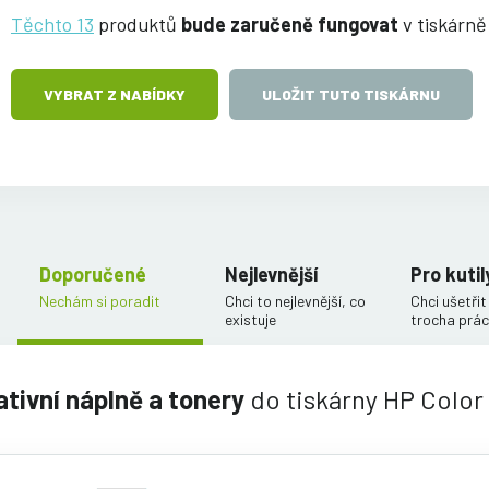
Těchto 13
produktů
bude zaručeně fungovat
v tiskárně
VYBRAT Z NABÍDKY
ULOŽIT TUTO TISKÁRNU
Doporučené
Nejlevnější
Pro kutil
Nechám si poradit
Chci to nejlevnější, co
Chci ušetřit
existuje
trocha prác
ativní náplně a tonery
do tiskárny HP Color