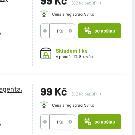
99 Kč
(82 Kč bez DPH)
Cena s registrací 97 Kč
DO KOŠÍKU
v
Skladem 1 ks
V pondělí 10. 8. u vás
agenta,
99 Kč
(82 Kč bez DPH)
Cena s registrací 97 Kč
DO KOŠÍKU
v