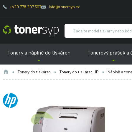
+420 778 207 307
info@tonersyp.cz
Tonery a náplně do tiskáren
Tonerový prášek a 
Tonery do tiskáren
Tonery do tiskáren HP
Náplně a tone