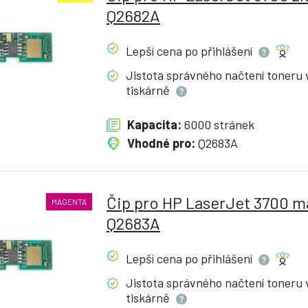
Q2682A
Lepší cena po
přihlášení
Jistota správného načtení toneru 
tiskárně
Kapacita:
6000 stránek
Vhodné pro:
Q2683A
Čip pro HP LaserJet 3700 m
MAGENTA
Q2683A
Lepší cena po
přihlášení
Jistota správného načtení toneru 
tiskárně