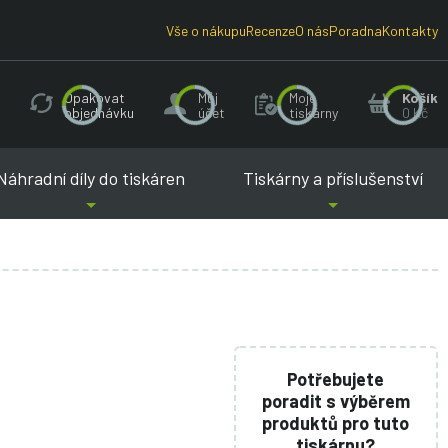
Vše o nákupu
Recenze
O nás
Poradna
Kontakty
Opakovat
Můj
Moje
Košík
objednávku
účet
tiskárny
0 Kč
Náhradní díly do tiskáren
Tiskárny a příslušenství
Potřebujete
poradit s výběrem
produktů pro tuto
tiskárnu?