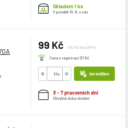
Skladem 1 ks
V pondělí 10. 8. u vás
99 Kč
(82 Kč bez DPH)
70A
Cena s registrací 97 Kč
DO KOŠÍKU
v
3 - 7 pracovních dní
Obvyklá doba dodání