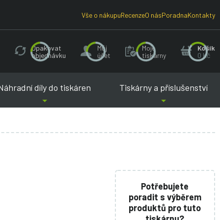
Vše o nákupu
Recenze
O nás
Poradna
Kontakty
Opakovat
Můj
Moje
Košík
objednávku
účet
tiskárny
0 Kč
Náhradní díly do tiskáren
Tiskárny a příslušenství
Potřebujete
poradit s výběrem
produktů pro tuto
tiskárnu?