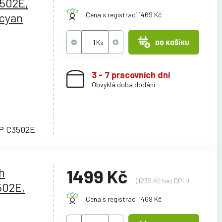
3502E,
cyan
Cena s registrací 1469 Kč
DO KOŠÍKU
3 - 7 pracovních dní
Obvyklá doba dodání
MP C3502E
h
1499 Kč
(1239 Kč bez DPH)
502E,
Cena s registrací 1469 Kč