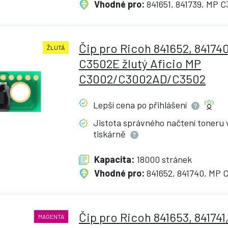
Vhodné pro:
841651, 841739, MP 
Čip pro Ricoh 841652, 84174
ŽLUTÁ
C3502E žlutý Aficio MP
C3002/C3002AD/C3502
Lepší cena po
přihlášení
Jistota správného načtení toneru 
tiskárně
Kapacita:
18000 stránek
Vhodné pro:
841652, 841740, MP 
Čip pro Ricoh 841653, 841741
MAGENTA