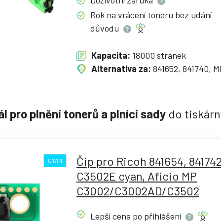
Doživotní
záruka
Rok na vrácení toneru bez udání
důvodu
Kapacita:
18000 stránek
Alternativa za:
841652, 841740, 
l pro plnění tonerů a plnící sady
do tiskárn
Čip pro Ricoh 841654, 84174
CYAN
C3502E cyan, Aficio MP
C3002/C3002AD/C3502
Lepší cena po
přihlášení