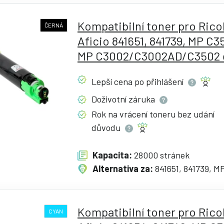
Kompatibilní toner pro Rico
ČERNÁ
Aficio 841651, 841739, MP C3
MP C3002/C3002AD/C3502 
Lepší cena po
přihlášení
Doživotní
záruka
Rok na vrácení toneru bez udání
důvodu
Kapacita:
28000 stránek
Alternativa za:
841651, 841739, M
Kompatibilní toner pro Rico
CYAN