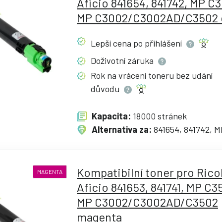
Aficio 841654, 841742, MP C
MP C3002/C3002AD/C3502 
Lepší cena po
přihlášení
Doživotní
záruka
Rok na vrácení toneru bez udání
důvodu
Kapacita:
18000 stránek
Alternativa za:
841654, 841742, 
Kompatibilní toner pro Rico
MAGENTA
Aficio 841653, 841741, MP C3
MP C3002/C3002AD/C3502
magenta