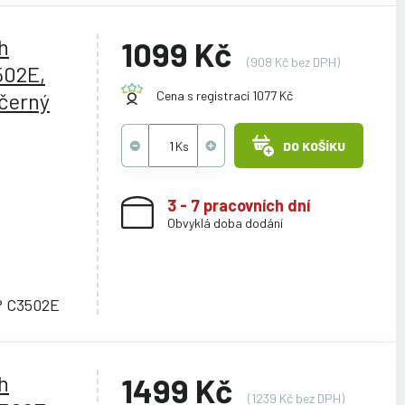
h
1099 Kč
(908 Kč bez DPH)
502E,
černý
Cena s registrací 1077 Kč
DO KOŠÍKU
3 - 7 pracovních dní
Obvyklá doba dodání
P C3502E
h
1499 Kč
(1239 Kč bez DPH)