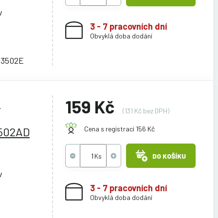
v
3 - 7 pracovních dní
Obvyklá doba dodání
C3502E
,
159 Kč
(131 Kč bez DPH)
502AD
Cena s registrací 156 Kč
DO KOŠÍKU
v
3 - 7 pracovních dní
Obvyklá doba dodání