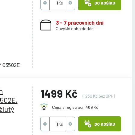
DO KOŠÍKU
3 - 7 pracovních dní
Obvyklá doba dodání
P C3502E
h
1499 Kč
(1239 Kč bez DPH)
3502E,
lutý
Cena s registrací 1469 Kč
DO KOŠÍKU