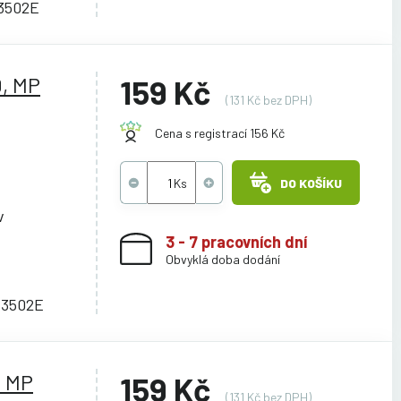
C3502E
0, MP
159 Kč
(131 Kč bez DPH)
Cena s registrací 156 Kč
DO KOŠÍKU
v
3 - 7 pracovních dní
Obvyklá doba dodání
C3502E
, MP
159 Kč
(131 Kč bez DPH)