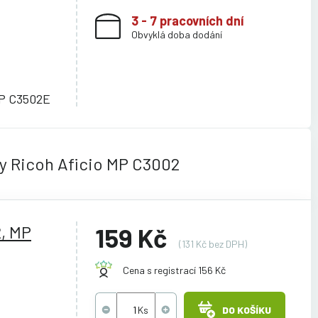
3 - 7 pracovních dní
Obvyklá doba dodání
MP C3502E
y Ricoh Aficio MP C3002
2, MP
159 Kč
(131 Kč bez DPH)
Cena s registrací 156 Kč
DO KOŠÍKU