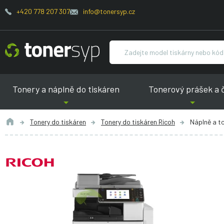
+420 778 207 307
info@tonersyp.cz
Tonery a náplně do tiskáren
Tonerový prášek a 
Tonery do tiskáren
Tonery do tiskáren Ricoh
Náplně a t