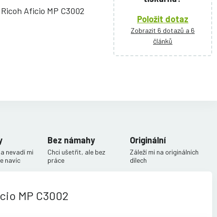
 Ricoh Aficio MP C3002
Položit dotaz
Zobrazit 6 dotazů a 6
článků
y
Bez námahy
Originální
 a nevadí mi
Chci ušetřit, ale bez
Záleží mi na originálních
e navíc
práce
dílech
icio MP C3002