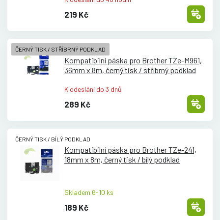
219 Kč
ČERNÝ TISK / STŘÍBRNÝ PODKLAD
Kompatibilní páska pro Brother TZe-M961,
36mm x 8m, černý tisk /
stříbrný podklad
K odeslání do 3 dnů
289 Kč
ČERNÝ TISK / BÍLÝ PODKLAD
Kompatibilní páska pro Brother TZe-241,
18mm x 8m, černý tisk /
bílý podklad
Skladem 6-10 ks
189 Kč