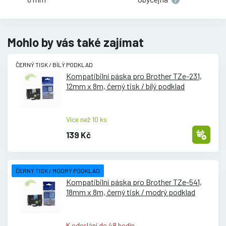
Mohlo by vás také zajímat
ČERNÝ TISK / BÍLÝ PODKLAD
Kompatibilní páska pro Brother TZe-231,
12mm x 8m, černý tisk /
bílý podklad
Více než 10 ks
139 Kč
ČERNÝ TISK / MODRÝ PODKLAD
Kompatibilní páska pro Brother TZe-541,
18mm x 8m, černý tisk /
modrý podklad
K odeslání do 48 hodin