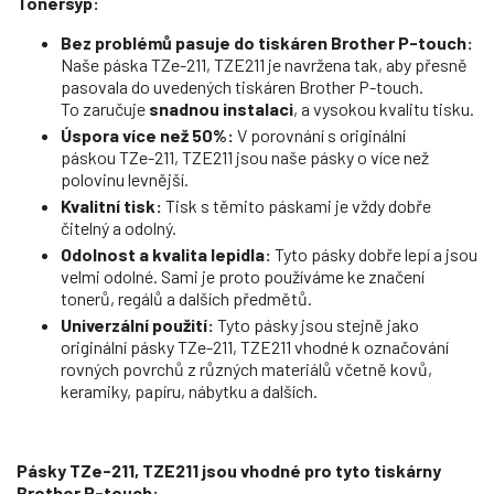
Tonersyp:
Bez problémů pasuje do tiskáren Brother P-touch:
Naše páska TZe-211, TZE211 je navržena tak, aby přesně
pasovala do uvedených tiskáren Brother P-touch.
To zaručuje
snadnou instalaci
, a vysokou kvalitu tisku.
Úspora více než 50%:
V porovnání s originální
páskou TZe-211, TZE211 jsou naše pásky o více než
polovinu levnější.
Kvalitní tisk:
Tisk s těmito páskami je vždy dobře
čitelný a odolný.
Odolnost a kvalita lepidla:
Tyto pásky dobře lepí a jsou
velmi odolné. Sami je proto používáme ke značení
tonerů, regálů a dalších předmětů.
Univerzální použití:
Tyto pásky jsou stejně jako
originální pásky TZe-211, TZE211 vhodné k označování
rovných povrchů z různých materiálů včetně kovů,
keramiky, papíru, nábytku a dalších.
Pásky TZe-211, TZE211 jsou v
hodné pro tyto tiskárny
Brother P-touch: