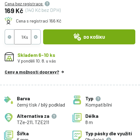
Cena bez registrace
169 Kč
(140 Kč bez DPH)
Cena s registrací 166 Kč
DO KOŠÍKU
Skladem 6-10 ks
V pondělí 10. 8. u vás
Ceny a možnosti dopravy?
Barva
Typ
černý tisk / bílý podklad
Kompatibilní
Alternativa za
Délka
TZe-211, TZE211
8 m
Šířka
Typ pásky dle využití
6 mm
Obyčejná