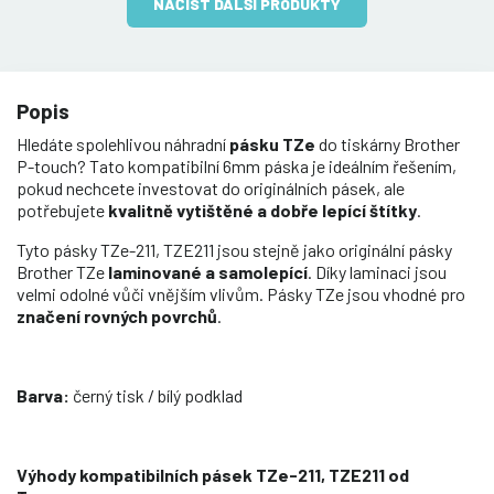
NAČÍST DALŠÍ PRODUKTY
Popis
Hledáte spolehlivou náhradní
pásku TZe
do tiskárny Brother
P-touch? Tato kompatibilní 6mm páska je ideálním řešením,
pokud nechcete investovat do originálních pásek, ale
potřebujete
kvalitně vytištěné a dobře lepící štítky
.
Tyto pásky TZe-211, TZE211 jsou stejně jako originální pásky
Brother TZe
laminované a samolepící
. Díky laminaci jsou
velmi odolné vůči vnějším vlivům. Pásky TZe jsou vhodné pro
značení rovných povrchů
.
Barva:
černý tisk / bílý podklad
Výhody kompatibilních pásek TZe-211, TZE211 od