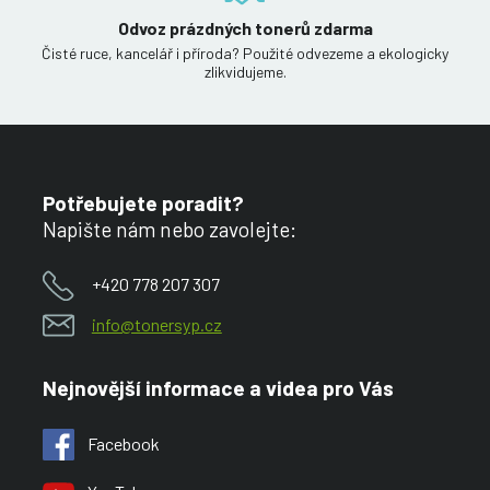
Odvoz prázdných tonerů zdarma
Čisté ruce, kancelář i příroda? Použité odvezeme a ekologicky
zlikvidujeme.
Potřebujete poradit?
Napište nám nebo zavolejte:
+420 778 207 307
info@tonersyp.cz
Nejnovější informace a videa pro Vás
Facebook