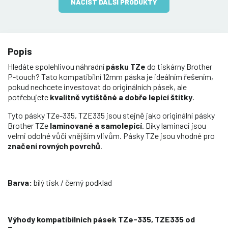
NAČÍST DALŠÍ PRODUKTY
Popis
Hledáte spolehlivou náhradní
pásku TZe
do tiskárny Brother
P-touch? Tato kompatibilní 12mm páska je ideálním řešením,
pokud nechcete investovat do originálních pásek, ale
potřebujete
kvalitně vytištěné a dobře lepící štítky
.
Tyto pásky TZe-335, TZE335 jsou stejně jako originální pásky
Brother TZe
laminované a samolepící
. Díky laminaci jsou
velmi odolné vůči vnějším vlivům. Pásky TZe jsou vhodné pro
značení rovných povrchů
.
Barva:
bílý tisk / černý podklad
Výhody kompatibilních pásek TZe-335, TZE335 od