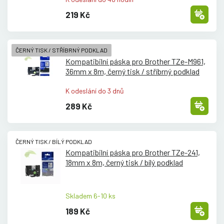
219 Kč
ČERNÝ TISK / STŘÍBRNÝ PODKLAD
Kompatibilní páska pro Brother TZe-M961,
36mm x 8m, černý tisk /
stříbrný podklad
K odeslání do 3 dnů
289 Kč
ČERNÝ TISK / BÍLÝ PODKLAD
Kompatibilní páska pro Brother TZe-241,
18mm x 8m, černý tisk /
bílý podklad
Skladem 6-10 ks
189 Kč