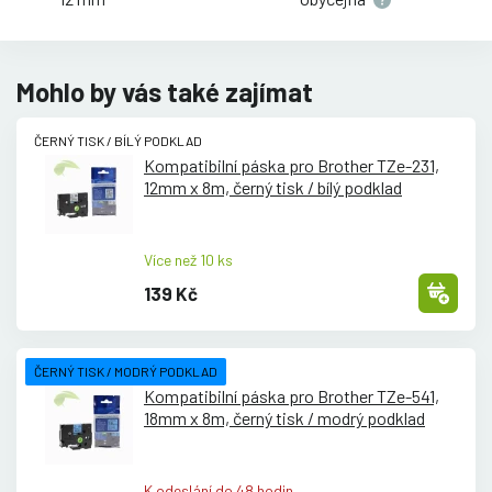
Mohlo by vás také zajímat
ČERNÝ TISK / BÍLÝ PODKLAD
Kompatibilní páska pro Brother TZe-231,
12mm x 8m, černý tisk /
bílý podklad
Více než 10 ks
139 Kč
ČERNÝ TISK / MODRÝ PODKLAD
Kompatibilní páska pro Brother TZe-541,
18mm x 8m, černý tisk /
modrý podklad
K odeslání do 48 hodin