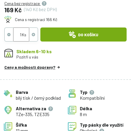
Cena bez registrace
169 Kč
(140 Kč bez DPH)
Cena s registrací 166 Kč
DO KOŠÍKU
Skladem 6-10 ks
Pozítří u vás
Ceny a možnosti dopravy?
Barva
Typ
bílý tisk / černý podklad
Kompatibilní
Alternativa za
Délka
TZe-335, TZE335
8 m
Šířka
Typ pásky dle využití
12 mm
Obyčejná