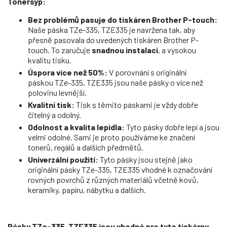
Tonersyp:
Bez problémů pasuje do tiskáren Brother P-touch:
Naše páska TZe-335, TZE335 je navržena tak, aby
přesně pasovala do uvedených tiskáren Brother P-
touch. To zaručuje
snadnou instalaci
, a vysokou
kvalitu tisku.
Úspora více než 50%:
V porovnání s originální
páskou TZe-335, TZE335 jsou naše pásky o více než
polovinu levnější.
Kvalitní tisk:
Tisk s těmito páskami je vždy dobře
čitelný a odolný.
Odolnost a kvalita lepidla:
Tyto pásky dobře lepí a jsou
velmi odolné. Sami je proto používáme ke značení
tonerů, regálů a dalších předmětů.
Univerzální použití:
Tyto pásky jsou stejně jako
originální pásky TZe-335, TZE335 vhodné k označování
rovných povrchů z různých materiálů včetně kovů,
keramiky, papíru, nábytku a dalších.
Pásky TZe-335, TZE335 jsou v
hodné pro tyto tiskárny