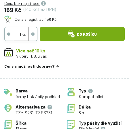
Cena bez registrace
169 Kč
(140 Kč bez DPH)
Cena s registrací 166 Kč
DO KOŠÍKU
Více než 10 ks
V úterý 11. 8. u vás
Ceny a možnosti dopravy?
Barva
Typ
černý tisk / bílý podklad
Kompatibilní
Alternativa za
Délka
TZe-S231, TZES231
8 m
Šířka
Typ pásky dle využití
12 mm
Silně lepící