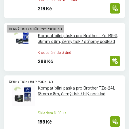
219 Kč
ČERNÝ TISK / STŘÍBRNÝ PODKLAD
Kompatibilní páska pro Brother TZe-M961,
36mm x 8m, černý tisk /
stříbrný podklad
K odeslání do 3 dnů
289 Kč
ČERNÝ TISK / BÍLÝ PODKLAD
Kompatibilní páska pro Brother TZe-241,
18mm x 8m, černý tisk /
bílý podklad
Skladem 6-10 ks
189 Kč