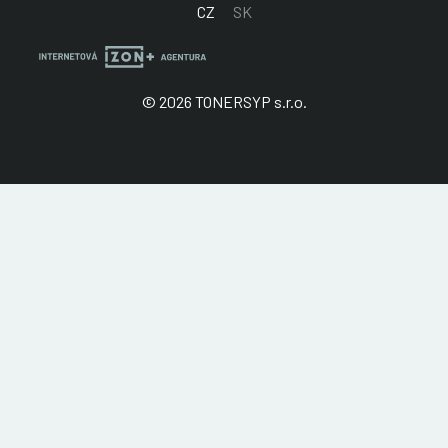
CZ
SK
© 2026 TONERSYP s.r.o.