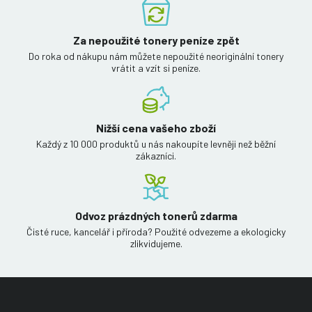
Za nepoužité tonery peníze zpět
Do roka od nákupu nám můžete nepoužité neoriginální tonery
vrátit a vzít si peníze.
Nižší cena vašeho zboží
Každý z 10 000 produktů u nás nakoupíte levněji než běžní
zákazníci.
Odvoz prázdných tonerů zdarma
Čisté ruce, kancelář i příroda? Použité odvezeme a ekologicky
zlikvidujeme.