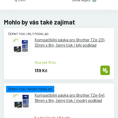
Mohlo by vás také zajímat
ČERNÝ TISK / BÍLÝ PODKLAD
Kompatibilní páska pro Brother TZe-231,
12mm x 8m, černý tisk /
bílý podklad
Více než 10 ks
139 Kč
ČERNÝ TISK / MODRÝ PODKLAD
Kompatibilní páska pro Brother TZe-541,
18mm x 8m, černý tisk /
modrý podklad
K odeslání do 48 hodin